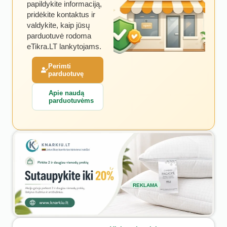
papildykite informaciją,
pridėkite kontaktus ir
valdykite, kaip jūsų
parduotuvė rodoma
eTikra.LT lankytojams.
Perimti
parduotuvę
Apie naudą
parduotuvėms
REKLAMA