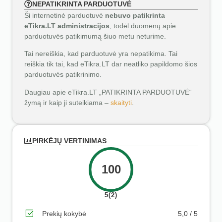
NEPATIKRINTA PARDUOTUVĖ
Ši internetinė parduotuvė
nebuvo patikrinta
eTikra.LT administracijos
, todėl duomenų apie
parduotuvės patikimumą šiuo metu neturime.
Tai nereiškia, kad parduotuvė yra nepatikima. Tai
reiškia tik tai, kad eTikra.LT dar neatliko papildomo šios
parduotuvės patikrinimo.
Daugiau apie eTikra.LT „PATIKRINTA PARDUOTUVĖ“
žymą ir kaip ji suteikiama –
skaityti
.
PIRKĖJŲ VERTINIMAS
100
5(2)
Prekių kokybė
5,0 / 5