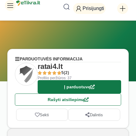
Prisijungti
PARDUOTUVĖS INFORMACIJA
ratai4.lt
5(2)
Profilio peržiūros: 37
Į parduotuvę
Rašyti atsiliepimą
Sekti
Dalintis