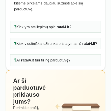
kitiems pirkėjams daugiau sužinoti apie šią
parduotuvę.
Kiek yra atsiliepimų apie
ratai4.lt
?
Kiek vidutiniškai užtrunka pristatymas iš
ratai4.lt
?
Ar
ratai4.lt
turi fizinę parduotuvę?
Ar ši
parduotuvė
priklauso
jums?
Perimkite profilį,