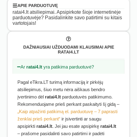
APIE PARDUOTUVĘ
ratai4.lt atsiliepimai. Apsipirkote šioje internetinėje
parduotuvėje? Pasidalinkite savo patirtimi su kitais
vartotojais!
DAŽNIAUSIAI UŽDUODAMI KLAUSIMAI APIE
RATAI4.LT
Ar
ratai4.lt
yra patikima parduotuvė?
Pagal eTikra.LT turimą informaciją ir pirkėjų
atsiliepimus, šiuo metu nėra aiškaus bendro
įvertinimo dėl
ratai4.lt
parduotuvės patikimumo.
Rekomenduojame prieš perkant paskaityti šį gidą –
„Kaip atpažinti patikimą el. parduotuvę – 7 paprasti
ženklai prieš perkant“
ir įsivertinti ar saugu
apsipirkti
ratai4.lt
. Jei jau esate apsipirkę
ratai4.lt
– prašome pasidalinti savo patirtimi ir padėti