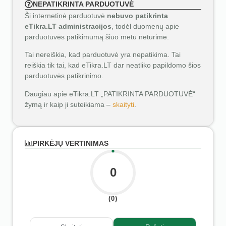
NEPATIKRINTA PARDUOTUVĖ
Ši internetinė parduotuvė
nebuvo patikrinta
eTikra.LT administracijos
, todėl duomenų apie
parduotuvės patikimumą šiuo metu neturime.
Tai nereiškia, kad parduotuvė yra nepatikima. Tai
reiškia tik tai, kad eTikra.LT dar neatliko papildomo šios
parduotuvės patikrinimo.
Daugiau apie eTikra.LT „PATIKRINTA PARDUOTUVĖ“
žymą ir kaip ji suteikiama –
skaityti
.
PIRKĖJŲ VERTINIMAS
0
(0)