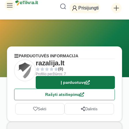
Prisijungti
PARDUOTUVĖS INFORMACIJA
razalija.lt
(0)
Profilio peržiūros: 7
Į parduotuvę
Rašyti atsiliepimą
Sekti
Dalintis