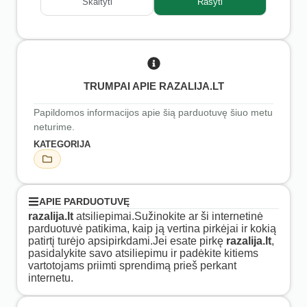
Skaityti
Rašyti
TRUMPAI APIE RAZALIJA.LT
Papildomos informacijos apie šią parduotuvę šiuo metu
neturime.
KATEGORIJA
APIE PARDUOTUVĘ
razalija.lt
atsiliepimai.Sužinokite ar ši internetinė
parduotuvė patikima, kaip ją vertina pirkėjai ir kokią
patirtį turėjo apsipirkdami.Jei esate pirkę
razalija.lt
,
pasidalykite savo atsiliepimu ir padėkite kitiems
vartotojams priimti sprendimą prieš perkant
internetu.