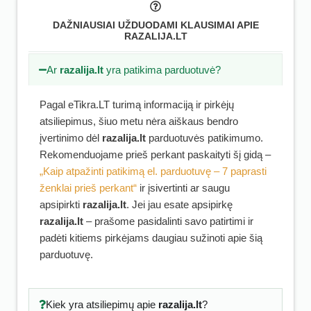
DAŽNIAUSIAI UŽDUODAMI KLAUSIMAI APIE
RAZALIJA.LT
Ar
razalija.lt
yra patikima parduotuvė?
Pagal eTikra.LT turimą informaciją ir pirkėjų
atsiliepimus, šiuo metu nėra aiškaus bendro
įvertinimo dėl
razalija.lt
parduotuvės patikimumo.
Rekomenduojame prieš perkant paskaityti šį gidą –
„Kaip atpažinti patikimą el. parduotuvę – 7 paprasti
ženklai prieš perkant“
ir įsivertinti ar saugu
apsipirkti
razalija.lt
. Jei jau esate apsipirkę
razalija.lt
– prašome pasidalinti savo patirtimi ir
padėti kitiems pirkėjams daugiau sužinoti apie šią
parduotuvę.
Kiek yra atsiliepimų apie
razalija.lt
?