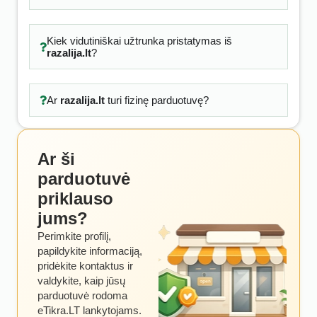
Kiek vidutiniškai užtrunka pristatymas iš
razalija.lt
?
Ar
razalija.lt
turi fizinę parduotuvę?
Ar ši
parduotuvė
priklauso
jums?
Perimkite profilį,
papildykite informaciją,
pridėkite kontaktus ir
valdykite, kaip jūsų
parduotuvė rodoma
eTikra.LT lankytojams.