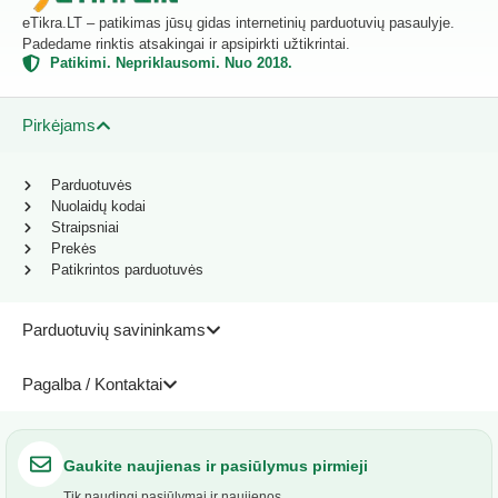
eTikra.LT – patikimas jūsų gidas internetinių parduotuvių pasaulyje.
Padedame rinktis atsakingai ir apsipirkti užtikrintai.
Patikimi. Nepriklausomi. Nuo 2018.
Pirkėjams
Parduotuvės
Nuolaidų kodai
Straipsniai
Prekės
Patikrintos parduotuvės
Parduotuvių savininkams
Pagalba / Kontaktai
Gaukite naujienas ir pasiūlymus pirmieji
Tik naudingi pasiūlymai ir naujienos.