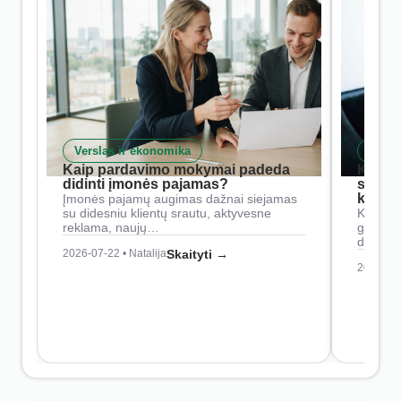
Verslas ir ekonomika
Skait
Kaip pardavimo mokymai padeda
Kaip 
didinti įmonės pajamas?
siste
konkur
Įmonės pajamų augimas dažnai siejamas
su didesniu klientų srautu, aktyvesne
Konkure
reklama, naujų…
geresnė
didesn
2026-07-22 • Natalija
Skaityti →
2026-07-