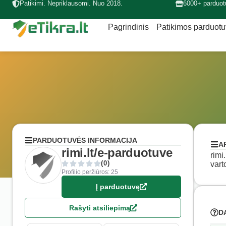
Patikimi. Nepriklausomi. Nuo 2018.
6000+ parduot
Pagrindinis
Patikimos parduot
PARDUOTUVĖS INFORMACIJA
A
rimi.lt/e-parduotuve
rimi
(0)
vart
Profilio peržiūros: 25
Į parduotuvę
Rašyti atsiliepimą
D