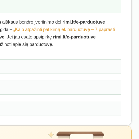
ra aiškaus bendro įvertinimo dėl
rimi.lt/e-parduotuve
 gidą –
„Kaip atpažinti patikimą el. parduotuvę – 7 paprasti
uve
. Jei jau esate apsipirkę
rimi.lt/e-parduotuve
–
užinoti apie šią parduotuvę.