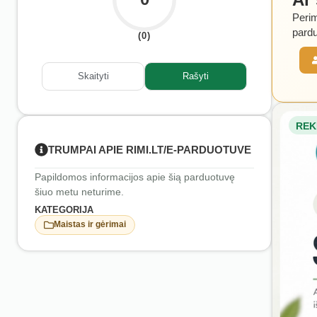
Perim
pardu
(0)
Skaityti
Rašyti
REK
TRUMPAI APIE RIMI.LT/E-PARDUOTUVE
Papildomos informacijos apie šią parduotuvę
šiuo metu neturime.
KATEGORIJA
Maistas ir gėrimai