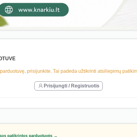
UOTUVE
 parduotuvę, prisijunkite. Tai padeda užtikrinti atsiliepimų patik
Prisijungti / Registruotis
sos patikrintos parduotuvės →