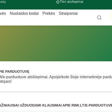
uvių
Tikri atsiliepimai
uvės
Nuolaidos kodai
Prekės
Straipsniai
PIE PARDUOTUVĘ
.lt/e-parduotuve atsiliepimai. Apsipirkote šioje internetinėje pard
otojais!
AŽNIAUSIAI UŽDUODAMI KLAUSIMAI APIE RIMI.LT/E-PARDUOTUV