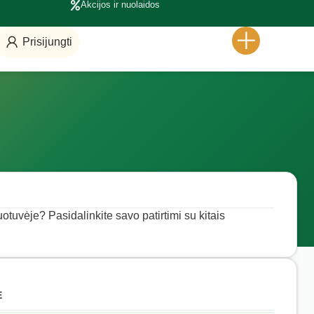
Akcijos ir nuolaidos
Prisijungti
uotuvėje? Pasidalinkite savo patirtimi su kitais
E