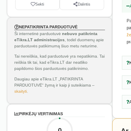
Sekti
Dalintis
Pa
NEPATIKRINTA PARDUOTUVĖ
pa
Ši internetinė parduotuvė
nebuvo patikrinta
že
eTikra.LT administracijos
, todėl duomenų apie
pr
parduotuvės patikimumą šiuo metu neturime.
Tai nereiškia, kad parduotuvė yra nepatikima. Tai
reiškia tik tai, kad eTikra.LT dar neatliko
papildomo šios parduotuvės patikrinimo.
Daugiau apie eTikra.LT „PATIKRINTA
PARDUOTUVĖ“ žymą ir kaip ji suteikiama –
skaityti
.
PIRKĖJŲ VERTINIMAS
0
Ar