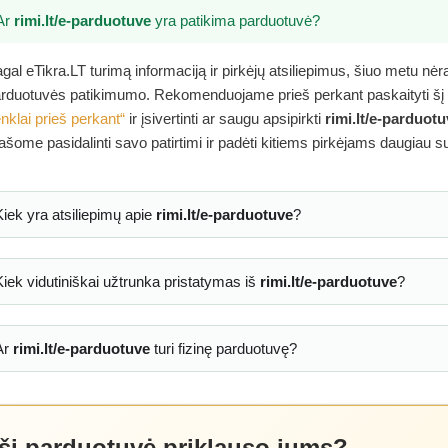
Ar
rimi.lt/e-parduotuve
yra patikima parduotuvė?
gal eTikra.LT turimą informaciją ir pirkėjų atsiliepimus, šiuo metu nė
rduotuvės patikimumo. Rekomenduojame prieš perkant paskaityti šį
nklai prieš perkant“
ir įsivertinti ar saugu apsipirkti
rimi.lt/e-parduot
ašome pasidalinti savo patirtimi ir padėti kitiems pirkėjams daugiau s
Kiek yra atsiliepimų apie
rimi.lt/e-parduotuve
?
Kiek vidutiniškai užtrunka pristatymas iš
rimi.lt/e-parduotuve
?
Ar
rimi.lt/e-parduotuve
turi fizinę parduotuvę?
 ši parduotuvė priklauso jums?