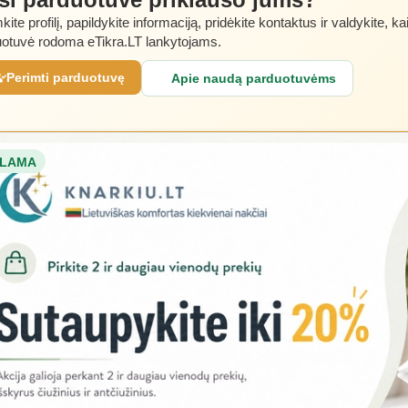
kite profilį, papildykite informaciją, pridėkite kontaktus ir valdykite, ka
otuvė rodoma eTikra.LT lankytojams.
Perimti parduotuvę
Apie naudą parduotuvėms
LAMA