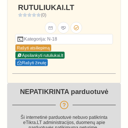
RUTULIUKAI.LT
(0)
Kategorija: N-18
Rašyti atsiliepimą
Apsilankyti rutuliukai.lt
Rašyti žinutę
NEPATIKRINTA parduotuvė
Ši internetinė parduotuvė nebuvo patikrinta
eTikra.LT administracijos, duomenų apie
parduotuvės patikimumą neturime.