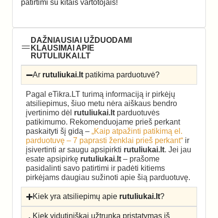
patirtimi su kitais vartotojais!
DAŽNIAUSIAI UŽDUODAMI
KLAUSIMAI APIE
RUTULIUKAI.LT
Ar
rutuliukai.lt
patikima parduotuvė?
Pagal eTikra.LT turimą informaciją ir pirkėjų
atsiliepimus, šiuo metu nėra aiškaus bendro
įvertinimo dėl
rutuliukai.lt
parduotuvės
patikimumo. Rekomenduojame prieš perkant
paskaityti šį gidą –
„Kaip atpažinti patikimą el.
parduotuvę – 7 paprasti ženklai prieš perkant“
ir
įsivertinti ar saugu apsipirkti
rutuliukai.lt
. Jei jau
esate apsipirkę
rutuliukai.lt
– prašome
pasidalinti savo patirtimi ir padėti kitiems
pirkėjams daugiau sužinoti apie šią parduotuvę.
Kiek yra atsiliepimų apie
rutuliukai.lt
?
Kiek vidutiniškai užtrunka pristatymas iš