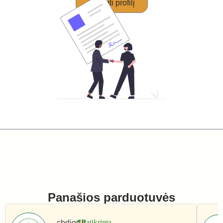
Perimti profilį
Panašios parduotuvės
cbdjoy.lt