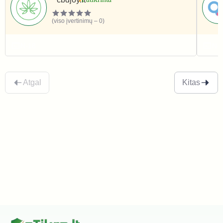
(viso įvertinimų – 0)
N-18
N-
Atgal
Kitas