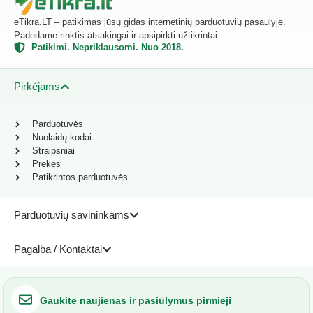
eTikra.LT – patikimas jūsų gidas internetinių parduotuvių pasaulyje.
Padedame rinktis atsakingai ir apsipirkti užtikrintai.
Patikimi. Nepriklausomi. Nuo 2018.
Pirkėjams
Parduotuvės
Nuolaidų kodai
Straipsniai
Prekės
Patikrintos parduotuvės
Parduotuvių savininkams
Pagalba / Kontaktai
Gaukite naujienas ir pasiūlymus pirmieji