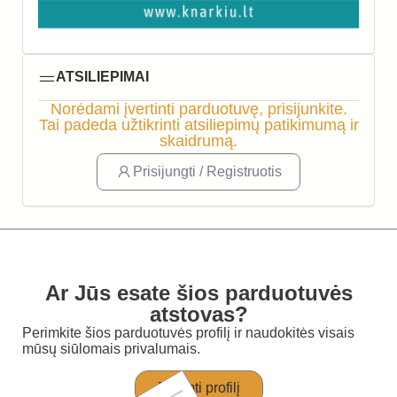
ATSILIEPIMAI
Norėdami įvertinti parduotuvę, prisijunkite.
Tai padeda užtikrinti atsiliepimų patikimumą ir
skaidrumą.
Prisijungti / Registruotis
Ar Jūs esate šios parduotuvės
atstovas?
Perimkite šios parduotuvės profilį ir naudokitės visais
mūsų siūlomais privalumais.
Perimti profilį