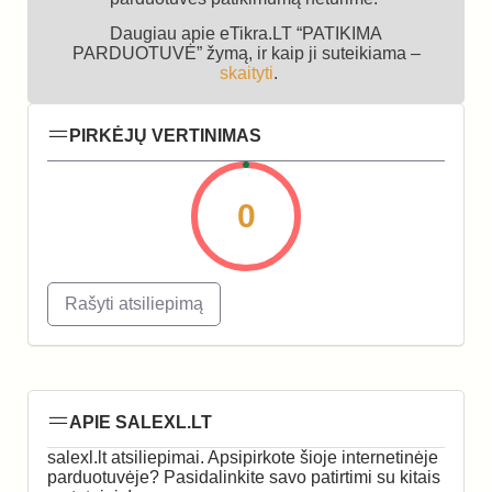
Daugiau apie eTikra.LT “PATIKIMA
PARDUOTUVĖ” žymą, ir kaip ji suteikiama –
skaityti
.
PIRKĖJŲ VERTINIMAS
0
Rašyti atsiliepimą
APIE SALEXL.LT
salexl.lt atsiliepimai. Apsipirkote šioje internetinėje
parduotuvėje? Pasidalinkite savo patirtimi su kitais