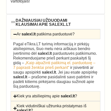
vartotojais!
DAŽNIAUSIAI UŽDUODAMI
KLAUSIMAI APIE SALEXL.LT
Ar
salexl.lt
patikima parduotuvė?
Pagal eTikra.LT turimą informaciją ir pirkėjų
atsiliepimus, šiuo metu nėra aiškaus bendro
įvertinimo dėl
salexl.lt
parduotuvės patikimumo.
Rekomenduojame prieš perkant paskaityti šį
gidą –
„Kaip atpažinti patikimą el. parduotuvę –
7 paprasti ženklai prieš perkant“
ir įsivertinti ar
saugu apsipirkti
salexl.lt
. Jei jau esate apsipirkę
salexl.lt
– prašome pasidalinti savo patirtimi ir
padėti kitiems pirkėjams daugiau sužinoti apie
šią parduotuvę.
Kiek yra atsiliepimų apie
salexl.lt
?
Kiek vidutiniškai užtrunka pristatymas iš
salexl.lt
?