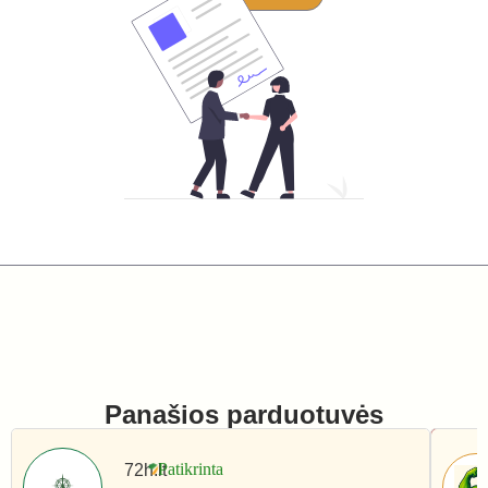
Panašios parduotuvės
72h.lt