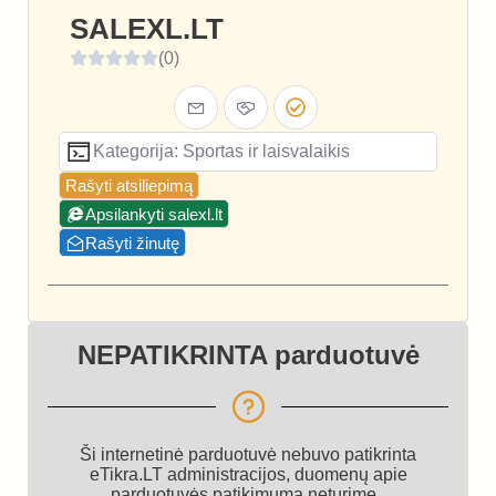
SALEXL.LT
(0)
Kategorija: Sportas ir laisvalaikis
Rašyti atsiliepimą
Apsilankyti salexl.lt
Rašyti žinutę
NEPATIKRINTA parduotuvė
Ši internetinė parduotuvė nebuvo patikrinta
eTikra.LT administracijos, duomenų apie
parduotuvės patikimumą neturime.