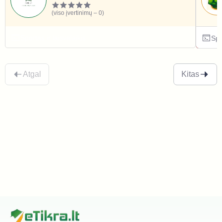
(viso įvertinimų – 0)
Sportas ir laisvalaikis
Spo
Atgal
Kitas