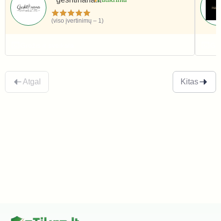
(viso įvertinimų – 1)
Grožis ir sveikata
Gro
Atgal
Kitas