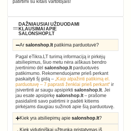
patirtimi su kitais vartotojais!
DAŽNIAUSIAI UŽDUODAMI
KLAUSIMAI APIE
SALONSHOP.LT
Ar
salonshop.lt
patikima parduotuvė?
Pagal eTikra.LT turimą informaciją ir pirkėjų
atsiliepimus, šiuo metu nėra aiškaus bendro
įvertinimo dėl
salonshop.lt
parduotuvės
patikimumo. Rekomenduojame prieš perkant
paskaityti šį gidą –
„Kaip atpažinti patikimą el.
parduotuvę – 7 paprasti ženklai prieš perkant“
ir
įsivertinti ar saugu apsipirkti
salonshop.lt
. Jei
jau esate apsipirkę
salonshop.lt
– prašome
pasidalinti savo patirtimi ir padėti kitiems
pirkėjams daugiau sužinoti apie šią parduotuvę.
Kiek yra atsiliepimų apie
salonshop.lt
?
Kiek vidutiniškai užtrunka pristatymas iš