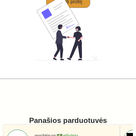
Perimti profilį
Panašios parduotuvės
geshtinana.lt