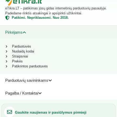
eTikra.LT – patikimas jūsų gidas internetinių parduotuvių pasaulyje.
Padedame rinktis atsakingai ir apsipirkti užtikrintai.
Patikimi. Nepriklausomi. Nuo 2018.
Pirkėjams
Parduotuvės
Nuolaidų kodai
Straipsniai
Prekės
Patikrintos parduotuvės
Parduotuvių savininkams
Pagalba / Kontaktai
Gaukite naujienas ir pasiūlymus pirmieji