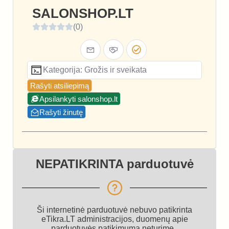
SALONSHOP.LT
(0)
Kategorija: Grožis ir sveikata
Rašyti atsiliepimą
Apsilankyti salonshop.lt
Rašyti žinutę
NEPATIKRINTA parduotuvė
Ši internetinė parduotuvė nebuvo patikrinta
eTikra.LT administracijos, duomenų apie
parduotuvės patikimumą neturime.