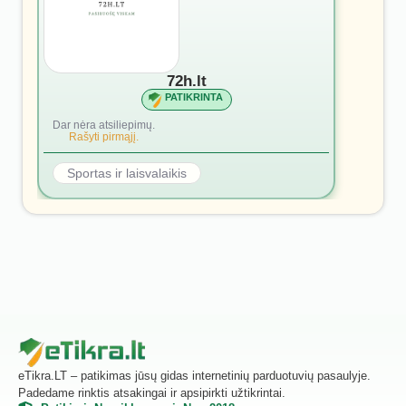
72h.lt
PATIKRINTA
Dar nėra atsiliepimų.
Rašyti pirmąjį.
Sportas ir laisvalaikis
eTikra.LT – patikimas jūsų gidas internetinių parduotuvių pasaulyje.
Padedame rinktis atsakingai ir apsipirkti užtikrintai.