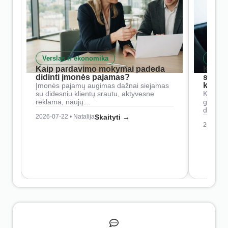
Verslas ir ekonomika
Skait
Kaip pardavimo mokymai padeda
Kaip 
didinti įmonės pajamas?
siste
konkur
Įmonės pajamų augimas dažnai siejamas
su didesniu klientų srautu, aktyvesne
Konkure
reklama, naujų…
geresnė
didesn
2026-07-22 • Natalija
Skaityti →
2026-07-