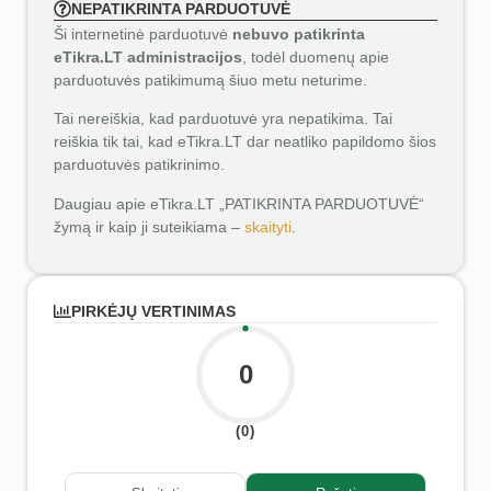
NEPATIKRINTA PARDUOTUVĖ
Ši internetinė parduotuvė
nebuvo patikrinta
eTikra.LT administracijos
, todėl duomenų apie
parduotuvės patikimumą šiuo metu neturime.
Tai nereiškia, kad parduotuvė yra nepatikima. Tai
reiškia tik tai, kad eTikra.LT dar neatliko papildomo šios
parduotuvės patikrinimo.
Daugiau apie eTikra.LT „PATIKRINTA PARDUOTUVĖ“
žymą ir kaip ji suteikiama –
skaityti
.
PIRKĖJŲ VERTINIMAS
0
(0)