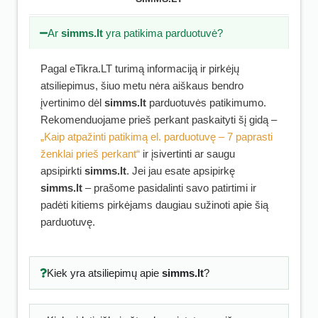
Ar
simms.lt
yra patikima parduotuvė?
Pagal eTikra.LT turimą informaciją ir pirkėjų
atsiliepimus, šiuo metu nėra aiškaus bendro
įvertinimo dėl
simms.lt
parduotuvės patikimumo.
Rekomenduojame prieš perkant paskaityti šį gidą –
„Kaip atpažinti patikimą el. parduotuvę – 7 paprasti
ženklai prieš perkant“
ir įsivertinti ar saugu
apsipirkti
simms.lt
. Jei jau esate apsipirkę
simms.lt
– prašome pasidalinti savo patirtimi ir
padėti kitiems pirkėjams daugiau sužinoti apie šią
parduotuvę.
Kiek yra atsiliepimų apie
simms.lt
?