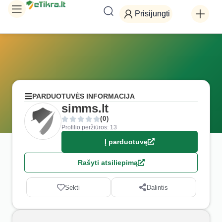
Prisijungti
PARDUOTUVĖS INFORMACIJA
simms.lt
(0)
Profilio peržiūros: 13
Į parduotuvę
Rašyti atsiliepimą
Sekti
Dalintis