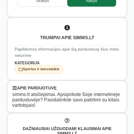
Skaityti
Rašyti
TRUMPAI APIE SIMMS.LT
Papildomos informacijos apie šią parduotuvę šiuo metu
neturime.
KATEGORIJA
Sportas ir laisvalaikis
APIE PARDUOTUVĘ
simms.lt atsiliepimai. Apsipirkote šioje internetinėje
parduotuvėje? Pasidalinkite savo patirtimi su kitais
vartotojais!
DAŽNIAUSIAI UŽDUODAMI KLAUSIMAI APIE
SIMMS.LT