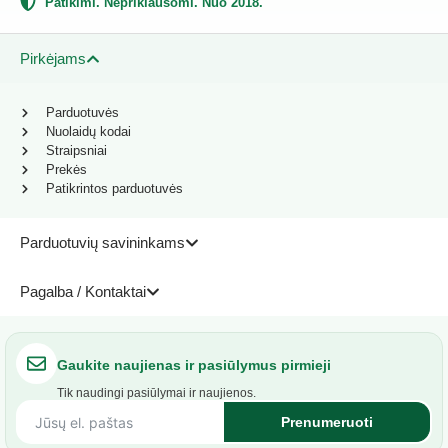
Patikimi. Nepriklausomi. Nuo 2018.
Pirkėjams
Parduotuvės
Nuolaidų kodai
Straipsniai
Prekės
Patikrintos parduotuvės
Parduotuvių savininkams
Pagalba / Kontaktai
Gaukite naujienas ir pasiūlymus pirmieji
Tik naudingi pasiūlymai ir naujienos.
Prenumeruoti