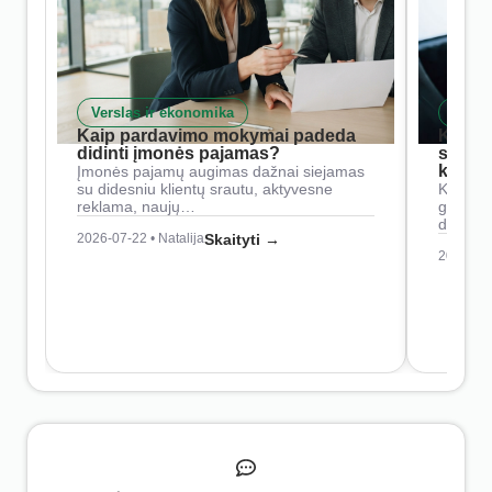
Verslas ir ekonomika
Skait
Kaip pardavimo mokymai padeda
Kaip 
didinti įmonės pajamas?
siste
konkur
Įmonės pajamų augimas dažnai siejamas
su didesniu klientų srautu, aktyvesne
Konkure
reklama, naujų…
geresnė
didesn
2026-07-22 • Natalija
Skaityti →
2026-07-