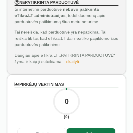
NEPATIKRINTA PARDUOTUVĖ
Ši internetinė parduotuvė
nebuvo patikrinta
eTikra.LT administracijos
, todėl duomenų apie
parduotuvės patikimumą šiuo metu neturime.
Tai nereiškia, kad parduotuvė yra nepatikima. Tai
reiškia tik tai, kad eTikra.LT dar neatliko papildomo šios
parduotuvės patikrinimo.
Daugiau apie eTikra.LT „PATIKRINTA PARDUOTUVĖ“
žymą ir kaip ji suteikiama –
skaityti
.
PIRKĖJŲ VERTINIMAS
0
(0)