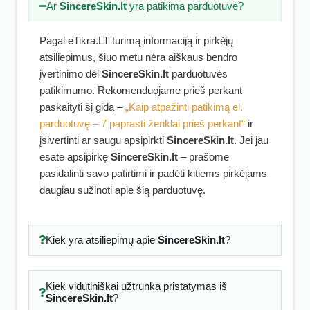
Ar
SincereSkin.lt
yra patikima parduotuvė?
Pagal eTikra.LT turimą informaciją ir pirkėjų
atsiliepimus, šiuo metu nėra aiškaus bendro
įvertinimo dėl
SincereSkin.lt
parduotuvės
patikimumo. Rekomenduojame prieš perkant
paskaityti šį gidą –
„Kaip atpažinti patikimą el.
parduotuvę – 7 paprasti ženklai prieš perkant“
ir
įsivertinti ar saugu apsipirkti
SincereSkin.lt
. Jei jau
esate apsipirkę
SincereSkin.lt
– prašome
pasidalinti savo patirtimi ir padėti kitiems pirkėjams
daugiau sužinoti apie šią parduotuvę.
Kiek yra atsiliepimų apie
SincereSkin.lt
?
Kiek vidutiniškai užtrunka pristatymas iš
SincereSkin.lt
?