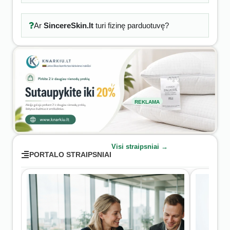
Ar
SincereSkin.lt
turi fizinę parduotuvę?
REKLAMA
Visi straipsniai →
PORTALO STRAIPSNIAI