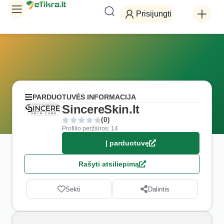
Prisijungti
PARDUOTUVĖS INFORMACIJA
SincereSkin.lt
(0)
Profilio peržiūros: 14
Į parduotuvę
Rašyti atsiliepimą
Sekti
Dalintis