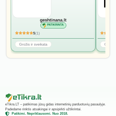
geshtinana.lt
PATIKRINTA
5
(1)
Grožis ir sveikata
Grožis 
eTikra.LT – patikimas jūsų gidas internetinių parduotuvių pasaulyje.
Padedame rinktis atsakingai ir apsipirkti užtikrintai.
Patikimi. Nepriklausomi. Nuo 2018.