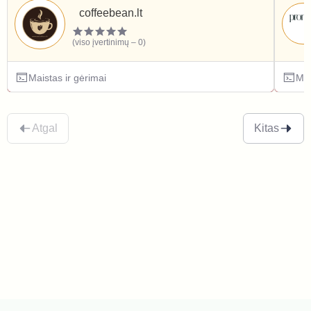
coffeebean.lt
(viso įvertinimų – 0)
Maistas ir gėrimai
Mai
Atgal
Kitas