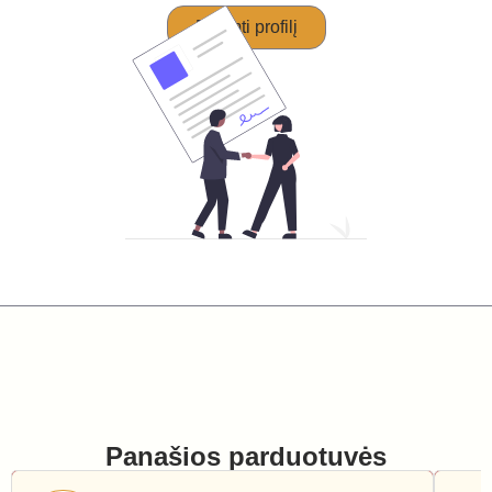
Perimti profilį
Panašios parduotuvės