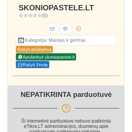
SKONIOPASTELE.LT
(0)
Kategorija: Maistas ir gėrimai
Rašyti atsiliepimą
Apsilankyti skoniopastele.lt
Rašyti žinutę
NEPATIKRINTA parduotuvė
Ši internetinė parduotuvė nebuvo patikrinta
eTikra.LT administracijos, duomenų apie
parduotuvės patikimumą neturime.