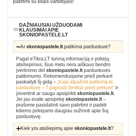
patirtimi su kitais vartotojais!
DAŽNIAUSIAI UŽDUODAMI
KLAUSIMAI APIE
SKONIOPASTELE.LT
Ar
skoniopastele.lt
patikima parduotuvė?
Pagal eTikra.LT turimą informaciją ir pirkėjų
atsiliepimus, šiuo metu nėra aiškaus bendro
įvertinimo dėl
skoniopastele.lt
parduotuvės
patikimumo. Rekomenduojame prieš perkant
paskaityti šį gidą –
„Kaip atpažinti patikimą el.
parduotuvę – 7 paprasti ženklai prieš perkant“
ir
įsivertinti ar saugu apsipirkti
skoniopastele.lt
.
Jei jau esate apsipirkę
skoniopastele.lt
–
prašome pasidalinti savo patirtimi ir padėti
kitiems pirkėjams daugiau sužinoti apie šią
parduotuvę.
Kiek yra atsiliepimų apie
skoniopastele.lt
?