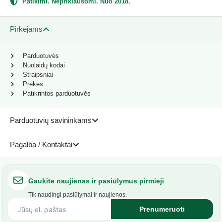
Patikimi. Nepriklausomi. Nuo 2018.
Pirkėjams
Parduotuvės
Nuolaidų kodai
Straipsniai
Prekės
Patikrintos parduotuvės
Parduotuvių savininkams
Pagalba / Kontaktai
Gaukite naujienas ir pasiūlymus pirmieji
Tik naudingi pasiūlymai ir naujienos.
Prenumeruoti