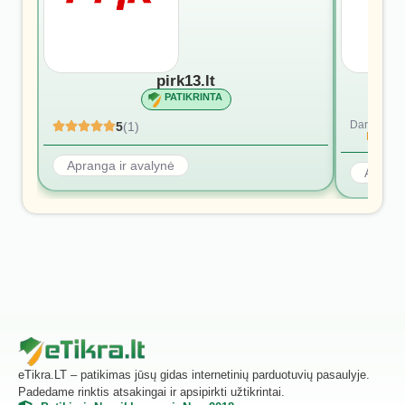
pirk13.lt
PATIKRINTA
Dar nėra at
5
(1)
Rašyti p
Apranga ir avalynė
Aprang
eTikra.LT – patikimas jūsų gidas internetinių parduotuvių pasaulyje.
Padedame rinktis atsakingai ir apsipirkti užtikrintai.