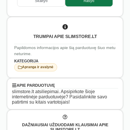
Skaityti
Rašyti
TRUMPAI APIE SLIMSTORE.LT
Papildomos informacijos apie šią parduotuvę šiuo metu
neturime.
KATEGORIJA
Apranga ir avalynė
APIE PARDUOTUVĘ
slimstore.lt atsiliepimai. Apsipirkote šioje
internetinėje parduotuvėje? Pasidalinkite savo
patirtimi su kitais vartotojais!
DAŽNIAUSIAI UŽDUODAMI KLAUSIMAI APIE
SLIMSTORE.LT