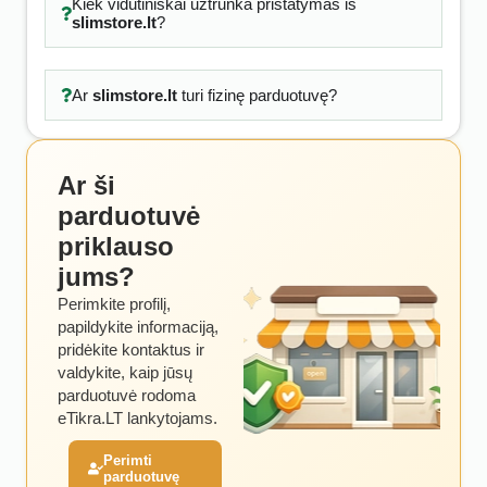
Kiek vidutiniškai užtrunka pristatymas iš
slimstore.lt
?
Ar
slimstore.lt
turi fizinę parduotuvę?
Ar ši
parduotuvė
priklauso
jums?
Perimkite profilį,
papildykite informaciją,
pridėkite kontaktus ir
valdykite, kaip jūsų
parduotuvė rodoma
eTikra.LT lankytojams.
Perimti
parduotuvę