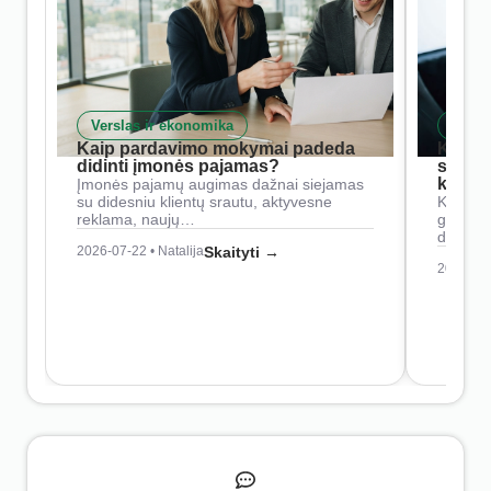
Verslas ir ekonomika
Skait
Kaip pardavimo mokymai padeda
Kaip 
didinti įmonės pajamas?
siste
konkur
Įmonės pajamų augimas dažnai siejamas
su didesniu klientų srautu, aktyvesne
Konkure
reklama, naujų…
geresnė
didesn
2026-07-22 • Natalija
Skaityti →
2026-07-