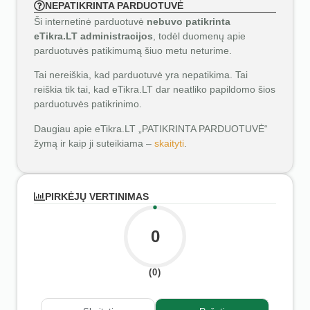
NEPATIKRINTA PARDUOTUVĖ
Ši internetinė parduotuvė
nebuvo patikrinta
eTikra.LT administracijos
, todėl duomenų apie
parduotuvės patikimumą šiuo metu neturime.
Tai nereiškia, kad parduotuvė yra nepatikima. Tai
reiškia tik tai, kad eTikra.LT dar neatliko papildomo šios
parduotuvės patikrinimo.
Daugiau apie eTikra.LT „PATIKRINTA PARDUOTUVĖ“
žymą ir kaip ji suteikiama –
skaityti
.
PIRKĖJŲ VERTINIMAS
0
(0)