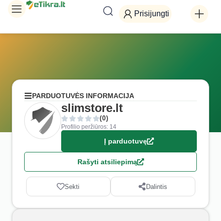
Prisijungti
PARDUOTUVĖS INFORMACIJA
slimstore.lt
(0)
Profilio peržiūros: 14
Į parduotuvę
Rašyti atsiliepimą
Sekti
Dalintis