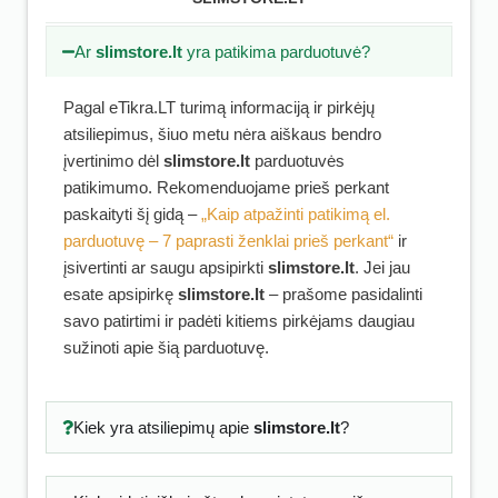
Ar
slimstore.lt
yra patikima parduotuvė?
Pagal eTikra.LT turimą informaciją ir pirkėjų
atsiliepimus, šiuo metu nėra aiškaus bendro
įvertinimo dėl
slimstore.lt
parduotuvės
patikimumo. Rekomenduojame prieš perkant
paskaityti šį gidą –
„Kaip atpažinti patikimą el.
parduotuvę – 7 paprasti ženklai prieš perkant“
ir
įsivertinti ar saugu apsipirkti
slimstore.lt
. Jei jau
esate apsipirkę
slimstore.lt
– prašome pasidalinti
savo patirtimi ir padėti kitiems pirkėjams daugiau
sužinoti apie šią parduotuvę.
Kiek yra atsiliepimų apie
slimstore.lt
?