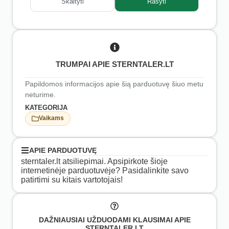
Skaityti
Rašyti
TRUMPAI APIE STERNTALER.LT
Papildomos informacijos apie šią parduotuvę šiuo metu
neturime.
KATEGORIJA
Vaikams
APIE PARDUOTUVĘ
sterntaler.lt atsiliepimai. Apsipirkote šioje
internetinėje parduotuvėje? Pasidalinkite savo
patirtimi su kitais vartotojais!
DAŽNIAUSIAI UŽDUODAMI KLAUSIMAI APIE
STERNTALER.LT