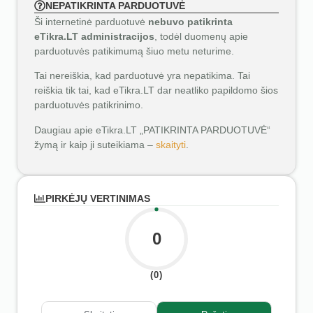
NEPATIKRINTA PARDUOTUVĖ
Ši internetinė parduotuvė
nebuvo patikrinta
eTikra.LT administracijos
, todėl duomenų apie
parduotuvės patikimumą šiuo metu neturime.
Tai nereiškia, kad parduotuvė yra nepatikima. Tai
reiškia tik tai, kad eTikra.LT dar neatliko papildomo šios
parduotuvės patikrinimo.
Daugiau apie eTikra.LT „PATIKRINTA PARDUOTUVĖ“
žymą ir kaip ji suteikiama –
skaityti
.
PIRKĖJŲ VERTINIMAS
0
(0)