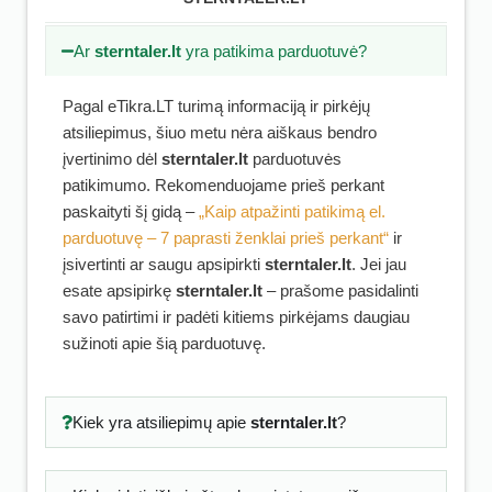
Ar
sterntaler.lt
yra patikima parduotuvė?
Pagal eTikra.LT turimą informaciją ir pirkėjų
atsiliepimus, šiuo metu nėra aiškaus bendro
įvertinimo dėl
sterntaler.lt
parduotuvės
patikimumo. Rekomenduojame prieš perkant
paskaityti šį gidą –
„Kaip atpažinti patikimą el.
parduotuvę – 7 paprasti ženklai prieš perkant“
ir
įsivertinti ar saugu apsipirkti
sterntaler.lt
. Jei jau
esate apsipirkę
sterntaler.lt
– prašome pasidalinti
savo patirtimi ir padėti kitiems pirkėjams daugiau
sužinoti apie šią parduotuvę.
Kiek yra atsiliepimų apie
sterntaler.lt
?