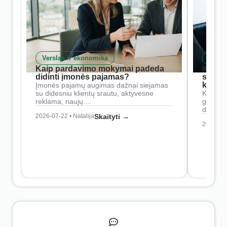
Verslas ir ekonomika
Skait
Kaip pardavimo mokymai padeda
Kaip 
didinti įmonės pajamas?
siste
konkur
Įmonės pajamų augimas dažnai siejamas
su didesniu klientų srautu, aktyvesne
Konkure
reklama, naujų…
geresnė
didesn
2026-07-22 • Natalija
Skaityti →
2026-07-