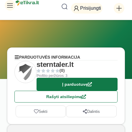
Prisijungti
PARDUOTUVĖS INFORMACIJA
sterntaler.lt
(0)
Profilio peržiūros: 3
Į parduotuvę
Rašyti atsiliepimą
Sekti
Dalintis