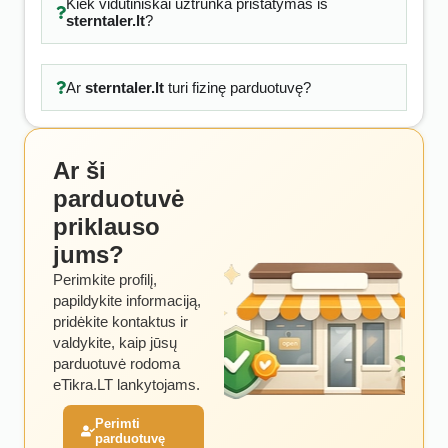
Kiek vidutiniškai užtrunka pristatymas iš
sterntaler.lt
?
Ar
sterntaler.lt
turi fizinę parduotuvę?
Ar ši
parduotuvė
priklauso
jums?
Perimkite profilį,
papildykite informaciją,
pridėkite kontaktus ir
valdykite, kaip jūsų
parduotuvė rodoma
eTikra.LT lankytojams.
Perimti
parduotuvę