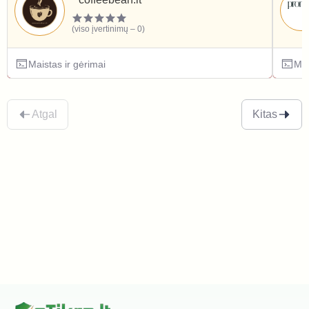
(viso įvertinimų – 0)
Maistas ir gėrimai
Mai
Atgal
Kitas