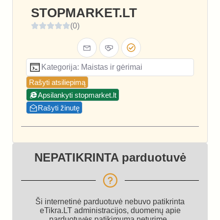
STOPMARKET.LT
(0)
Kategorija: Maistas ir gėrimai
Rašyti atsiliepimą
Apsilankyti stopmarket.lt
Rašyti žinutę
NEPATIKRINTA parduotuvė
Ši internetinė parduotuvė nebuvo patikrinta
eTikra.LT administracijos, duomenų apie
parduotuvės patikimumą neturime.