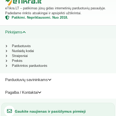
eTikra.LT – patikimas jūsų gidas internetinių parduotuvių pasaulyje.
Padedame rinktis atsakingai ir apsipirkti užtikrintai.
Patikimi. Nepriklausomi. Nuo 2018.
Pirkėjams
Parduotuvės
Nuolaidų kodai
Straipsniai
Prekės
Patikrintos parduotuvės
Parduotuvių savininkams
Pagalba / Kontaktai
Gaukite naujienas ir pasiūlymus pirmieji