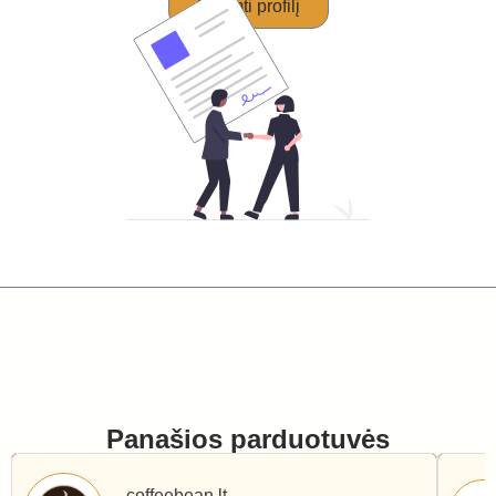
Perimti profilį
Panašios parduotuvės
coffeebean.lt