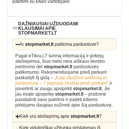
patirtimi su kitais vartotojais!
DAŽNIAUSIAI UŽDUODAMI
KLAUSIMAI APIE
STOPMARKET.LT
Ar
stopmarket.lt
patikima parduotuvė?
Pagal eTikra.LT turimą informaciją ir pirkėjų
atsiliepimus, šiuo metu nėra aiškaus bendro
įvertinimo dėl
stopmarket.lt
parduotuvės
patikimumo. Rekomenduojame prieš perkant
paskaityti šį gidą –
„Kaip atpažinti patikimą el.
parduotuvę – 7 paprasti ženklai prieš perkant“
ir
įsivertinti ar saugu apsipirkti
stopmarket.lt
. Jei
jau esate apsipirkę
stopmarket.lt
– prašome
pasidalinti savo patirtimi ir padėti kitiems
pirkėjams daugiau sužinoti apie šią parduotuvę.
Kiek yra atsiliepimų apie
stopmarket.lt
?
Kiek vidutiniškai užtrunka pristatymas iš