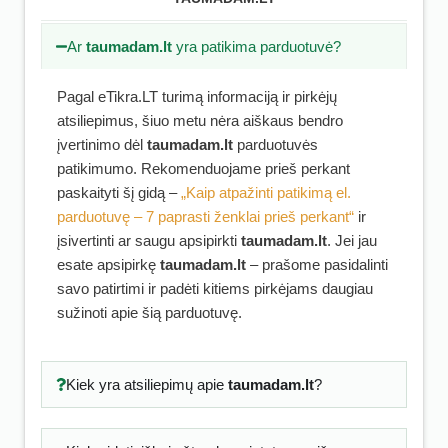
Ar
taumadam.lt
yra patikima parduotuvė?
Pagal eTikra.LT turimą informaciją ir pirkėjų
atsiliepimus, šiuo metu nėra aiškaus bendro
įvertinimo dėl
taumadam.lt
parduotuvės
patikimumo. Rekomenduojame prieš perkant
paskaityti šį gidą –
„Kaip atpažinti patikimą el.
parduotuvę – 7 paprasti ženklai prieš perkant“
ir
įsivertinti ar saugu apsipirkti
taumadam.lt
. Jei jau
esate apsipirkę
taumadam.lt
– prašome pasidalinti
savo patirtimi ir padėti kitiems pirkėjams daugiau
sužinoti apie šią parduotuvę.
Kiek yra atsiliepimų apie
taumadam.lt
?