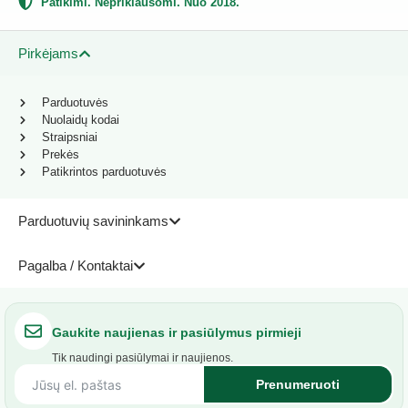
Patikimi. Nepriklausomi. Nuo 2018.
Pirkėjams
Parduotuvės
Nuolaidų kodai
Straipsniai
Prekės
Patikrintos parduotuvės
Parduotuvių savininkams
Pagalba / Kontaktai
Gaukite naujienas ir pasiūlymus pirmieji
Tik naudingi pasiūlymai ir naujienos.
Prenumeruoti