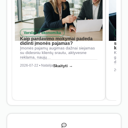
Verslas ir ekonomika
Skait
Kaip pardavimo mokymai padeda
Kaip 
didinti įmonės pajamas?
siste
konkur
Įmonės pajamų augimas dažnai siejamas
su didesniu klientų srautu, aktyvesne
Konkure
reklama, naujų…
geresnė
didesn
2026-07-22 • Natalija
Skaityti →
2026-07-