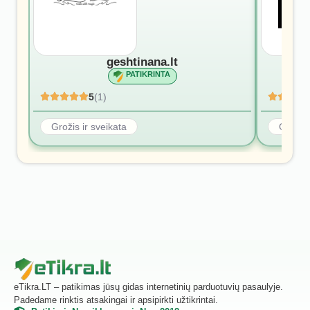
geshtinana.lt
PATIKRINTA
5
(1)
Grožis ir sveikata
Grožis 
eTikra.LT – patikimas jūsų gidas internetinių parduotuvių pasaulyje.
Padedame rinktis atsakingai ir apsipirkti užtikrintai.