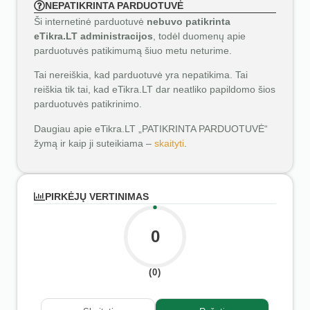
NEPATIKRINTA PARDUOTUVĖ
Ši internetinė parduotuvė
nebuvo patikrinta
eTikra.LT administracijos
, todėl duomenų apie
parduotuvės patikimumą šiuo metu neturime.
Tai nereiškia, kad parduotuvė yra nepatikima. Tai
reiškia tik tai, kad eTikra.LT dar neatliko papildomo šios
parduotuvės patikrinimo.
Daugiau apie eTikra.LT „PATIKRINTA PARDUOTUVĖ“
žymą ir kaip ji suteikiama –
skaityti
.
PIRKĖJŲ VERTINIMAS
0
(0)