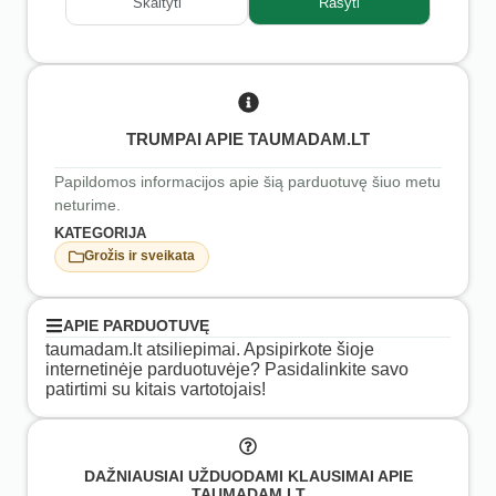
Skaityti
Rašyti
TRUMPAI APIE TAUMADAM.LT
Papildomos informacijos apie šią parduotuvę šiuo metu
neturime.
KATEGORIJA
Grožis ir sveikata
APIE PARDUOTUVĘ
taumadam.lt atsiliepimai. Apsipirkote šioje
internetinėje parduotuvėje? Pasidalinkite savo
patirtimi su kitais vartotojais!
DAŽNIAUSIAI UŽDUODAMI KLAUSIMAI APIE
TAUMADAM.LT