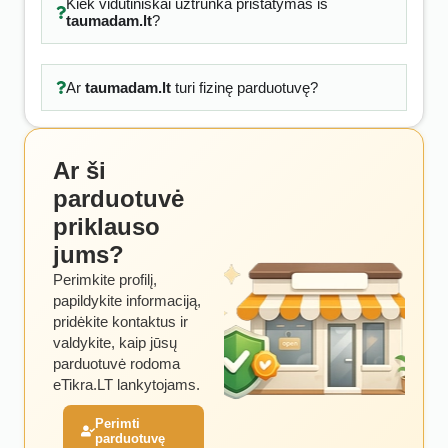
Kiek vidutiniškai užtrunka pristatymas iš
taumadam.lt
?
Ar
taumadam.lt
turi fizinę parduotuvę?
Ar ši
parduotuvė
priklauso
jums?
Perimkite profilį,
papildykite informaciją,
pridėkite kontaktus ir
valdykite, kaip jūsų
parduotuvė rodoma
eTikra.LT lankytojams.
Perimti
parduotuvę