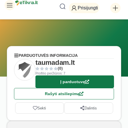
Prisijungti
PARDUOTUVĖS INFORMACIJA
taumadam.lt
(0)
Profilio peržiūros: 7
Į parduotuvę
Rašyti atsiliepimą
Sekti
Dalintis