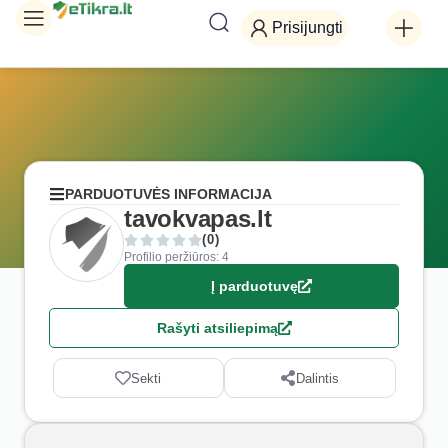
Prisijungti
PARDUOTUVĖS INFORMACIJA
tavokvapas.lt
(0)
Profilio peržiūros: 4
Į parduotuvę
Rašyti atsiliepimą
Sekti
Dalintis