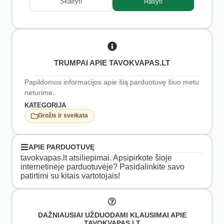
Skaityti
Rašyti
TRUMPAI APIE TAVOKVAPAS.LT
Papildomos informacijos apie šią parduotuvę šiuo metu
neturime.
KATEGORIJA
Grožis ir sveikata
APIE PARDUOTUVĘ
tavokvapas.lt atsiliepimai. Apsipirkote šioje
internetinėje parduotuvėje? Pasidalinkite savo
patirtimi su kitais vartotojais!
DAŽNIAUSIAI UŽDUODAMI KLAUSIMAI APIE
TAVOKVAPAS.LT