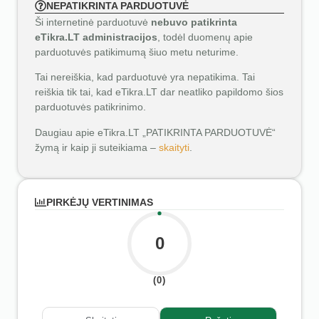
NEPATIKRINTA PARDUOTUVĖ
Ši internetinė parduotuvė
nebuvo patikrinta
eTikra.LT administracijos
, todėl duomenų apie
parduotuvės patikimumą šiuo metu neturime.
Tai nereiškia, kad parduotuvė yra nepatikima. Tai
reiškia tik tai, kad eTikra.LT dar neatliko papildomo šios
parduotuvės patikrinimo.
Daugiau apie eTikra.LT „PATIKRINTA PARDUOTUVĖ“
žymą ir kaip ji suteikiama –
skaityti
.
PIRKĖJŲ VERTINIMAS
0
(0)