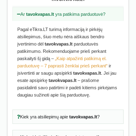
Ar
tavokvapas.lt
yra patikima parduotuvė?
Pagal eTikra.LT turimą informaciją ir pirkėjų
atsiliepimus, šiuo metu nėra aiškaus bendro
įvertinimo dėl
tavokvapas.lt
parduotuvės
patikimumo. Rekomenduojame prieš perkant
paskaityti šį gidą –
„Kaip atpažinti patikimą el.
parduotuvę – 7 paprasti ženklai prieš perkant“
ir
įsivertinti ar saugu apsipirkti
tavokvapas.lt
. Jei jau
esate apsipirkę
tavokvapas.lt
– prašome
pasidalinti savo patirtimi ir padėti kitiems pirkėjams
daugiau sužinoti apie šią parduotuvę.
Kiek yra atsiliepimų apie
tavokvapas.lt
?