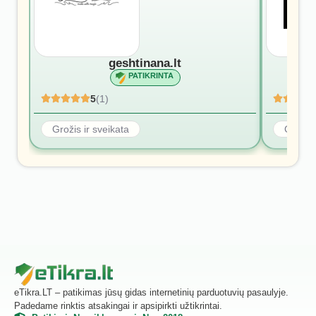
geshtinana.lt
PATIKRINTA
5
(1)
Grožis ir sveikata
Grožis 
eTikra.LT – patikimas jūsų gidas internetinių parduotuvių pasaulyje.
Padedame rinktis atsakingai ir apsipirkti užtikrintai.