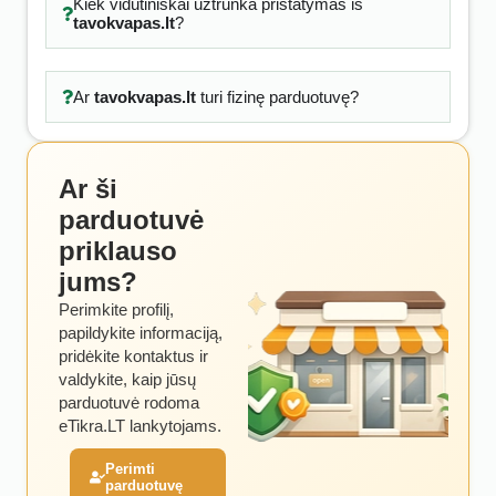
Kiek vidutiniškai užtrunka pristatymas iš
tavokvapas.lt
?
Ar
tavokvapas.lt
turi fizinę parduotuvę?
Ar ši
parduotuvė
priklauso
jums?
Perimkite profilį,
papildykite informaciją,
pridėkite kontaktus ir
valdykite, kaip jūsų
parduotuvė rodoma
eTikra.LT lankytojams.
Perimti
parduotuvę