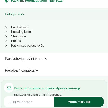
Patikimi. Nepriklausomi. Nuo 2018.
Pirkėjams
Parduotuvės
Nuolaidų kodai
Straipsniai
Prekės
Patikrintos parduotuvės
Parduotuvių savininkams
Pagalba / Kontaktai
Gaukite naujienas ir pasiūlymus pirmieji
Tik naudingi pasiūlymai ir naujienos.
Prenumeruoti