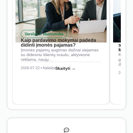
Verslas ir ekonomika
Skait
Kaip pardavimo mokymai padeda
Kaip 
didinti įmonės pajamas?
siste
konkur
Įmonės pajamų augimas dažnai siejamas
su didesniu klientų srautu, aktyvesne
Konkure
reklama, naujų…
geresnė
didesn
2026-07-22 • Natalija
Skaityti →
2026-07-