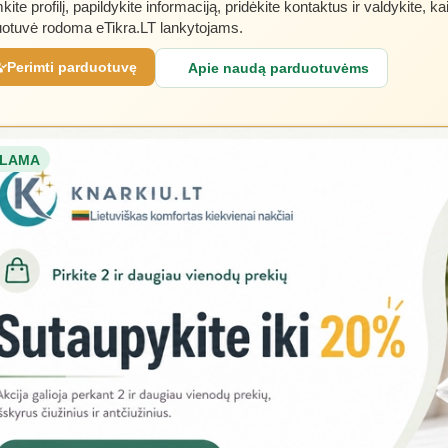
kite profilį, papildykite informaciją, pridėkite kontaktus ir valdykite, ka
otuvė rodoma eTikra.LT lankytojams.
Perimti parduotuvę
Apie naudą parduotuvėms
LAMA