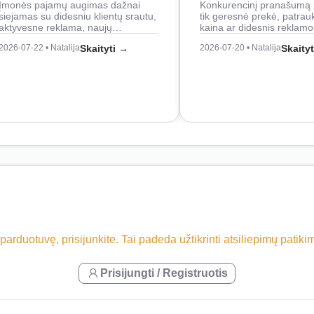
Įmonės pajamų augimas dažnai
Konkurencinį pranašumą 
siejamas su didesniu klientų srautu,
tik geresnė prekė, patrau
aktyvesne reklama, naujų…
kaina ar didesnis reklam
2026-07-22 • Natalija
Skaityti →
2026-07-20 • Natalija
Skaity
 parduotuvę, prisijunkite. Tai padeda užtikrinti atsiliepimų patik
Prisijungti / Registruotis