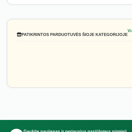
Vi
PATIKRINTOS PARDUOTUVĖS ŠIOJE KATEGORIJOJE
Gaukite naujienas ir geriausius pasiūlymus pirmieji