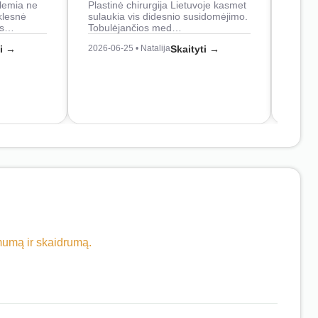
lemia ne
Plastinė chirurgija Lietuvoje kasmet
naudo
klesnė
sulaukia vis didesnio susidomėjimo.
Juos
os…
Tobulėjančios med…
2026-0
ti →
2026-06-25 • Natalija
Skaityti →
imumą ir skaidrumą.