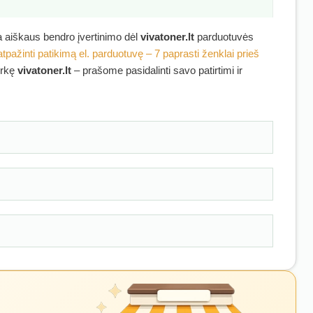
ra aiškaus bendro įvertinimo dėl
vivatoner.lt
parduotuvės
atpažinti patikimą el. parduotuvę – 7 paprasti ženklai prieš
irkę
vivatoner.lt
– prašome pasidalinti savo patirtimi ir