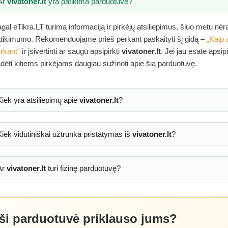
Ar
vivatoner.lt
yra patikima parduotuvė?
gal eTikra.LT turimą informaciją ir pirkėjų atsiliepimus, šiuo metu nė
tikimumo. Rekomenduojame prieš perkant paskaityti šį gidą –
„Kaip 
rkant“
ir įsivertinti ar saugu apsipirkti
vivatoner.lt
. Jei jau esate apsip
dėti kitiems pirkėjams daugiau sužinoti apie šią parduotuvę.
Kiek yra atsiliepimų apie
vivatoner.lt
?
Kiek vidutiniškai užtrunka pristatymas iš
vivatoner.lt
?
Ar
vivatoner.lt
turi fizinę parduotuvę?
 ši parduotuvė priklauso jums?