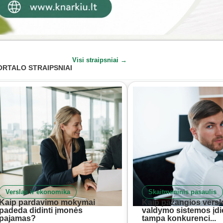
Visi straipsniai →
ORTALO STRAIPSNIAI
Verslas ir ekonomika
Skaitmeninis pasaulis
Kaip pardavimo mokymai
Kaip pažangios versl
padeda didinti įmonės
valdymo sistemos įd
pajamas?
tampa konkurenci...