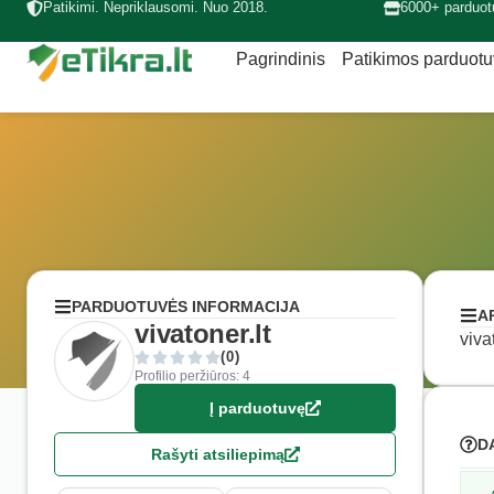
Patikimi. Nepriklausomi. Nuo 2018.
6000+ parduot
Pagrindinis
Patikimos parduot
PARDUOTUVĖS INFORMACIJA
A
vivatoner.lt
viva
(0)
Profilio peržiūros: 4
Į parduotuvę
D
Rašyti atsiliepimą