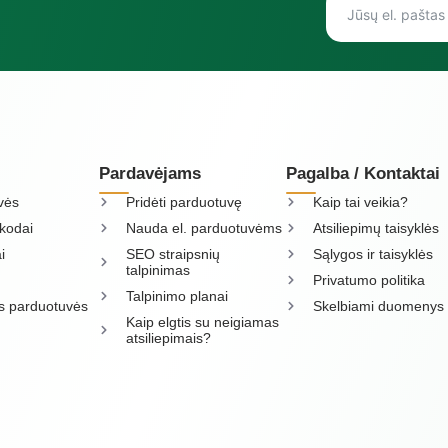
Pardavėjams
Pagalba / Kontaktai
vės
Pridėti parduotuvę
Kaip tai veikia?
kodai
Nauda el. parduotuvėms
Atsiliepimų taisyklės
i
SEO straipsnių
Sąlygos ir taisyklės
talpinimas
Privatumo politika
Talpinimo planai
os parduotuvės
Skelbiami duomenys
Kaip elgtis su neigiamas
atsiliepimais?