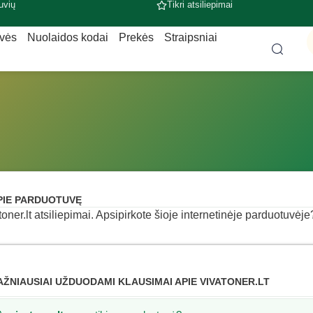
uvių
Tikri atsiliepimai
uvės
Nuolaidos kodai
Prekės
Straipsniai
PIE PARDUOTUVĘ
toner.lt atsiliepimai. Apsipirkote šioje internetinėje parduotuvėje?
AŽNIAUSIAI UŽDUODAMI KLAUSIMAI APIE VIVATONER.LT