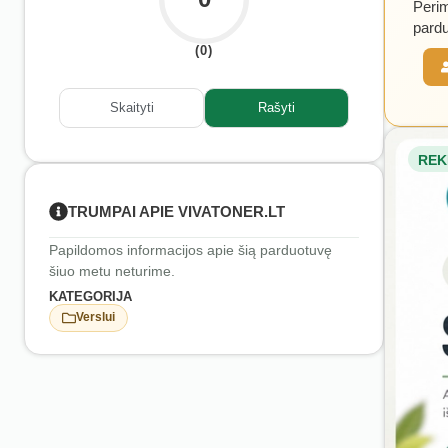
Perim
pardu
(0)
Skaityti
Rašyti
REK
TRUMPAI APIE VIVATONER.LT
Papildomos informacijos apie šią parduotuvę
šiuo metu neturime.
KATEGORIJA
Verslui