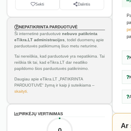
Sekti
Dalintis
Pa
pa
NEPATIKRINTA PARDUOTUVĖ
pe
Ši internetinė parduotuvė
nebuvo patikrinta
pa
eTikra.LT administracijos
, todėl duomenų apie
parduotuvės patikimumą šiuo metu neturime.
Tai nereiškia, kad parduotuvė yra nepatikima. Tai
reiškia tik tai, kad eTikra.LT dar neatliko
papildomo šios parduotuvės patikrinimo.
Daugiau apie eTikra.LT „PATIKRINTA
PARDUOTUVĖ“ žymą ir kaip ji suteikiama –
skaityti
.
PIRKĖJŲ VERTINIMAS
Ar
0