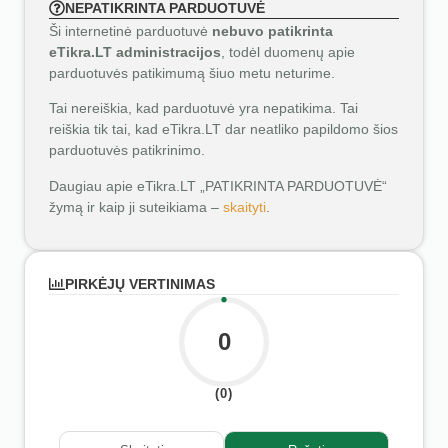
NEPATIKRINTA PARDUOTUVĖ
Ši internetinė parduotuvė
nebuvo patikrinta
eTikra.LT administracijos
, todėl duomenų apie
parduotuvės patikimumą šiuo metu neturime.
Tai nereiškia, kad parduotuvė yra nepatikima. Tai
reiškia tik tai, kad eTikra.LT dar neatliko papildomo šios
parduotuvės patikrinimo.
Daugiau apie eTikra.LT „PATIKRINTA PARDUOTUVĖ“
žymą ir kaip ji suteikiama –
skaityti
.
PIRKĖJŲ VERTINIMAS
0
(0)