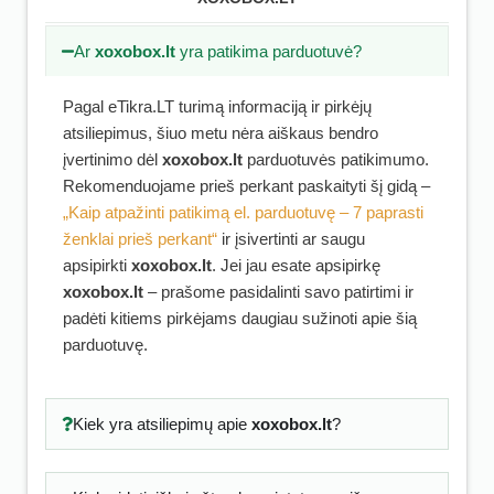
Ar
xoxobox.lt
yra patikima parduotuvė?
Pagal eTikra.LT turimą informaciją ir pirkėjų
atsiliepimus, šiuo metu nėra aiškaus bendro
įvertinimo dėl
xoxobox.lt
parduotuvės patikimumo.
Rekomenduojame prieš perkant paskaityti šį gidą –
„Kaip atpažinti patikimą el. parduotuvę – 7 paprasti
ženklai prieš perkant“
ir įsivertinti ar saugu
apsipirkti
xoxobox.lt
. Jei jau esate apsipirkę
xoxobox.lt
– prašome pasidalinti savo patirtimi ir
padėti kitiems pirkėjams daugiau sužinoti apie šią
parduotuvę.
Kiek yra atsiliepimų apie
xoxobox.lt
?