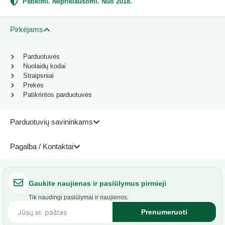
Patikimi. Nepriklausomi. Nuo 2018.
Pirkėjams
Parduotuvės
Nuolaidų kodai
Straipsniai
Prekės
Patikrintos parduotuvės
Parduotuvių savininkams
Pagalba / Kontaktai
Gaukite naujienas ir pasiūlymus pirmieji
Tik naudingi pasiūlymai ir naujienos.
Prenumeruoti