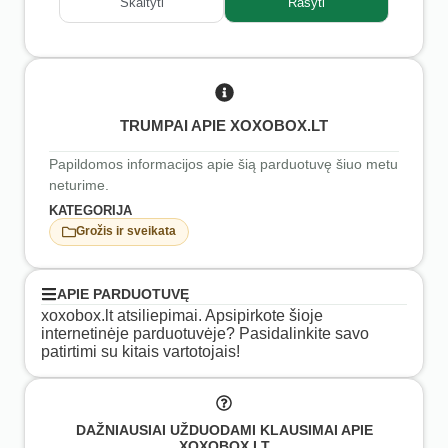
Skaityti
Rašyti
TRUMPAI APIE XOXOBOX.LT
Papildomos informacijos apie šią parduotuvę šiuo metu
neturime.
KATEGORIJA
Grožis ir sveikata
APIE PARDUOTUVĘ
xoxobox.lt atsiliepimai. Apsipirkote šioje
internetinėje parduotuvėje? Pasidalinkite savo
patirtimi su kitais vartotojais!
DAŽNIAUSIAI UŽDUODAMI KLAUSIMAI APIE
XOXOBOX.LT