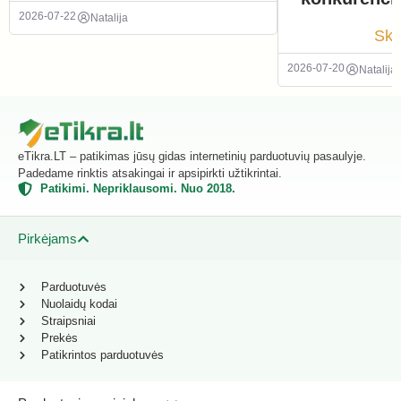
2026-07-22
Natalija
Ska
2026-07-20
Natalija
eTikra.LT – patikimas jūsų gidas internetinių parduotuvių pasaulyje.
Padedame rinktis atsakingai ir apsipirkti užtikrintai.
Patikimi. Nepriklausomi. Nuo 2018.
Pirkėjams
Parduotuvės
Nuolaidų kodai
Straipsniai
Prekės
Patikrintos parduotuvės