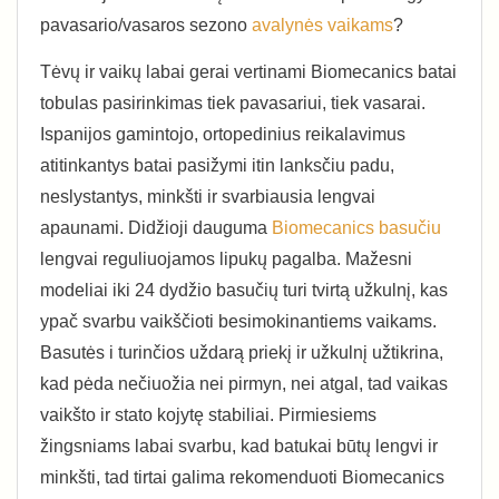
pavasario/vasaros sezono
avalynės vaikams
?
Tėvų ir vaikų labai gerai vertinami Biomecanics batai
tobulas pasirinkimas tiek pavasariui, tiek vasarai.
Ispanijos gamintojo, ortopedinius reikalavimus
atitinkantys batai pasižymi itin lanksčiu padu,
neslystantys, minkšti ir svarbiausia lengvai
apaunami. Didžioji dauguma
Biomecanics basučiu
lengvai reguliuojamos lipukų pagalba. Mažesni
modeliai iki 24 dydžio basučių turi tvirtą užkulnį, kas
ypač svarbu vaikščioti besimokinantiems vaikams.
Basutės i turinčios uždarą priekį ir užkulnį užtikrina,
kad pėda nečiuožia nei pirmyn, nei atgal, tad vaikas
vaikšto ir stato kojytę stabiliai. Pirmiesiems
žingsniams labai svarbu, kad batukai būtų lengvi ir
minkšti, tad tirtai galima rekomenduoti Biomecanics