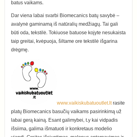
batus vaikams.
Dar viena labai svarbi Biomecanics batų savybė –
avalynė gaminamą iš natūralių medžiagų. Tai gali
būti oda, tekstilė. Tokiuose batuose kojyte nesukaista
taip greitai, kvėpuoja, šiltame ore tekstilė išgarina
drėgmę.
www.vaikiskubatuoutlet.lt
rasite
platų Biomecanics basučių vaikams pasirinkimą už
labai gerą kainą. Esant galimybei, t.y kai vidpadis
išsiima, galima išmatuoti ir konkretaus modelio