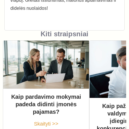
viapdį. Greitas išsiuntimas, malonus aptarnavimas ir
didelės nuolaidos!
Kiti straipsniai
Kaip pardavimo mokymai
padeda didinti įmonės
Kaip paža
pajamas?
valdym
įdiegi
Skaityti >>
konkurenci