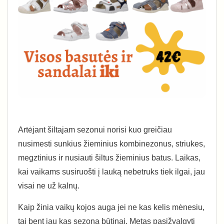
Artėjant šiltajam sezonui norisi kuo greičiau
nusimesti sunkius žieminius kombinezonus, striukes,
megztinius ir nusiauti šiltus žieminius batus. Laikas,
kai vaikams susiruošti į lauką nebetruks tiek ilgai, jau
visai ne už kalnų.
Kaip žinia vaikų kojos auga jei ne kas kelis mėnesiu,
tai bent jau kas sezoną būtinai. Metas pasižvalgyti