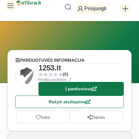
Prisijungti
PARDUOTUVĖS INFORMACIJA
1253.lt
(0)
Profilio peržiūros: 2
Į parduotuvę
Rašyti atsiliepimą
Sekti
Dalintis