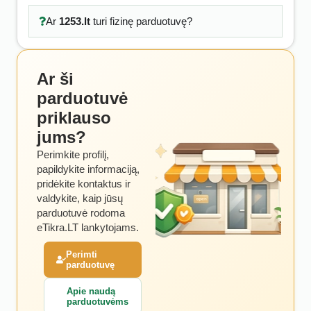
Ar
1253.lt
turi fizinę parduotuvę?
Ar ši
parduotuvė
priklauso
jums?
Perimkite profilį,
papildykite informaciją,
pridėkite kontaktus ir
valdykite, kaip jūsų
parduotuvė rodoma
eTikra.LT lankytojams.
Perimti
parduotuvę
Apie naudą
parduotuvėms