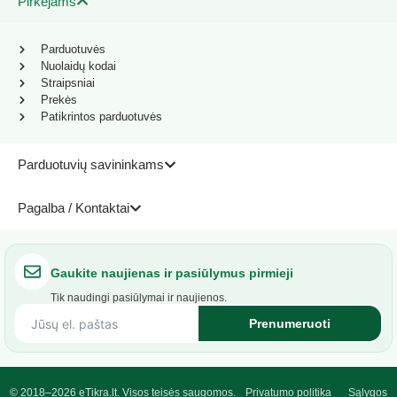
Pirkėjams
Parduotuvės
Nuolaidų kodai
Straipsniai
Prekės
Patikrintos parduotuvės
Parduotuvių savininkams
Pagalba / Kontaktai
Gaukite naujienas ir pasiūlymus pirmieji
Tik naudingi pasiūlymai ir naujienos.
Prenumeruoti
© 2018–2026 eTikra.lt. Visos teisės saugomos.
Privatumo politika
Sąlygos