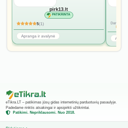
pirk13.lt
PATIKRINTA
Dar nėra at
5
(1)
Rašyti p
Apranga ir avalynė
Aprang
eTikra.LT – patikimas jūsų gidas internetinių parduotuvių pasaulyje.
Padedame rinktis atsakingai ir apsipirkti užtikrintai.
Patikimi. Nepriklausomi. Nuo 2018.