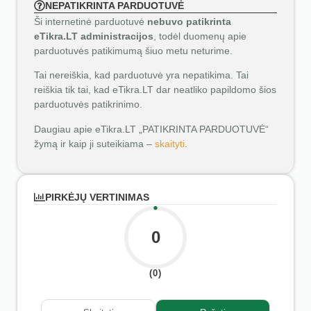
NEPATIKRINTA PARDUOTUVĖ
Ši internetinė parduotuvė
nebuvo patikrinta
eTikra.LT administracijos
, todėl duomenų apie
parduotuvės patikimumą šiuo metu neturime.
Tai nereiškia, kad parduotuvė yra nepatikima. Tai
reiškia tik tai, kad eTikra.LT dar neatliko papildomo šios
parduotuvės patikrinimo.
Daugiau apie eTikra.LT „PATIKRINTA PARDUOTUVĖ“
žymą ir kaip ji suteikiama –
skaityti
.
PIRKĖJŲ VERTINIMAS
0
(0)