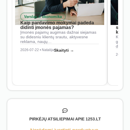
Verslas ir ekonomika
Skait
Kaip pardavimo mokymai padeda
Kaip 
didinti įmonės pajamas?
siste
konkur
Įmonės pajamų augimas dažnai siejamas
su didesniu klientų srautu, aktyvesne
Konkure
reklama, naujų…
geresnė
didesn
2026-07-22 • Natalija
Skaityti →
2026-07-
PIRKĖJŲ ATSILIEPIMAI APIE 1253.LT