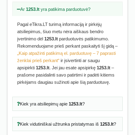
Ar
1253.lt
yra patikima parduotuvė?
Pagal eTikra.LT turimą informaciją ir pirkėjų
atsiliepimus, šiuo metu nėra aiškaus bendro
įvertinimo dėl
1253.lt
parduotuvės patikimumo.
Rekomenduojame prieš perkant paskaityti šį gidą –
„Kaip atpažinti patikimą el. parduotuvę – 7 paprasti
ženklai prieš perkant“
ir įsivertinti ar saugu
apsipirkti
1253.lt
. Jei jau esate apsipirkę
1253.lt
–
prašome pasidalinti savo patirtimi ir padėti kitiems
pirkėjams daugiau sužinoti apie šią parduotuvę.
Kiek yra atsiliepimų apie
1253.lt
?
Kiek vidutiniškai užtrunka pristatymas iš
1253.lt
?