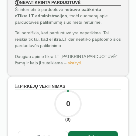
NEPATIKRINTA PARDUOTUVĖ
Ši internetinė parduotuvė
nebuvo patikrinta
eTikra.LT administracijos
, todėl duomenų apie
parduotuvės patikimumą šiuo metu neturime.
Tai nereiškia, kad parduotuvė yra nepatikima. Tai
reiškia tik tai, kad eTikra.LT dar neatliko papildomo šios
parduotuvės patikrinimo.
Daugiau apie eTikra.LT „PATIKRINTA PARDUOTUVĖ“
žymą ir kaip ji suteikiama –
skaityti
.
PIRKĖJŲ VERTINIMAS
0
(0)