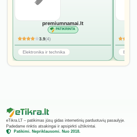
premiumnamai.lt
PATIKRINTA
3.9
(4)
Elektronika ir technika
Elektro
eTikra.LT – patikimas jūsų gidas internetinių parduotuvių pasaulyje.
Padedame rinktis atsakingai ir apsipirkti užtikrintai.
Patikimi. Nepriklausomi. Nuo 2018.