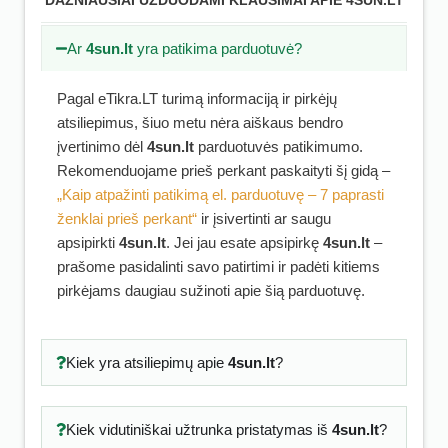
DAŽNIAUSIAI UŽDUODAMI KLAUSIMAI APIE 4SUN.LT
Ar
4sun.lt
yra patikima parduotuvė?
Pagal eTikra.LT turimą informaciją ir pirkėjų
atsiliepimus, šiuo metu nėra aiškaus bendro
įvertinimo dėl
4sun.lt
parduotuvės patikimumo.
Rekomenduojame prieš perkant paskaityti šį gidą –
„Kaip atpažinti patikimą el. parduotuvę – 7 paprasti
ženklai prieš perkant“
ir įsivertinti ar saugu
apsipirkti
4sun.lt
. Jei jau esate apsipirkę
4sun.lt
–
prašome pasidalinti savo patirtimi ir padėti kitiems
pirkėjams daugiau sužinoti apie šią parduotuvę.
Kiek yra atsiliepimų apie
4sun.lt
?
Kiek vidutiniškai užtrunka pristatymas iš
4sun.lt
?