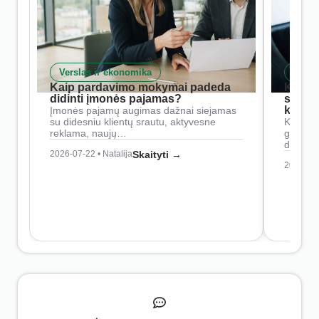
Verslas ir ekonomika
Skait
Kaip pardavimo mokymai padeda
Kaip 
didinti įmonės pajamas?
siste
konkur
Įmonės pajamų augimas dažnai siejamas
su didesniu klientų srautu, aktyvesne
Konkure
reklama, naujų…
geresnė
didesn
2026-07-22 • Natalija
Skaityti →
2026-07-