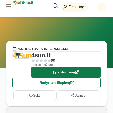
Prisijungti
PARDUOTUVĖS INFORMACIJA
4sun.lt
(0)
Profilio peržiūros: 19
Į parduotuvę
Rašyti atsiliepimą
Sekti
Dalintis