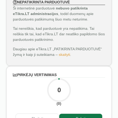
NEPATIKRINTA PARDUOTUVĖ
Ši internetinė parduotuvė
nebuvo patikrinta
eTikra.LT administracijos
, todėl duomenų apie
parduotuvės patikimumą šiuo metu neturime.
Tai nereiškia, kad parduotuvė yra nepatikima. Tai
reiškia tik tai, kad eTikra.LT dar neatliko papildomo šios
parduotuvės patikrinimo.
Daugiau apie eTikra.LT „PATIKRINTA PARDUOTUVĖ“
žymą ir kaip ji suteikiama –
skaityti
.
PIRKĖJŲ VERTINIMAS
0
(0)