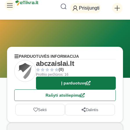
Prisijungti
PARDUOTUVĖS INFORMACIJA
abczaislai.lt
(0)
Profilio peržiūros: 16
Į parduotuvę
Rašyti atsiliepimą
Sekti
Dalintis