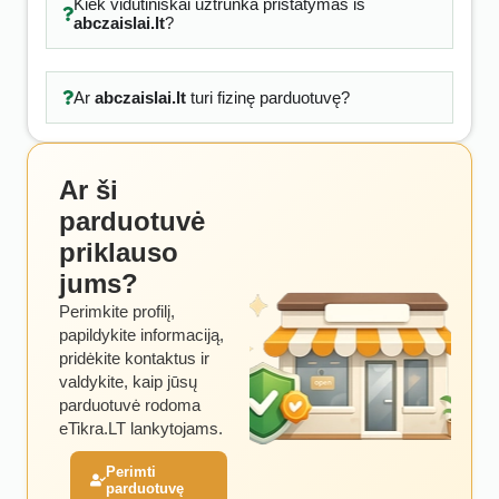
Kiek vidutiniškai užtrunka pristatymas iš
abczaislai.lt
?
Ar
abczaislai.lt
turi fizinę parduotuvę?
Ar ši
parduotuvė
priklauso
jums?
Perimkite profilį,
papildykite informaciją,
pridėkite kontaktus ir
valdykite, kaip jūsų
parduotuvė rodoma
eTikra.LT lankytojams.
Perimti
parduotuvę