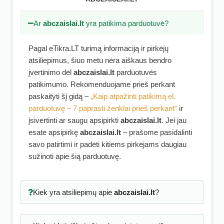
Ar
abczaislai.lt
yra patikima parduotuvė?
Pagal eTikra.LT turimą informaciją ir pirkėjų
atsiliepimus, šiuo metu nėra aiškaus bendro
įvertinimo dėl
abczaislai.lt
parduotuvės
patikimumo. Rekomenduojame prieš perkant
paskaityti šį gidą –
„Kaip atpažinti patikimą el.
parduotuvę – 7 paprasti ženklai prieš perkant“
ir
įsivertinti ar saugu apsipirkti
abczaislai.lt
. Jei jau
esate apsipirkę
abczaislai.lt
– prašome pasidalinti
savo patirtimi ir padėti kitiems pirkėjams daugiau
sužinoti apie šią parduotuvę.
Kiek yra atsiliepimų apie
abczaislai.lt
?