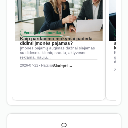
Verslas ir ekonomika
Skait
Kaip pardavimo mokymai padeda
Kaip 
didinti įmonės pajamas?
siste
konkur
Įmonės pajamų augimas dažnai siejamas
su didesniu klientų srautu, aktyvesne
Konkure
reklama, naujų…
geresnė
didesn
2026-07-22 • Natalija
Skaityti →
2026-07-