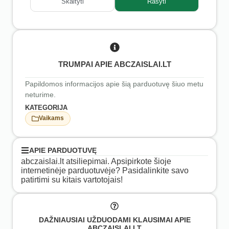
Skaityti
Rašyti
TRUMPAI APIE ABCZAISLAI.LT
Papildomos informacijos apie šią parduotuvę šiuo metu
neturime.
KATEGORIJA
Vaikams
APIE PARDUOTUVĘ
abczaislai.lt atsiliepimai. Apsipirkote šioje
internetinėje parduotuvėje? Pasidalinkite savo
patirtimi su kitais vartotojais!
DAŽNIAUSIAI UŽDUODAMI KLAUSIMAI APIE
ABCZAISLAI.LT