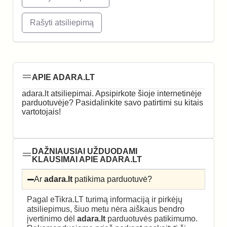
Rašyti atsiliepimą
APIE ADARA.LT
adara.lt atsiliepimai. Apsipirkote šioje internetinėje
parduotuvėje? Pasidalinkite savo patirtimi su kitais
vartotojais!
DAŽNIAUSIAI UŽDUODAMI
KLAUSIMAI APIE ADARA.LT
Ar
adara.lt
patikima parduotuvė?
Pagal eTikra.LT turimą informaciją ir pirkėjų
atsiliepimus, šiuo metu nėra aiškaus bendro
įvertinimo dėl
adara.lt
parduotuvės patikimumo.