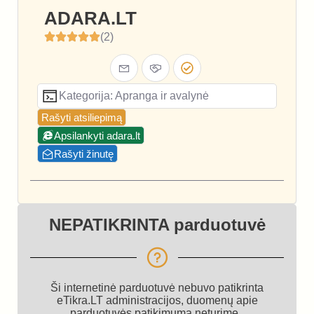
ADARA.LT
(2)
Kategorija: Apranga ir avalynė
Rašyti atsiliepimą
Apsilankyti adara.lt
Rašyti žinutę
NEPATIKRINTA parduotuvė
Ši internetinė parduotuvė nebuvo patikrinta
eTikra.LT administracijos, duomenų apie
parduotuvės patikimumą neturime.