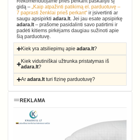
Rekomenduojame prieš perkant paskaityti šį
gidą –
„Kaip atpažinti patikimą el. parduotuvę –
7 paprasti ženklai prieš perkant“
ir įsivertinti ar
saugu apsipirkti
adara.lt
. Jei jau esate apsipirkę
adara.lt
– prašome pasidalinti savo patirtimi ir
padėti kitiems pirkėjams daugiau sužinoti apie
šią parduotuvę.
Kiek yra atsiliepimų apie
adara.lt
?
Kiek vidutiniškai užtrunka pristatymas iš
adara.lt
?
Ar
adara.lt
turi fizinę parduotuvę?
REKLAMA