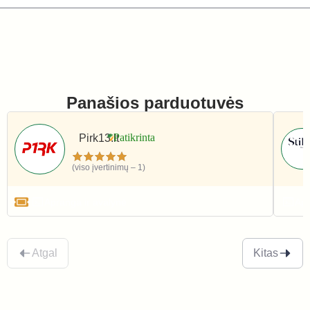
Panašios parduotuvės
Pirk13.lt
(viso įvertinimų – 1)
Apranga ir avalynė
Apr
Atgal
Kitas