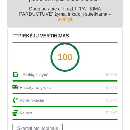
Daugiau apie eTikra.LT “PATIKIMA
PARDUOTUVĖ” žymą, ir kaip ji suteikiama –
skaityti
.
PIRKĖJŲ VERTINIMAS
100
Prekių kokybė
5,0 / 5
Pristatymo greitis
5,0 / 5
Komunikacija
5,0 / 5
Kainos
5,0 / 5
Skaityti atsiliepimus