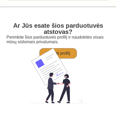
Ar Jūs esate šios parduotuvės
atstovas?
Perimkite šios parduotuvės profilį ir naudokitės visais
mūsų siūlomais privalumais.
Perimti profilį