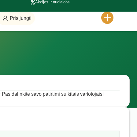
Akcijos ir nuolaidos
Prisijungti
Pasidalinkite savo patirtimi su kitais vartotojais!