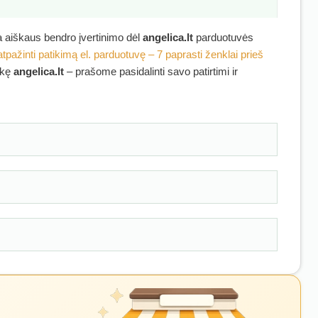
ra aiškaus bendro įvertinimo dėl
angelica.lt
parduotuvės
atpažinti patikimą el. parduotuvę – 7 paprasti ženklai prieš
irkę
angelica.lt
– prašome pasidalinti savo patirtimi ir