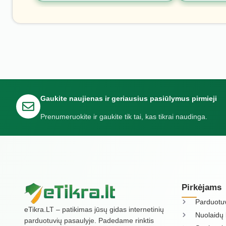
Gaukite naujienas ir geriausius pasiūlymus pirmieji
Prenumeruokite ir gaukite tik tai, kas tikrai naudinga.
Pirkėjams
Parduotu
eTikra.LT – patikimas jūsų gidas internetinių
Nuolaidų 
parduotuvių pasaulyje. Padedame rinktis