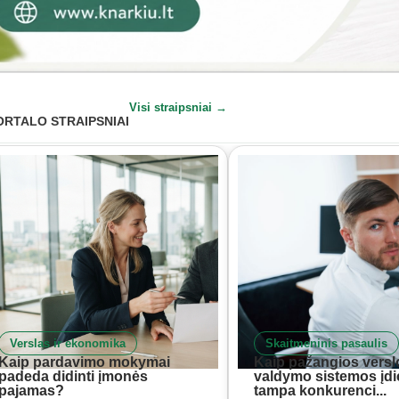
Visi straipsniai →
ORTALO STRAIPSNIAI
Verslas ir ekonomika
Skaitmeninis pasaulis
Kaip pardavimo mokymai
Kaip pažangios versl
padeda didinti įmonės
valdymo sistemos įd
pajamas?
tampa konkurenci...