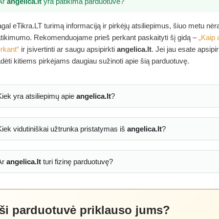
Ar
angelica.lt
yra patikima parduotuvė?
gal eTikra.LT turimą informaciją ir pirkėjų atsiliepimus, šiuo metu nė
tikimumo. Rekomenduojame prieš perkant paskaityti šį gidą –
„Kaip 
rkant“
ir įsivertinti ar saugu apsipirkti
angelica.lt
. Jei jau esate apsip
dėti kitiems pirkėjams daugiau sužinoti apie šią parduotuvę.
Kiek yra atsiliepimų apie
angelica.lt
?
Kiek vidutiniškai užtrunka pristatymas iš
angelica.lt
?
Ar
angelica.lt
turi fizinę parduotuvę?
 ši parduotuvė priklauso jums?