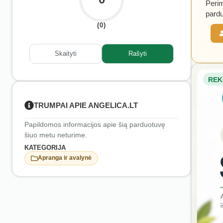
Perim
pardu
(0)
Skaityti
Rašyti
REK
TRUMPAI APIE ANGELICA.LT
Papildomos informacijos apie šią parduotuvę
šiuo metu neturime.
KATEGORIJA
Apranga ir avalynė