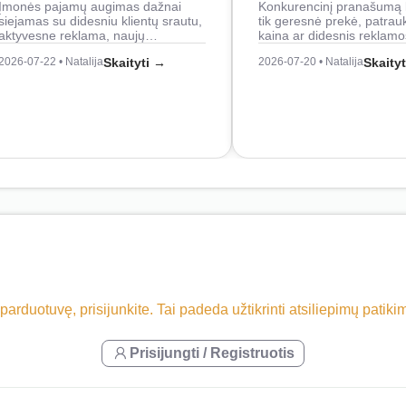
Įmonės pajamų augimas dažnai
Konkurencinį pranašumą 
siejamas su didesniu klientų srautu,
tik geresnė prekė, patrau
aktyvesne reklama, naujų…
kaina ar didesnis reklam
2026-07-22 • Natalija
Skaityti →
2026-07-20 • Natalija
Skaity
 parduotuvę, prisijunkite. Tai padeda užtikrinti atsiliepimų patik
Prisijungti / Registruotis