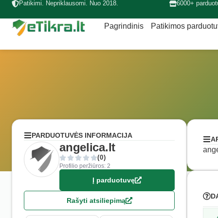
Patikimi. Nepriklausomi. Nuo 2018.
6000+ parduot
Pagrindinis
Patikimos parduot
PARDUOTUVĖS INFORMACIJA
A
angelica.lt
ange
(0)
Profilio peržiūros: 2
Į parduotuvę
D
Rašyti atsiliepimą