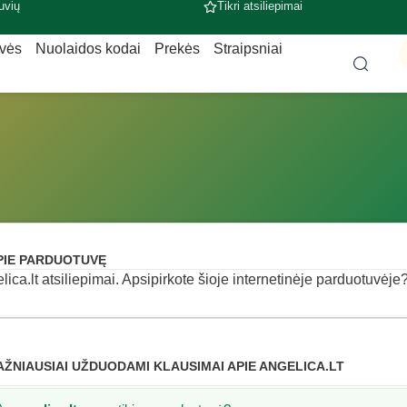
uvių
Tikri atsiliepimai
uvės
Nuolaidos kodai
Prekės
Straipsniai
PIE PARDUOTUVĘ
lica.lt atsiliepimai. Apsipirkote šioje internetinėje parduotuvėje? 
AŽNIAUSIAI UŽDUODAMI KLAUSIMAI APIE ANGELICA.LT