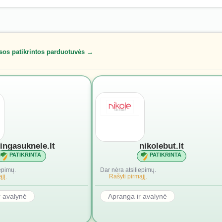
sos patikrintos parduotuvės →
lingasuknele.lt
nikolebut.lt
PATIKRINTA
PATIKRINTA
epimų.
Dar nėra atsiliepimų.
jį.
Rašyti pirmąjį.
r avalynė
Apranga ir avalynė