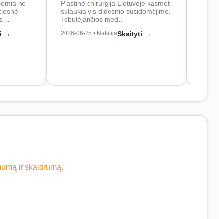
lemia ne
Plastinė chirurgija Lietuvoje kasmet
naudo
klesnė
sulaukia vis didesnio susidomėjimo.
Juos
os…
Tobulėjančios med…
2026-0
ti →
2026-06-25 • Natalija
Skaityti →
imumą ir skaidrumą.