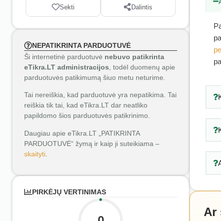
Sekti
Dalintis
Pa
pa
NEPATIKRINTA PARDUOTUVĖ
pe
Ši internetinė parduotuvė
nebuvo patikrinta
pa
eTikra.LT administracijos
, todėl duomenų apie
parduotuvės patikimumą šiuo metu neturime.
Tai nereiškia, kad parduotuvė yra nepatikima. Tai
reiškia tik tai, kad eTikra.LT dar neatliko
papildomo šios parduotuvės patikrinimo.
Daugiau apie eTikra.LT „PATIKRINTA
PARDUOTUVĖ“ žymą ir kaip ji suteikiama –
skaityti
.
PIRKĖJŲ VERTINIMAS
Ar
0