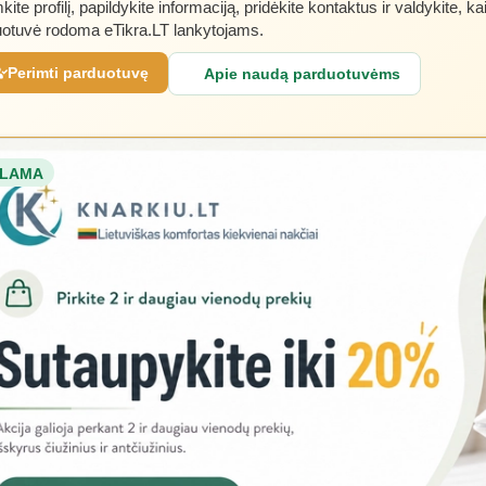
kite profilį, papildykite informaciją, pridėkite kontaktus ir valdykite, ka
otuvė rodoma eTikra.LT lankytojams.
Perimti parduotuvę
Apie naudą parduotuvėms
LAMA