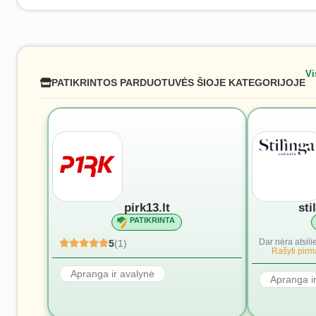
Vi
PATIKRINTOS PARDUOTUVĖS ŠIOJE KATEGORIJOJE
pirk13.lt
sti
PATIKRINTA
Dar nėra atsili
5
(1)
Rašyti pirmą
Apranga ir avalynė
Apranga i