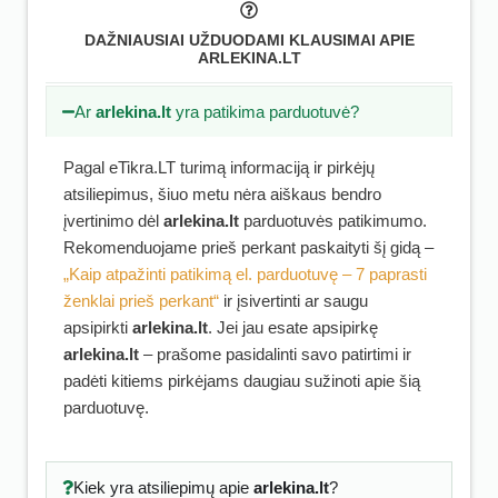
DAŽNIAUSIAI UŽDUODAMI KLAUSIMAI APIE
ARLEKINA.LT
Ar
arlekina.lt
yra patikima parduotuvė?
Pagal eTikra.LT turimą informaciją ir pirkėjų
atsiliepimus, šiuo metu nėra aiškaus bendro
įvertinimo dėl
arlekina.lt
parduotuvės patikimumo.
Rekomenduojame prieš perkant paskaityti šį gidą –
„Kaip atpažinti patikimą el. parduotuvę – 7 paprasti
ženklai prieš perkant“
ir įsivertinti ar saugu
apsipirkti
arlekina.lt
. Jei jau esate apsipirkę
arlekina.lt
– prašome pasidalinti savo patirtimi ir
padėti kitiems pirkėjams daugiau sužinoti apie šią
parduotuvę.
Kiek yra atsiliepimų apie
arlekina.lt
?