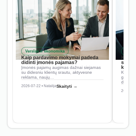
Verslas ir ekonomika
Skait
Kaip pardavimo mokymai padeda
Kaip 
didinti įmonės pajamas?
siste
konkur
Įmonės pajamų augimas dažnai siejamas
su didesniu klientų srautu, aktyvesne
Konkure
reklama, naujų…
geresnė
didesn
2026-07-22 • Natalija
Skaityti →
2026-07-