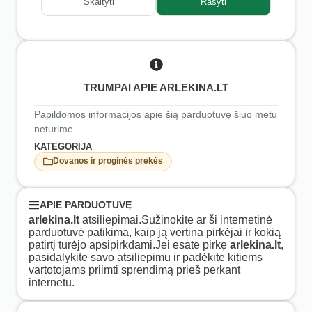
Skaityti
Rašyti
TRUMPAI APIE ARLEKINA.LT
Papildomos informacijos apie šią parduotuvę šiuo metu
neturime.
KATEGORIJA
Dovanos ir proginės prekės
APIE PARDUOTUVĘ
arlekina.lt
atsiliepimai.Sužinokite ar ši internetinė
parduotuvė patikima, kaip ją vertina pirkėjai ir kokią
patirtį turėjo apsipirkdami.Jei esate pirkę
arlekina.lt
,
pasidalykite savo atsiliepimu ir padėkite kitiems
vartotojams priimti sprendimą prieš perkant
internetu.