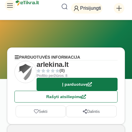
Prisijungti
PARDUOTUVĖS INFORMACIJA
arlekina.lt
(0)
Profilio peržiūros: 8
Į parduotuvę
Rašyti atsiliepimą
Sekti
Dalintis