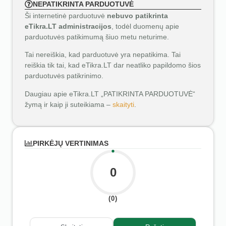
NEPATIKRINTA PARDUOTUVĖ
Ši internetinė parduotuvė
nebuvo patikrinta
eTikra.LT administracijos
, todėl duomenų apie
parduotuvės patikimumą šiuo metu neturime.
Tai nereiškia, kad parduotuvė yra nepatikima. Tai
reiškia tik tai, kad eTikra.LT dar neatliko papildomo šios
parduotuvės patikrinimo.
Daugiau apie eTikra.LT „PATIKRINTA PARDUOTUVĖ“
žymą ir kaip ji suteikiama –
skaityti
.
PIRKĖJŲ VERTINIMAS
0
(0)