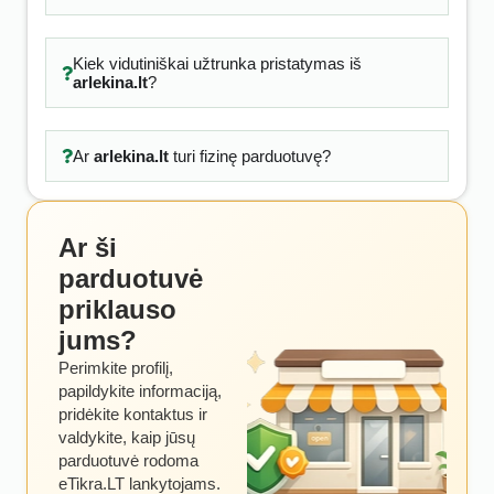
Kiek vidutiniškai užtrunka pristatymas iš
arlekina.lt
?
Ar
arlekina.lt
turi fizinę parduotuvę?
Ar ši
parduotuvė
priklauso
jums?
Perimkite profilį,
papildykite informaciją,
pridėkite kontaktus ir
valdykite, kaip jūsų
parduotuvė rodoma
eTikra.LT lankytojams.