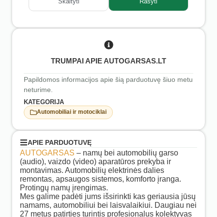
Skaityti
Rašyti
TRUMPAI APIE AUTOGARSAS.LT
Papildomos informacijos apie šią parduotuvę šiuo metu
neturime.
KATEGORIJA
Automobiliai ir motociklai
APIE PARDUOTUVĘ
AUTOGARSAS
– namų bei automobilių garso
(audio), vaizdo (video) aparatūros prekyba ir
montavimas. Automobilių elektrinės dalies
remontas, apsaugos sistemos, komforto įranga.
Protingų namų įrengimas.
Mes galime padėti jums išsirinkti kas geriausia jūsų
namams, automobiliui bei laisvalaikiui. Daugiau nei
27 metus patirties turintis profesionalus kolektyvas