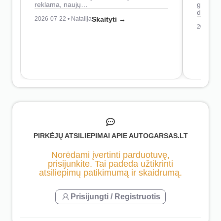
reklama, naujų…
geresnė
didesn
2026-07-22 • Natalija
Skaityti →
2026-07-
PIRKĖJŲ ATSILIEPIMAI APIE AUTOGARSAS.LT
Norėdami įvertinti parduotuvę,
prisijunkite. Tai padeda užtikrinti
atsiliepimų patikimumą ir skaidrumą.
Prisijungti / Registruotis