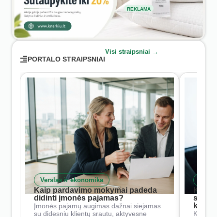
REKLAMA
Visi straipsniai →
PORTALO STRAIPSNIAI
Verslas ir ekonomika
Skait
Kaip pardavimo mokymai padeda
Kaip 
didinti įmonės pajamas?
siste
konkur
Įmonės pajamų augimas dažnai siejamas
su didesniu klientų srautu, aktyvesne
Konkure