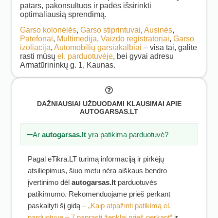
patars, pakonsultuos ir padės išsirinkti
optimaliausią sprendimą.
Garso kolonėlės
,
Garso stiprintuvai
,
Ausinės
,
Patefonai
,
Multimedija
,
Vaizdo registratoriai
,
Garso
izoliacija
,
Automobilių garsiakalbiai
– visa tai, galite
rasti mūsų
el. parduotuvėje
, bei gyvai adresu
Armatūrininkų g. 1, Kaunas.
DAŽNIAUSIAI UŽDUODAMI KLAUSIMAI APIE
AUTOGARSAS.LT
Ar
autogarsas.lt
yra patikima parduotuvė?
Pagal eTikra.LT turimą informaciją ir pirkėjų
atsiliepimus, šiuo metu nėra aiškaus bendro
įvertinimo dėl
autogarsas.lt
parduotuvės
patikimumo. Rekomenduojame prieš perkant
paskaityti šį gidą –
„Kaip atpažinti patikimą el.
parduotuvę – 7 paprasti ženklai prieš perkant“
ir