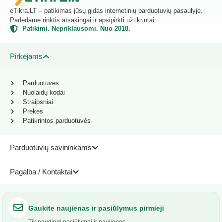
eTikra.LT – patikimas jūsų gidas internetinių parduotuvių pasaulyje.
Padedame rinktis atsakingai ir apsipirkti užtikrintai.
Patikimi. Nepriklausomi. Nuo 2018.
Pirkėjams
Parduotuvės
Nuolaidų kodai
Straipsniai
Prekės
Patikrintos parduotuvės
Parduotuvių savininkams
Pagalba / Kontaktai
Gaukite naujienas ir pasiūlymus pirmieji