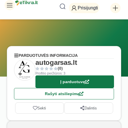
Prisijungti
PARDUOTUVĖS INFORMACIJA
autogarsas.lt
(0)
Profilio peržiūros: 3
Į parduotuvę
Rašyti atsiliepimą
Sekti
Dalintis