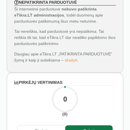
NEPATIKRINTA PARDUOTUVĖ
Ši internetinė parduotuvė
nebuvo patikrinta
eTikra.LT administracijos
, todėl duomenų apie
parduotuvės patikimumą šiuo metu neturime.
Tai nereiškia, kad parduotuvė yra nepatikima. Tai
reiškia tik tai, kad eTikra.LT dar neatliko papildomo šios
parduotuvės patikrinimo.
Daugiau apie eTikra.LT „PATIKRINTA PARDUOTUVĖ“
žymą ir kaip ji suteikiama –
skaityti
.
PIRKĖJŲ VERTINIMAS
0
(0)