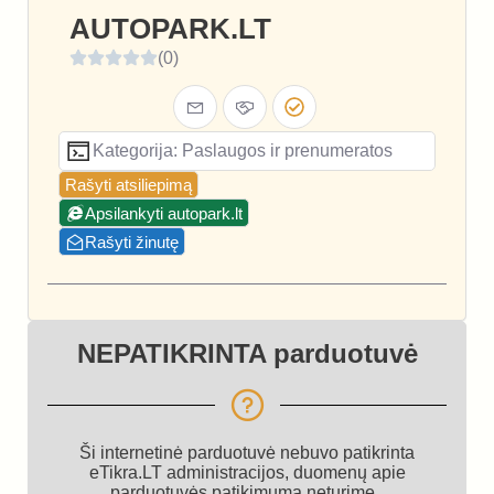
AUTOPARK.LT
(0)
Kategorija: Paslaugos ir prenumeratos
Rašyti atsiliepimą
Apsilankyti autopark.lt
Rašyti žinutę
NEPATIKRINTA parduotuvė
Ši internetinė parduotuvė nebuvo patikrinta
eTikra.LT administracijos, duomenų apie
parduotuvės patikimumą neturime.