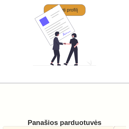
Perimti profilį
Panašios parduotuvės