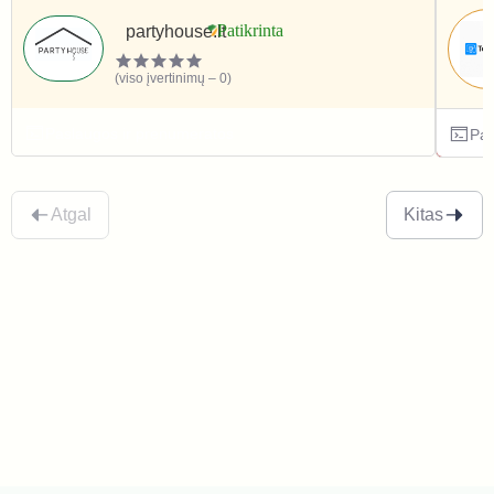
partyhouse.lt
(viso įvertinimų – 0)
Paslaugos ir prenumeratos
Pas
Atgal
Kitas