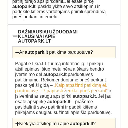
patirtį turėjo apsipirkdami.Jei esate pirkę
autopark.lt
, pasidalykite savo atsiliepimu ir
padėkite kitiems vartotojams priimti sprendimą
prieš perkant internetu.
DAŽNIAUSIAI UŽDUODAMI
KLAUSIMAI APIE
AUTOPARK.LT
Ar
autopark.lt
patikima parduotuvė?
Pagal eTikra.LT turimą informaciją ir pirkėjų
atsiliepimus, šiuo metu nėra aiškaus bendro
įvertinimo dėl
autopark.lt
parduotuvės
patikimumo. Rekomenduojame prieš perkant
paskaityti šį gidą –
„Kaip atpažinti patikimą el.
parduotuvę – 7 paprasti ženklai prieš perkant“
ir
įsivertinti ar saugu apsipirkti
autopark.lt
. Jei jau
esate apsipirkę
autopark.lt
– prašome
pasidalinti savo patirtimi ir padėti kitiems
pirkėjams daugiau sužinoti apie šią parduotuvę.
Kiek yra atsiliepimų apie
autopark.lt
?