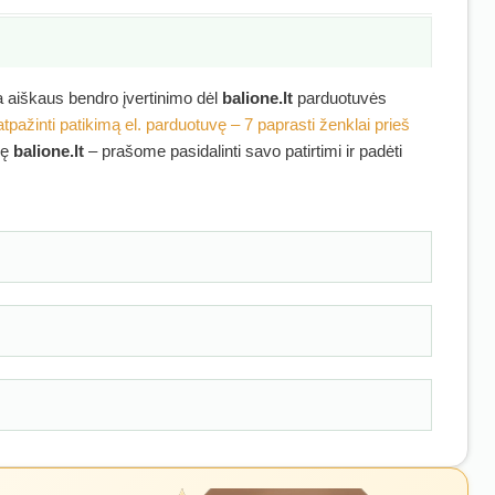
ra aiškaus bendro įvertinimo dėl
balione.lt
parduotuvės
atpažinti patikimą el. parduotuvę – 7 paprasti ženklai prieš
kę
balione.lt
– prašome pasidalinti savo patirtimi ir padėti