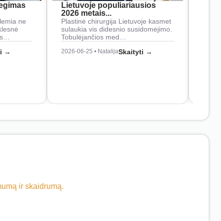
iegimas
Lietuvoje populiariausios
rank
2026 metais...
Rankš
lemia ne
Plastinė chirurgija Lietuvoje kasmet
naudo
klesnė
sulaukia vis didesnio susidomėjimo.
Juos
os…
Tobulėjančios med…
2026-0
ti →
2026-06-25 • Natalija
Skaityti →
imumą ir skaidrumą.