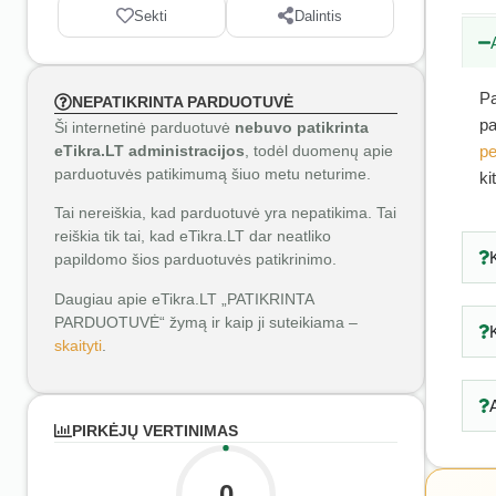
Sekti
Dalintis
Pa
NEPATIKRINTA PARDUOTUVĖ
pa
Ši internetinė parduotuvė
nebuvo patikrinta
eTikra.LT administracijos
, todėl duomenų apie
pe
parduotuvės patikimumą šiuo metu neturime.
ki
Tai nereiškia, kad parduotuvė yra nepatikima. Tai
reiškia tik tai, kad eTikra.LT dar neatliko
papildomo šios parduotuvės patikrinimo.
Daugiau apie eTikra.LT „PATIKRINTA
PARDUOTUVĖ“ žymą ir kaip ji suteikiama –
skaityti
.
PIRKĖJŲ VERTINIMAS
0