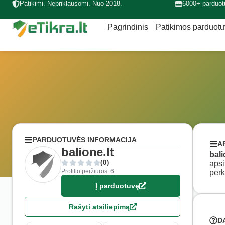
Patikimi. Nepriklausomi. Nuo 2018.
6000+ parduot
Pagrindinis
Patikimos parduot
PARDUOTUVĖS INFORMACIJA
A
balione.lt
bali
(0)
apsi
Profilio peržiūros: 6
perk
Į parduotuvę
Rašyti atsiliepimą
D