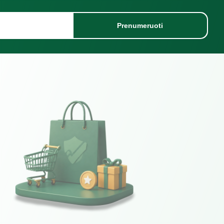
Prenumeruoti