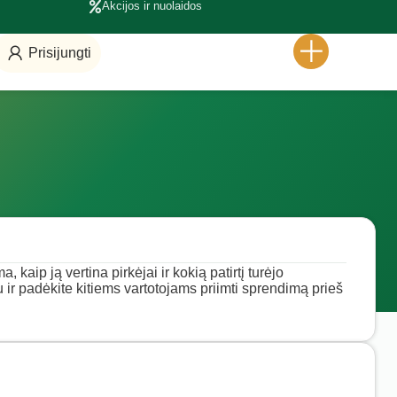
Akcijos ir nuolaidos
Prisijungti
 kaip ją vertina pirkėjai ir kokią patirtį turėjo
u ir padėkite kitiems vartotojams priimti sprendimą prieš