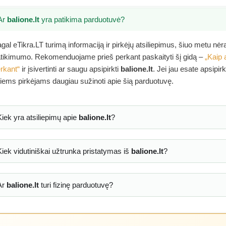
Ar
balione.lt
yra patikima parduotuvė?
gal eTikra.LT turimą informaciją ir pirkėjų atsiliepimus, šiuo metu nė
tikimumo. Rekomenduojame prieš perkant paskaityti šį gidą –
„Kaip 
rkant“
ir įsivertinti ar saugu apsipirkti
balione.lt
. Jei jau esate apsipir
tiems pirkėjams daugiau sužinoti apie šią parduotuvę.
Kiek yra atsiliepimų apie
balione.lt
?
Kiek vidutiniškai užtrunka pristatymas iš
balione.lt
?
Ar
balione.lt
turi fizinę parduotuvę?