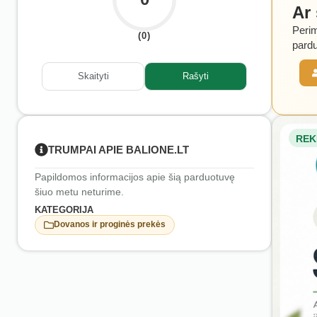
Ar
Perim
(0)
pardu
Skaityti
Rašyti
REK
TRUMPAI APIE BALIONE.LT
Papildomos informacijos apie šią parduotuvę
šiuo metu neturime.
KATEGORIJA
Dovanos ir proginės prekės