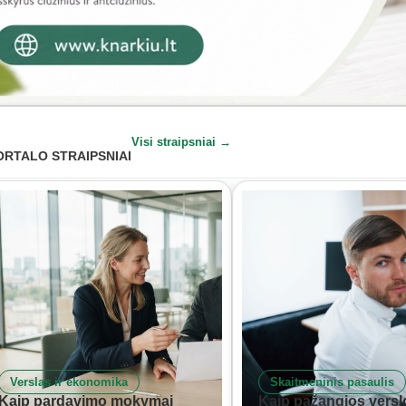
Visi straipsniai →
ORTALO STRAIPSNIAI
Verslas ir ekonomika
Skaitmeninis pasaulis
Kaip pardavimo mokymai
Kaip pažangios versl