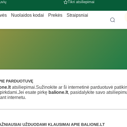
uvių
Tikri atsiliepimai
uvės
Nuolaidos kodai
Prekės
Straipsniai
PIE PARDUOTUVĘ
one.lt
atsiliepimai.Sužinokite ar ši internetinė parduotuvė patikima,
pirkdami.Jei esate pirkę
balione.lt
, pasidalykite savo atsiliepim
ant internetu.
AŽNIAUSIAI UŽDUODAMI KLAUSIMAI APIE BALIONE.LT