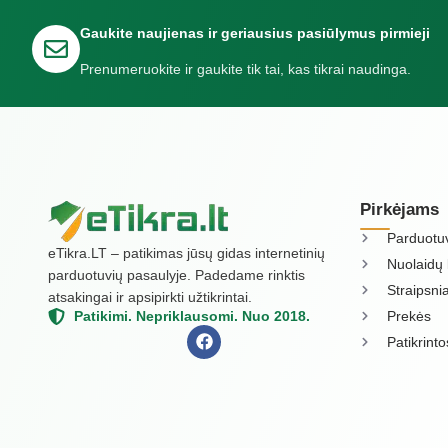
Gaukite naujienas ir geriausius pasiūlymus pirmieji
Prenumeruokite ir gaukite tik tai, kas tikrai naudinga.
Pirkėjams
Parduotu
eTikra.LT – patikimas jūsų gidas internetinių
Nuolaidų 
parduotuvių pasaulyje. Padedame rinktis
Straipsnia
atsakingai ir apsipirkti užtikrintai.
Prekės
Patikimi. Nepriklausomi. Nuo 2018.
Patikrint