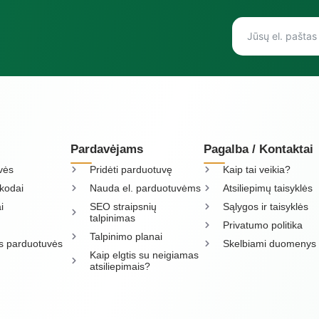
Pardavėjams
Pagalba / Kontaktai
vės
Pridėti parduotuvę
Kaip tai veikia?
kodai
Nauda el. parduotuvėms
Atsiliepimų taisyklės
i
SEO straipsnių
Sąlygos ir taisyklės
talpinimas
Privatumo politika
Talpinimo planai
os parduotuvės
Skelbiami duomenys
Kaip elgtis su neigiamas
atsiliepimais?