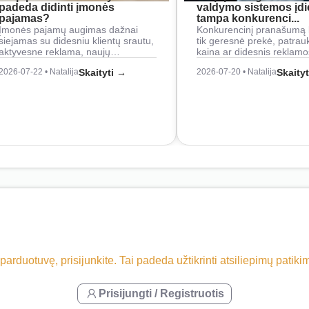
padeda didinti įmonės
valdymo sistemos įd
pajamas?
tampa konkurenci...
Įmonės pajamų augimas dažnai
Konkurencinį pranašumą 
siejamas su didesniu klientų srautu,
tik geresnė prekė, patrau
aktyvesne reklama, naujų…
kaina ar didesnis reklam
2026-07-22 • Natalija
Skaityti →
2026-07-20 • Natalija
Skaity
 parduotuvę, prisijunkite. Tai padeda užtikrinti atsiliepimų patik
Prisijungti / Registruotis