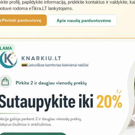
kite profilį, papildykite informaciją, pridėkite kontaktus ir valdykite, ka
otuvė rodoma eTikra.LT lankytojams.
Perimti parduotuvę
Apie naudą parduotuvėms
LAMA