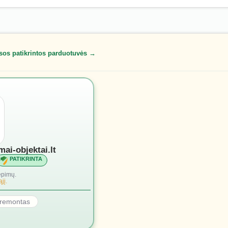
sos patikrintos parduotuvės →
mai-objektai.lt
PATIKRINTA
epimų.
jį.
r remontas