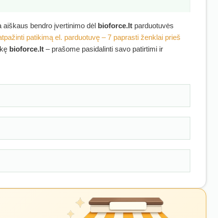
ra aiškaus bendro įvertinimo dėl
bioforce.lt
parduotuvės
atpažinti patikimą el. parduotuvę – 7 paprasti ženklai prieš
irkę
bioforce.lt
– prašome pasidalinti savo patirtimi ir