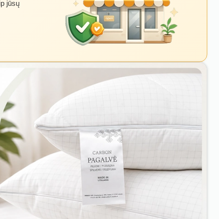
ip jūsų