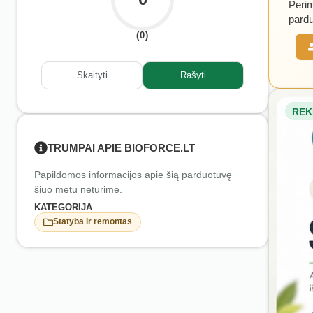
Perim
pardu
(0)
Skaityti
Rašyti
REK
TRUMPAI APIE BIOFORCE.LT
Papildomos informacijos apie šią parduotuvę
šiuo metu neturime.
KATEGORIJA
Statyba ir remontas