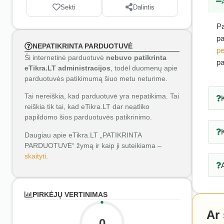
Sekti
Dalintis
Pa
pa
NEPATIKRINTA PARDUOTUVĖ
pe
Ši internetinė parduotuvė
nebuvo patikrinta
pa
eTikra.LT administracijos
, todėl duomenų apie
parduotuvės patikimumą šiuo metu neturime.
Tai nereiškia, kad parduotuvė yra nepatikima. Tai
reiškia tik tai, kad eTikra.LT dar neatliko
papildomo šios parduotuvės patikrinimo.
Daugiau apie eTikra.LT „PATIKRINTA
PARDUOTUVĖ“ žymą ir kaip ji suteikiama –
skaityti
.
PIRKĖJŲ VERTINIMAS
Ar
0