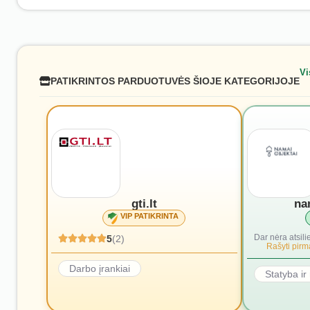
Vi
PATIKRINTOS PARDUOTUVĖS ŠIOJE KATEGORIJOJE
gti.lt
na
VIP PATIKRINTA
Dar nėra atsili
5
(2)
Rašyti pirmą
Darbo įrankiai
Statyba i