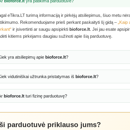
Ar
bioforce.lt
yra patikima parduotuvė?
gal eTikra.LT turimą informaciją ir pirkėjų atsiliepimus, šiuo metu nė
tikimumo. Rekomenduojame prieš perkant paskaityti šį gidą –
„Kaip 
rkant“
ir įsivertinti ar saugu apsipirkti
bioforce.lt
. Jei jau esate apsip
dėti kitiems pirkėjams daugiau sužinoti apie šią parduotuvę.
Kiek yra atsiliepimų apie
bioforce.lt
?
Kiek vidutiniškai užtrunka pristatymas iš
bioforce.lt
?
Ar
bioforce.lt
turi fizinę parduotuvę?
 ši parduotuvė priklauso jums?