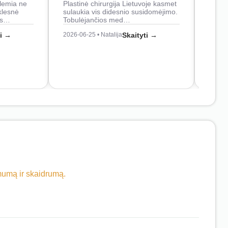
lemia ne
Plastinė chirurgija Lietuvoje kasmet
naudo
klesnė
sulaukia vis didesnio susidomėjimo.
Juos
os…
Tobulėjančios med…
2026-0
ti →
2026-06-25 • Natalija
Skaityti →
imumą ir skaidrumą.