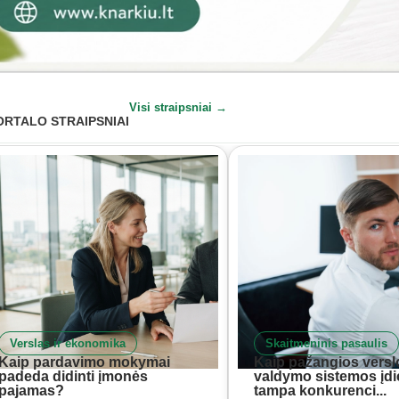
Visi straipsniai →
ORTALO STRAIPSNIAI
Verslas ir ekonomika
Skaitmeninis pasaulis
Kaip pardavimo mokymai
Kaip pažangios versl
padeda didinti įmonės
valdymo sistemos įd
pajamas?
tampa konkurenci...