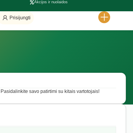
Akcijos ir nuolaidos
Prisijungti
Pasidalinkite savo patirtimi su kitais vartotojais!