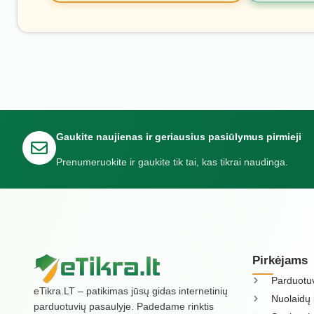
Gaukite naujienas ir geriausius pasiūlymus pirmieji
Prenumeruokite ir gaukite tik tai, kas tikrai naudinga.
Pirkėjams
Parduotu
eTikra.LT – patikimas jūsų gidas internetinių
Nuolaidų 
parduotuvių pasaulyje. Padedame rinktis