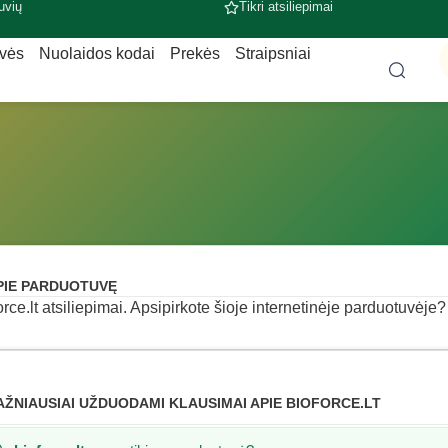
uvių
Tikri atsiliepimai
uvės
Nuolaidos kodai
Prekės
Straipsniai
PIE PARDUOTUVĘ
orce.lt atsiliepimai. Apsipirkote šioje internetinėje parduotuvėje? 
AŽNIAUSIAI UŽDUODAMI KLAUSIMAI APIE BIOFORCE.LT