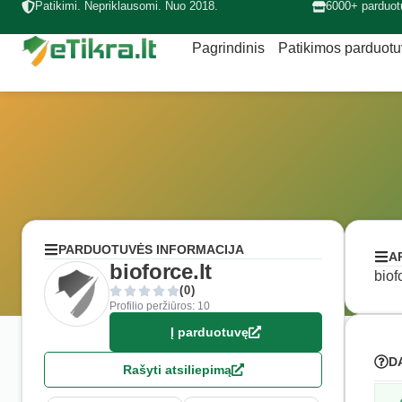
Patikimi. Nepriklausomi. Nuo 2018.
6000+ parduot
Pagrindinis
Patikimos parduot
PARDUOTUVĖS INFORMACIJA
A
bioforce.lt
biof
(0)
Profilio peržiūros: 10
Į parduotuvę
D
Rašyti atsiliepimą