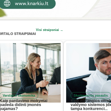
Visi straipsniai →
ORTALO STRAIPSNIAI
Verslas ir ekonomika
Skaitmeninis pasaulis
Kaip pardavimo mokymai
Kaip pažangios versl
padeda didinti įmonės
valdymo sistemos įd
pajamas?
tampa konkurenci...