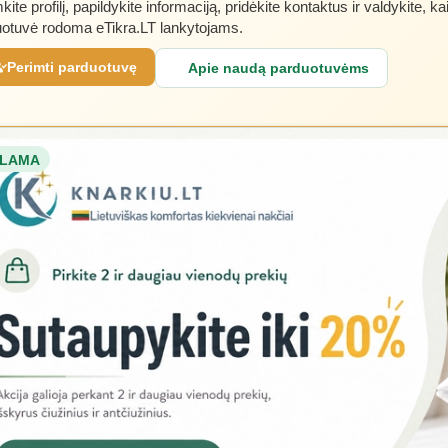
kite profilį, papildykite informaciją, pridėkite kontaktus ir valdykite, ka
otuvė rodoma eTikra.LT lankytojams.
Perimti parduotuvę
Apie naudą parduotuvėms
LAMA