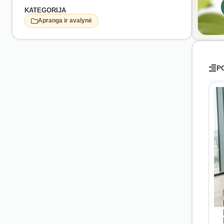
KATEGORIJA
Apranga ir avalynė
P