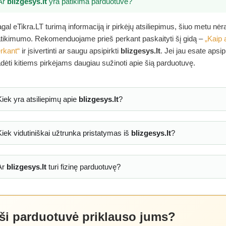
Ar
blizgesys.lt
yra patikima parduotuvė?
gal eTikra.LT turimą informaciją ir pirkėjų atsiliepimus, šiuo metu nė
tikimumo. Rekomenduojame prieš perkant paskaityti šį gidą –
„Kaip 
rkant“
ir įsivertinti ar saugu apsipirkti
blizgesys.lt
. Jei jau esate apsi
dėti kitiems pirkėjams daugiau sužinoti apie šią parduotuvę.
Kiek yra atsiliepimų apie
blizgesys.lt
?
Kiek vidutiniškai užtrunka pristatymas iš
blizgesys.lt
?
Ar
blizgesys.lt
turi fizinę parduotuvę?
 ši parduotuvė priklauso jums?