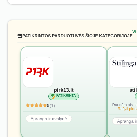
Vi
PATIKRINTOS PARDUOTUVĖS ŠIOJE KATEGORIJOJE
pirk13.lt
sti
PATIKRINTA
Dar nėra atsili
5
(1)
Rašyti pirmą
Apranga ir avalynė
Apranga i