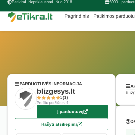
Patikimi. Nepriklausomi. Nuo 2018.
6000+ parduot
Pagrindinis
Patikimos parduot
PARDUOTUVĖS INFORMACIJA
A
blizgesys.lt
bliz
5(1)
Profilio peržiūros: 4
Į parduotuvę
D
Rašyti atsiliepimą