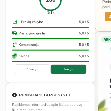
Perim
pardu
5(1)
Prekių kokybė
5,0 / 5
Pristatymo greitis
5,0 / 5
REK
Komunikacija
5,0 / 5
Kainos
5,0 / 5
Skaityti
Rašyti
TRUMPAI APIE BLIZGESYS.LT
Papildomos informacijos apie šią parduotuvę
šiuo metu neturime.