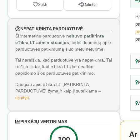
Sekti
Dalintis
Pa
pa
NEPATIKRINTA PARDUOTUVĖ
pe
Ši internetinė parduotuvė
nebuvo patikrinta
pa
eTikra.LT administracijos
, todėl duomenų apie
parduotuvės patikimumą šiuo metu neturime.
Tai nereiškia, kad parduotuvė yra nepatikima. Tai
reiškia tik tai, kad eTikra.LT dar neatliko
papildomo šios parduotuvės patikrinimo.
Daugiau apie eTikra.LT „PATIKRINTA
PARDUOTUVĖ“ žymą ir kaip ji suteikiama –
skaityti
.
PIRKĖJŲ VERTINIMAS
Ar
100