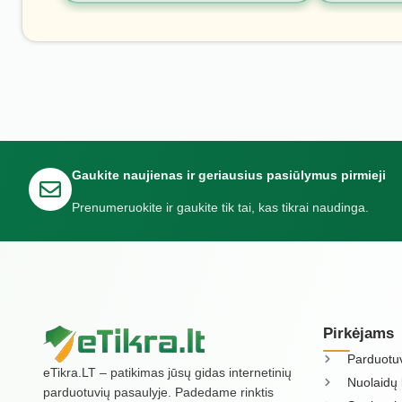
Gaukite naujienas ir geriausius pasiūlymus pirmieji
Prenumeruokite ir gaukite tik tai, kas tikrai naudinga.
Pirkėjams
Parduotu
eTikra.LT – patikimas jūsų gidas internetinių
Nuolaidų 
parduotuvių pasaulyje. Padedame rinktis