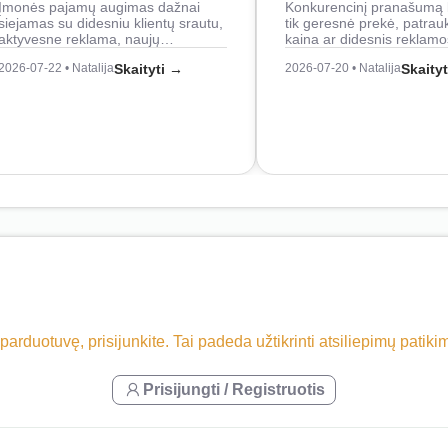
Įmonės pajamų augimas dažnai
Konkurencinį pranašumą 
siejamas su didesniu klientų srautu,
tik geresnė prekė, patrau
aktyvesne reklama, naujų…
kaina ar didesnis reklam
2026-07-22 • Natalija
Skaityti →
2026-07-20 • Natalija
Skaity
 parduotuvę, prisijunkite. Tai padeda užtikrinti atsiliepimų patik
Prisijungti / Registruotis