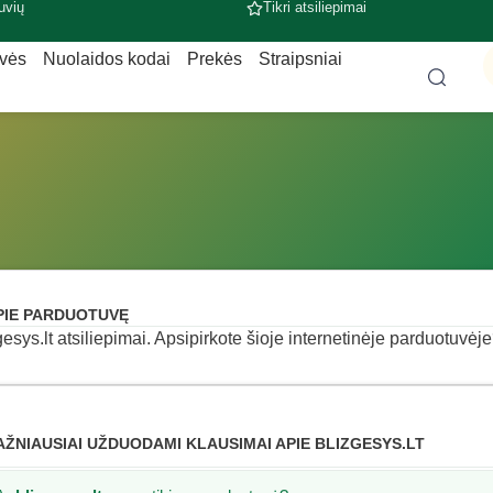
uvių
Tikri atsiliepimai
uvės
Nuolaidos kodai
Prekės
Straipsniai
PIE PARDUOTUVĘ
gesys.lt atsiliepimai. Apsipirkote šioje internetinėje parduotuvėje?
AŽNIAUSIAI UŽDUODAMI KLAUSIMAI APIE BLIZGESYS.LT