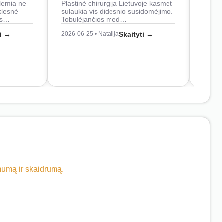
lemia ne
Plastinė chirurgija Lietuvoje kasmet
naudo
klesnė
sulaukia vis didesnio susidomėjimo.
Juos
os…
Tobulėjančios med…
2026-0
ti →
2026-06-25 • Natalija
Skaityti →
imumą ir skaidrumą.