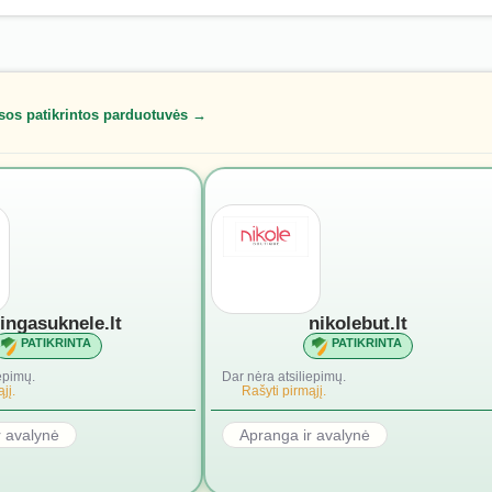
sos patikrintos parduotuvės →
lingasuknele.lt
nikolebut.lt
PATIKRINTA
PATIKRINTA
epimų.
Dar nėra atsiliepimų.
jį.
Rašyti pirmąjį.
r avalynė
Apranga ir avalynė