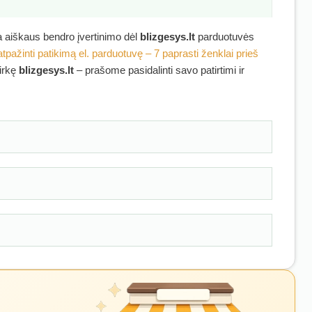
ra aiškaus bendro įvertinimo dėl
blizgesys.lt
parduotuvės
atpažinti patikimą el. parduotuvę – 7 paprasti ženklai prieš
pirkę
blizgesys.lt
– prašome pasidalinti savo patirtimi ir