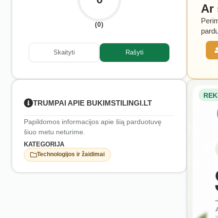
Ar
Perim
(0)
pardu
Skaityti
Rašyti
REK
TRUMPAI APIE BUKIMSTILINGI.LT
Papildomos informacijos apie šią parduotuvę
šiuo metu neturime.
KATEGORIJA
Technologijos ir žaidimai