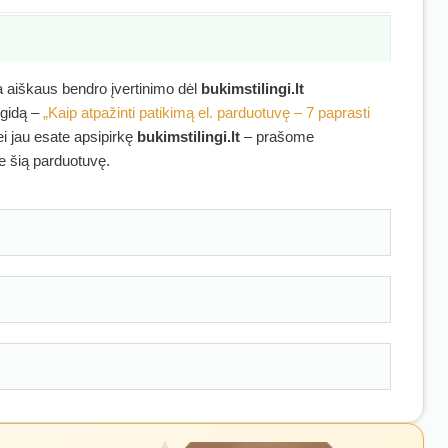
ra aiškaus bendro įvertinimo dėl
bukimstilingi.lt
 gidą –
„Kaip atpažinti patikimą el. parduotuvę – 7 paprasti
ei jau esate apsipirkę
bukimstilingi.lt
– prašome
ie šią parduotuvę.