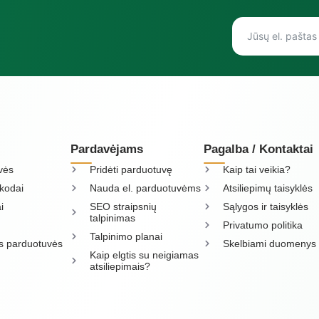
Pardavėjams
Pagalba / Kontaktai
vės
Pridėti parduotuvę
Kaip tai veikia?
kodai
Nauda el. parduotuvėms
Atsiliepimų taisyklės
i
SEO straipsnių
Sąlygos ir taisyklės
talpinimas
Privatumo politika
Talpinimo planai
os parduotuvės
Skelbiami duomenys
Kaip elgtis su neigiamas
atsiliepimais?