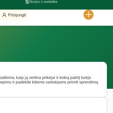
Akcijos ir nuolaidos
Prisijungti
ikima, kaip ją vertina pirkėjai ir kokią patirtį turėjo
liepimu ir padėkite kitiems vartotojams priimti sprendimą