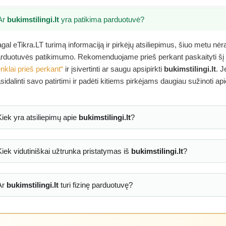
Ar
bukimstilingi.lt
yra patikima parduotuvė?
gal eTikra.LT turimą informaciją ir pirkėjų atsiliepimus, šiuo metu nė
rduotuvės patikimumo. Rekomenduojame prieš perkant paskaityti šį
nklai prieš perkant“
ir įsivertinti ar saugu apsipirkti
bukimstilingi.lt
. J
sidalinti savo patirtimi ir padėti kitiems pirkėjams daugiau sužinoti ap
Kiek yra atsiliepimų apie
bukimstilingi.lt
?
Kiek vidutiniškai užtrunka pristatymas iš
bukimstilingi.lt
?
Ar
bukimstilingi.lt
turi fizinę parduotuvę?