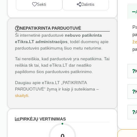
Sekti
Dalintis
Pa
NEPATIKRINTA PARDUOTUVĖ
pa
Ši internetinė parduotuvė
nebuvo patikrinta
eTikra.LT administracijos
, todėl duomenų apie
že
parduotuvės patikimumą šiuo metu neturime.
pa
Tai nereiškia, kad parduotuvė yra nepatikima. Tai
reiškia tik tai, kad eTikra.LT dar neatliko
papildomo šios parduotuvės patikrinimo.
Daugiau apie eTikra.LT „PATIKRINTA
PARDUOTUVĖ“ žymą ir kaip ji suteikiama –
skaityti
.
PIRKĖJŲ VERTINIMAS
0