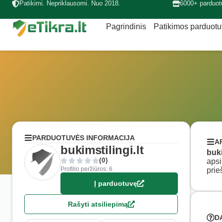
Patikimi. Nepriklausomi. Nuo 2018.
6000+ parduot
Pagrindinis
Patikimos parduot
PARDUOTUVĖS INFORMACIJA
A
bukimstilingi.lt
buki
(0)
apsi
Profilio peržiūros: 6
prie
Į parduotuvę
Rašyti atsiliepimą
D