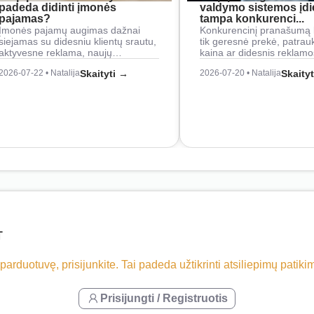
padeda didinti įmonės
valdymo sistemos įd
pajamas?
tampa konkurenci...
Įmonės pajamų augimas dažnai
Konkurencinį pranašumą 
siejamas su didesniu klientų srautu,
tik geresnė prekė, patrau
aktyvesne reklama, naujų…
kaina ar didesnis reklam
2026-07-22 • Natalija
Skaityti →
2026-07-20 • Natalija
Skaity
T
 parduotuvę, prisijunkite. Tai padeda užtikrinti atsiliepimų patik
Prisijungti / Registruotis