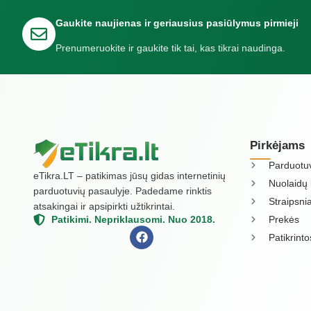
Gaukite naujienas ir geriausius pasiūlymus pirmieji
Prenumeruokite ir gaukite tik tai, kas tikrai naudinga.
Pirkėjams
Parduotu
eTikra.LT – patikimas jūsų gidas internetinių
Nuolaidų 
parduotuvių pasaulyje. Padedame rinktis
Straipsnia
atsakingai ir apsipirkti užtikrintai.
Prekės
Patikimi. Nepriklausomi. Nuo 2018.
Patikrint