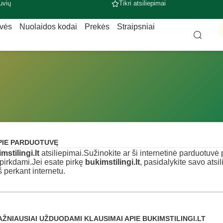
uvių
Tikri atsiliepimai
uvės
Nuolaidos kodai
Prekės
Straipsniai
PIE PARDUOTUVĘ
mstilingi.lt
atsiliepimai.Sužinokite ar ši internetinė parduotuvė pat
pirkdami.Jei esate pirkę
bukimstilingi.lt
, pasidalykite savo atsi
š perkant internetu.
AŽNIAUSIAI UŽDUODAMI KLAUSIMAI APIE BUKIMSTILINGI.LT