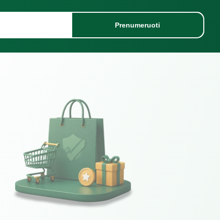
Prenumeruoti