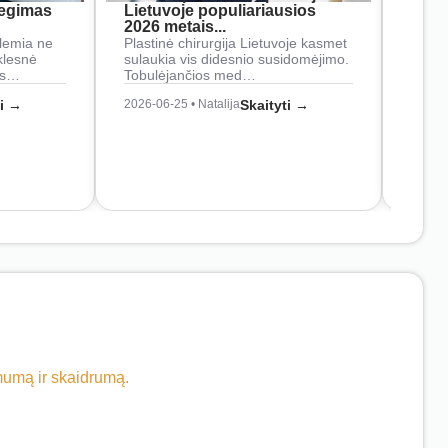
iegimas
Lietuvoje populiariausios
rank
2026 metais...
Rankš
lemia ne
Plastinė chirurgija Lietuvoje kasmet
naudo
klesnė
sulaukia vis didesnio susidomėjimo.
Juos
os…
Tobulėjančios med…
2026-0
ti →
2026-06-25 • Natalija
Skaityti →
imumą ir skaidrumą.