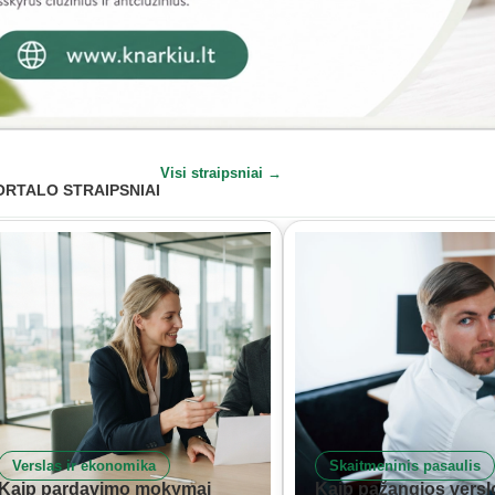
Visi straipsniai →
ORTALO STRAIPSNIAI
Verslas ir ekonomika
Skaitmeninis pasaulis
Kaip pardavimo mokymai
Kaip pažangios versl