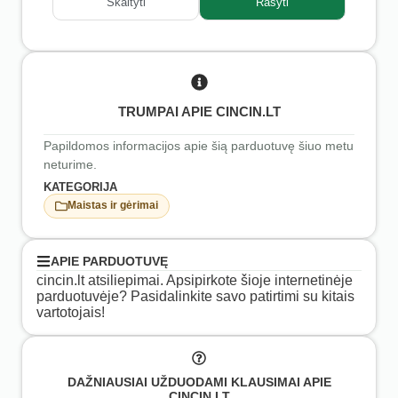
Skaityti
Rašyti
TRUMPAI APIE CINCIN.LT
Papildomos informacijos apie šią parduotuvę šiuo metu
neturime.
KATEGORIJA
Maistas ir gėrimai
APIE PARDUOTUVĘ
cincin.lt atsiliepimai. Apsipirkote šioje internetinėje
parduotuvėje? Pasidalinkite savo patirtimi su kitais
vartotojais!
DAŽNIAUSIAI UŽDUODAMI KLAUSIMAI APIE
CINCIN.LT