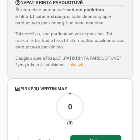
NEPATIKRINTA PARDUOTUVĖ
Ši internetinė parduotuvė
nebuvo patikrinta
eTikra.LT administracijos
, todėl duomenų apie
parduotuvės patikimumą šiuo metu neturime.
Tai nereiškia, kad parduotuvė yra nepatikima. Tai
reiškia tik tai, kad eTikra.LT dar neatliko papildomo šios
parduotuvės patikrinimo.
Daugiau apie eTikra.LT „PATIKRINTA PARDUOTUVĖ“
žymą ir kaip ji suteikiama –
skaityti
.
PIRKĖJŲ VERTINIMAS
0
(0)