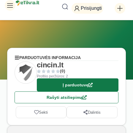
Prisijungti
PARDUOTUVĖS INFORMACIJA
cincin.lt
(0)
Profilio peržiūros: 2
Į parduotuvę
Rašyti atsiliepimą
Sekti
Dalintis