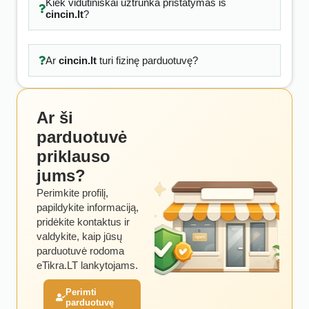
Kiek vidutiniškai užtrunka pristatymas iš
cincin.lt
?
Ar
cincin.lt
turi fizinę parduotuvę?
Ar ši
parduotuvė
priklauso
jums?
Perimkite profilį,
papildykite informaciją,
pridėkite kontaktus ir
valdykite, kaip jūsų
parduotuvė rodoma
eTikra.LT lankytojams.
Perimti
parduotuvę