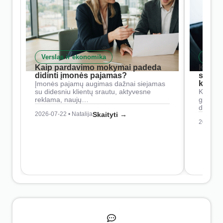
Verslas ir ekonomika
Skait
Kaip pardavimo mokymai padeda
Kaip 
didinti įmonės pajamas?
siste
konkur
Įmonės pajamų augimas dažnai siejamas
su didesniu klientų srautu, aktyvesne
Konkure
reklama, naujų…
geresnė
didesn
2026-07-22 • Natalija
Skaityti →
2026-07-