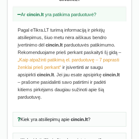
Ar
cincin.lt
yra patikima parduotuvė?
Pagal eTikra.LT turimą informaciją ir pirkėjų
atsiliepimus, šiuo metu nėra aiškaus bendro
įvertinimo dėl
cincin.lt
parduotuvės patikimumo.
Rekomenduojame prieš perkant paskaityti šį gidą –
„Kaip atpažinti patikimą el. parduotuvę – 7 paprasti
ženklai prieš perkant“
ir įsivertinti ar saugu
apsipirkti
cincin.lt
. Jei jau esate apsipirkę
cincin.lt
– prašome pasidalinti savo patirtimi ir padėti
kitiems pirkėjams daugiau sužinoti apie šią
parduotuvę.
Kiek yra atsiliepimų apie
cincin.lt
?