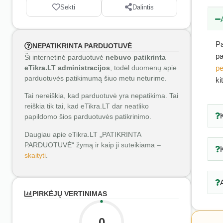
Sekti
Dalintis
Pa
NEPATIKRINTA PARDUOTUVĖ
pa
Ši internetinė parduotuvė
nebuvo patikrinta
eTikra.LT administracijos
, todėl duomenų apie
pe
parduotuvės patikimumą šiuo metu neturime.
ki
Tai nereiškia, kad parduotuvė yra nepatikima. Tai
reiškia tik tai, kad eTikra.LT dar neatliko
papildomo šios parduotuvės patikrinimo.
Daugiau apie eTikra.LT „PATIKRINTA
PARDUOTUVĖ“ žymą ir kaip ji suteikiama –
skaityti
.
PIRKĖJŲ VERTINIMAS
0