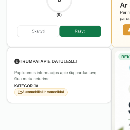
Ar
Perim
(0)
pardu
Skaityti
Rašyti
REK
TRUMPAI APIE DATULES.LT
Papildomos informacijos apie šią parduotuvę
šiuo metu neturime.
KATEGORIJA
Automobiliai ir motociklai