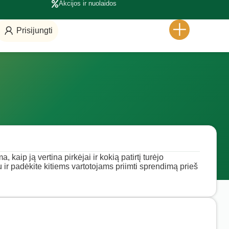
Akcijos ir nuolaidos
Prisijungti
 kaip ją vertina pirkėjai ir kokią patirtį turėjo
u ir padėkite kitiems vartotojams priimti sprendimą prieš