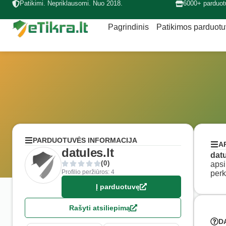
Patikimi. Nepriklausomi. Nuo 2018.
6000+ parduot
Pagrindinis
Patikimos parduot
PARDUOTUVĖS INFORMACIJA
A
datules.lt
datu
(0)
apsi
Profilio peržiūros: 4
perk
Į parduotuvę
Rašyti atsiliepimą
D