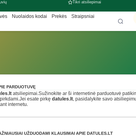
uvių
Tikri atsiliepimai
uvės
Nuolaidos kodai
Prekės
Straipsniai
PIE PARDUOTUVĘ
les.lt
atsiliepimai.Sužinokite ar ši internetinė parduotuvė patikima,
pirkdami.Jei esate pirkę
datules.lt
, pasidalykite savo atsiliepim
ant internetu.
AŽNIAUSIAI UŽDUODAMI KLAUSIMAI APIE DATULES.LT