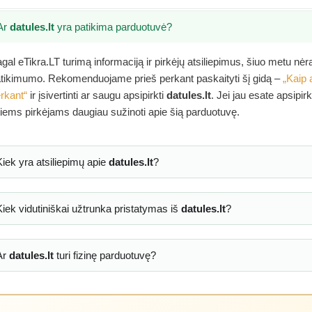
Ar
datules.lt
yra patikima parduotuvė?
gal eTikra.LT turimą informaciją ir pirkėjų atsiliepimus, šiuo metu nė
tikimumo. Rekomenduojame prieš perkant paskaityti šį gidą –
„Kaip 
rkant“
ir įsivertinti ar saugu apsipirkti
datules.lt
. Jei jau esate apsipir
tiems pirkėjams daugiau sužinoti apie šią parduotuvę.
Kiek yra atsiliepimų apie
datules.lt
?
Kiek vidutiniškai užtrunka pristatymas iš
datules.lt
?
Ar
datules.lt
turi fizinę parduotuvę?