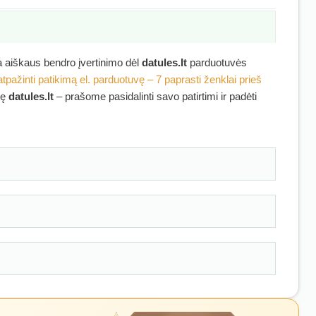
ra aiškaus bendro įvertinimo dėl
datules.lt
parduotuvės
atpažinti patikimą el. parduotuvę – 7 paprasti ženklai prieš
kę
datules.lt
– prašome pasidalinti savo patirtimi ir padėti