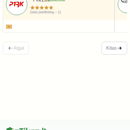
(viso įvertinimų – 1)
Apranga ir avalynė
Apr
Atgal
Kitas