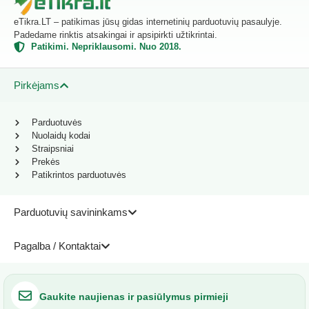
eTikra.LT – patikimas jūsų gidas internetinių parduotuvių pasaulyje.
Padedame rinktis atsakingai ir apsipirkti užtikrintai.
Patikimi. Nepriklausomi. Nuo 2018.
Pirkėjams
Parduotuvės
Nuolaidų kodai
Straipsniai
Prekės
Patikrintos parduotuvės
Parduotuvių savininkams
Pagalba / Kontaktai
Gaukite naujienas ir pasiūlymus pirmieji