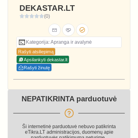
DEKASTAR.LT
(0)
Kategorija: Apranga ir avalynė
Rašyti atsiliepimą
Apsilankyti dekastar.lt
Rašyti žinutę
NEPATIKRINTA parduotuvė
Ši internetinė parduotuvė nebuvo patikrinta
eTikra.LT administracijos, duomenų apie
parduotuvės patikimumą neturime.