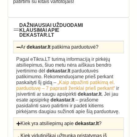
patirtimi su kitais vartotojais!
DAŽNIAUSIAI UŽDUODAMI
KLAUSIMAI APIE
DEKASTAR.LT
Ar
dekastar.lt
patikima parduotuvė?
Pagal eTikra.LT turimą informaciją ir pirkėjų
atsiliepimus, šiuo metu nėra aiškaus bendro
įvertinimo dėl
dekastar.lt
parduotuvės
patikimumo. Rekomenduojame prieš perkant
paskaityti šį gidą –
„Kaip atpažinti patikimą el.
parduotuvę – 7 paprasti ženklai prieš perkant“
ir
įsivertinti ar saugu apsipirkti
dekastar.lt
. Jei jau
esate apsipirkę
dekastar.lt
– prašome
pasidalinti savo patirtimi ir padėti kitiems
pirkėjams daugiau sužinoti apie šią parduotuvę.
Kiek yra atsiliepimų apie
dekastar.lt
?
Kiek vidutiniškai užtrunka pristatymas iš