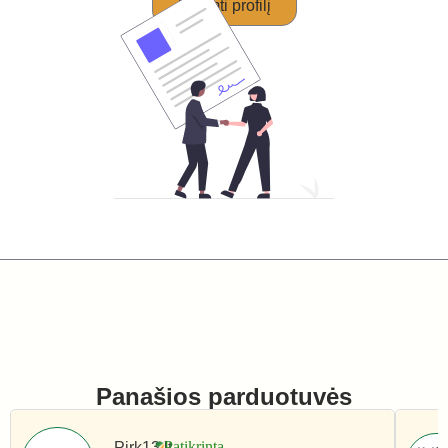
Perimti profilį
Panašios parduotuvės
Pirk13.lt