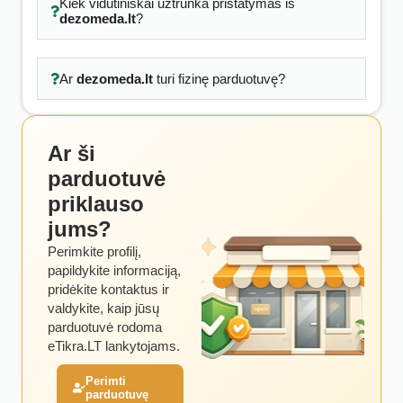
Kiek vidutiniškai užtrunka pristatymas iš
dezomeda.lt
?
Ar
dezomeda.lt
turi fizinę parduotuvę?
Ar ši
parduotuvė
priklauso
jums?
Perimkite profilį,
papildykite informaciją,
pridėkite kontaktus ir
valdykite, kaip jūsų
parduotuvė rodoma
eTikra.LT lankytojams.
Perimti
parduotuvę