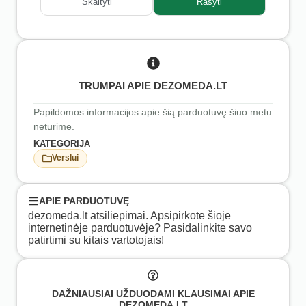
Skaityti
Rašyti
TRUMPAI APIE DEZOMEDA.LT
Papildomos informacijos apie šią parduotuvę šiuo metu
neturime.
KATEGORIJA
Verslui
APIE PARDUOTUVĘ
dezomeda.lt atsiliepimai. Apsipirkote šioje
internetinėje parduotuvėje? Pasidalinkite savo
patirtimi su kitais vartotojais!
DAŽNIAUSIAI UŽDUODAMI KLAUSIMAI APIE
DEZOMEDA.LT