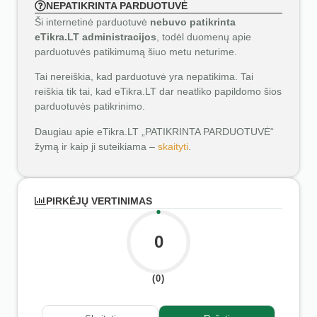
NEPATIKRINTA PARDUOTUVĖ
Ši internetinė parduotuvė
nebuvo patikrinta
eTikra.LT administracijos
, todėl duomenų apie
parduotuvės patikimumą šiuo metu neturime.
Tai nereiškia, kad parduotuvė yra nepatikima. Tai
reiškia tik tai, kad eTikra.LT dar neatliko papildomo šios
parduotuvės patikrinimo.
Daugiau apie eTikra.LT „PATIKRINTA PARDUOTUVĖ“
žymą ir kaip ji suteikiama –
skaityti
.
PIRKĖJŲ VERTINIMAS
0
(0)