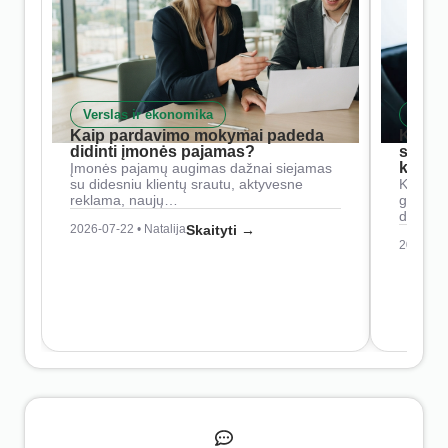
Verslas ir ekonomika
Skait
Kaip pardavimo mokymai padeda
Kaip 
didinti įmonės pajamas?
siste
konkur
Įmonės pajamų augimas dažnai siejamas
su didesniu klientų srautu, aktyvesne
Konkure
reklama, naujų…
geresnė
didesn
2026-07-22 • Natalija
Skaityti →
2026-07-