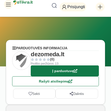
Prisijungti
PARDUOTUVĖS INFORMACIJA
dezomeda.lt
(0)
Profilio peržiūros: 13
Į parduotuvę
Rašyti atsiliepimą
Sekti
Dalintis