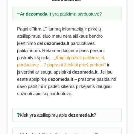
Ar
dezomeda.lt
yra patikima parduotuvė?
Pagal eTikra.LT turimą informaciją ir pirkėjų
atsiliepimus, šiuo metu nėra aiškaus bendro
įvertinimo dėl
dezomeda.lt
parduotuvės
patikimumo. Rekomenduojame prieš perkant
paskaityti šį gidą –
„Kaip atpažinti patikimą el.
parduotuvę – 7 paprasti ženklai prieš perkant“
ir
įsivertinti ar saugu apsipirkti
dezomeda.lt
. Jei jau
esate apsipirkę
dezomeda.lt
– prašome pasidalinti
savo patirtimi ir padėti kitiems pirkėjams daugiau
sužinoti apie šią parduotuvę.
Kiek yra atsiliepimų apie
dezomeda.lt
?