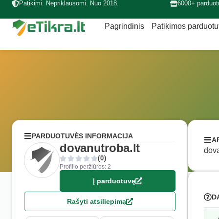
Patikimi. Nepriklausomi. Nuo 2018.
6000+ parduot
Pagrindinis
Patikimos parduot
PARDUOTUVĖS INFORMACIJA
A
dovanutroba.lt
dova
(0)
Profilio peržiūros: 2
Į parduotuvę
D
Rašyti atsiliepimą