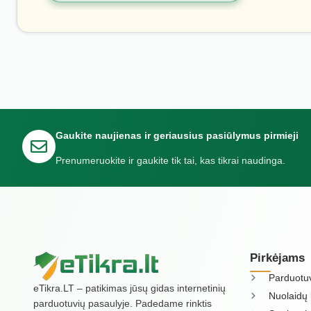
Gaukite naujienas ir geriausius pasiūlymus pirmieji
Prenumeruokite ir gaukite tik tai, kas tikrai naudinga.
Pirkėjams
Parduotu
eTikra.LT – patikimas jūsų gidas internetinių
Nuolaidų 
parduotuvių pasaulyje. Padedame rinktis