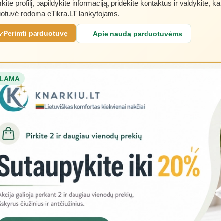
kite profilį, papildykite informaciją, pridėkite kontaktus ir valdykite, ka
otuvė rodoma eTikra.LT lankytojams.
Perimti parduotuvę
Apie naudą parduotuvėms
LAMA