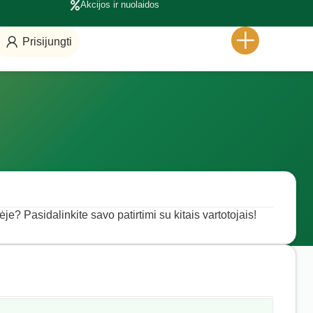
Akcijos ir nuolaidos
Prisijungti
je? Pasidalinkite savo patirtimi su kitais vartotojais!