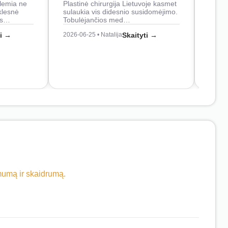
lemia ne
Plastinė chirurgija Lietuvoje kasmet
naudo
klesnė
sulaukia vis didesnio susidomėjimo.
Juos
os…
Tobulėjančios med…
2026-0
ti →
2026-06-25 • Natalija
Skaityti →
imumą ir skaidrumą.