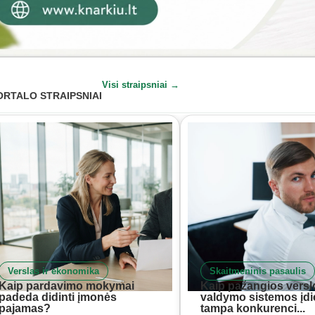
Visi straipsniai →
ORTALO STRAIPSNIAI
Verslas ir ekonomika
Skaitmeninis pasaulis
Kaip pardavimo mokymai
Kaip pažangios versl
padeda didinti įmonės
valdymo sistemos įd
pajamas?
tampa konkurenci...