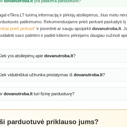
Ar
dovanutroba.lt
yra patikima parduotuvė?
gal eTikra.LT turimą informaciją ir pirkėjų atsiliepimus, šiuo metu nė
rduotuvės patikimumo. Rekomenduojame prieš perkant paskaityti šį
nklai prieš perkant“
ir įsivertinti ar saugu apsipirkti
dovanutroba.lt
. J
sidalinti savo patirtimi ir padėti kitiems pirkėjams daugiau sužinoti ap
Kiek yra atsiliepimų apie
dovanutroba.lt
?
Kiek vidutiniškai užtrunka pristatymas iš
dovanutroba.lt
?
Ar
dovanutroba.lt
turi fizinę parduotuvę?
 ši parduotuvė priklauso jums?