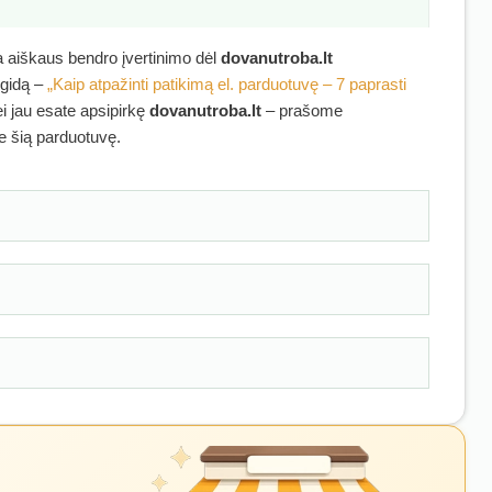
ra aiškaus bendro įvertinimo dėl
dovanutroba.lt
 gidą –
„Kaip atpažinti patikimą el. parduotuvę – 7 paprasti
ei jau esate apsipirkę
dovanutroba.lt
– prašome
ie šią parduotuvę.