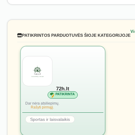
Vi
PATIKRINTOS PARDUOTUVĖS ŠIOJE KATEGORIJOJE
72h.lt
PATIKRINTA
Dar nėra atsiliepimų.
Rašyti pirmąjį.
Sportas ir laisvalaikis