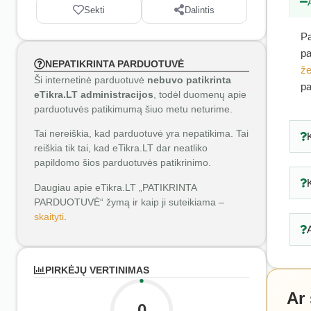
Sekti
Dalintis
Pa
pa
NEPATIKRINTA PARDUOTUVĖ
že
Ši internetinė parduotuvė
nebuvo patikrinta
pa
eTikra.LT administracijos
, todėl duomenų apie
parduotuvės patikimumą šiuo metu neturime.
Tai nereiškia, kad parduotuvė yra nepatikima. Tai
reiškia tik tai, kad eTikra.LT dar neatliko
papildomo šios parduotuvės patikrinimo.
Daugiau apie eTikra.LT „PATIKRINTA
PARDUOTUVĖ“ žymą ir kaip ji suteikiama –
skaityti
.
PIRKĖJŲ VERTINIMAS
Ar
0