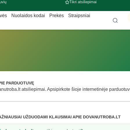
uvių
Tikri atsiliepimai
uvės
Nuolaidos kodai
Prekės
Straipsniai
PIE PARDUOTUVĘ
nutroba.lt atsiliepimai. Apsipirkote šioje internetinėje parduotuvė
AŽNIAUSIAI UŽDUODAMI KLAUSIMAI APIE DOVANUTROBA.LT