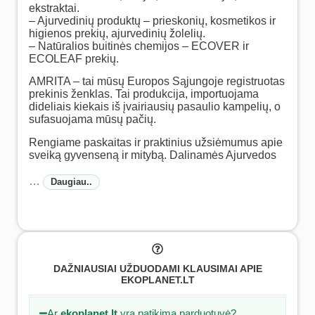
ekstraktai.
– Ajurvedinių produktų – prieskonių, kosmetikos ir
higienos prekių, ajurvedinių žolelių.
– Natūralios buitinės chemijos – ECOVER ir
ECOLEAF prekių.
AMRITA – tai mūsų Europos Sąjungoje registruotas
prekinis ženklas. Tai produkcija, importuojama
dideliais kiekais iš įvairiausių pasaulio kampelių, o
sufasuojama mūsų pačių.
Rengiame paskaitas ir praktinius užsiėmumus apie
sveiką gyvenseną ir mitybą. Dalinamės Ajurvedos
…
Daugiau..
DAŽNIAUSIAI UŽDUODAMI KLAUSIMAI APIE
EKOPLANET.LT
Ar
ekoplanet.lt
yra patikima parduotuvė?