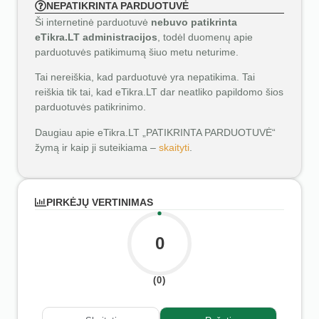
NEPATIKRINTA PARDUOTUVĖ
Ši internetinė parduotuvė
nebuvo patikrinta
eTikra.LT administracijos
, todėl duomenų apie
parduotuvės patikimumą šiuo metu neturime.
Tai nereiškia, kad parduotuvė yra nepatikima. Tai
reiškia tik tai, kad eTikra.LT dar neatliko papildomo šios
parduotuvės patikrinimo.
Daugiau apie eTikra.LT „PATIKRINTA PARDUOTUVĖ“
žymą ir kaip ji suteikiama –
skaityti
.
PIRKĖJŲ VERTINIMAS
0
(0)