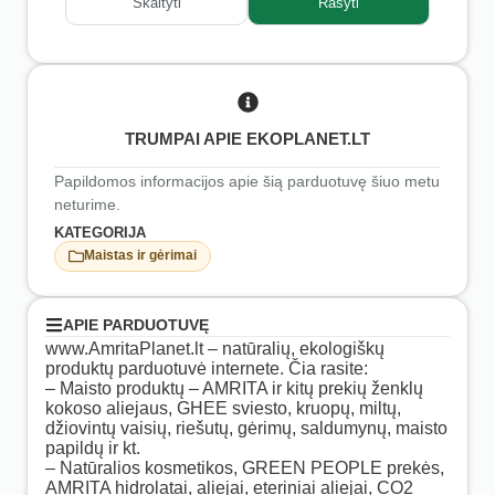
Skaityti
Rašyti
TRUMPAI APIE EKOPLANET.LT
Papildomos informacijos apie šią parduotuvę šiuo metu
neturime.
KATEGORIJA
Maistas ir gėrimai
APIE PARDUOTUVĘ
www.AmritaPlanet.lt – natūralių, ekologiškų
produktų parduotuvė internete. Čia rasite:
– Maisto produktų – AMRITA ir kitų prekių ženklų
kokoso aliejaus, GHEE sviesto, kruopų, miltų,
džiovintų vaisių, riešutų, gėrimų, saldumynų, maisto
papildų ir kt.
– Natūralios kosmetikos, GREEN PEOPLE prekės,
AMRITA hidrolatai, aliejai, eteriniai aliejai, CO2