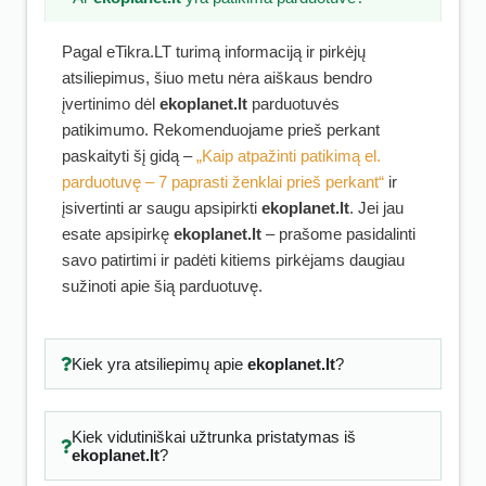
Pagal eTikra.LT turimą informaciją ir pirkėjų
atsiliepimus, šiuo metu nėra aiškaus bendro
įvertinimo dėl
ekoplanet.lt
parduotuvės
patikimumo. Rekomenduojame prieš perkant
paskaityti šį gidą –
„Kaip atpažinti patikimą el.
parduotuvę – 7 paprasti ženklai prieš perkant“
ir
įsivertinti ar saugu apsipirkti
ekoplanet.lt
. Jei jau
esate apsipirkę
ekoplanet.lt
– prašome pasidalinti
savo patirtimi ir padėti kitiems pirkėjams daugiau
sužinoti apie šią parduotuvę.
Kiek yra atsiliepimų apie
ekoplanet.lt
?
Kiek vidutiniškai užtrunka pristatymas iš
ekoplanet.lt
?