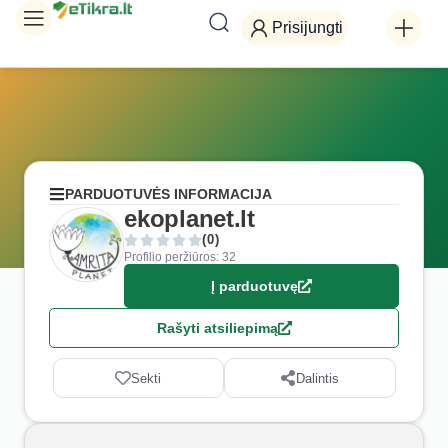
Prisijungti
PARDUOTUVĖS INFORMACIJA
ekoplanet.lt
(0)
Profilio peržiūros: 32
Į parduotuvę
Rašyti atsiliepimą
Sekti
Dalintis