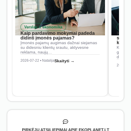
Verslas ir ekonomika
Skait
Kaip pardavimo mokymai padeda
Kaip 
didinti įmonės pajamas?
siste
konkur
Įmonės pajamų augimas dažnai siejamas
su didesniu klientų srautu, aktyvesne
Konkure
reklama, naujų…
geresnė
didesn
2026-07-22 • Natalija
Skaityti →
2026-07-
PIRKĖJŲ ATSILIEPIMAI APIE EKOPLANET.LT