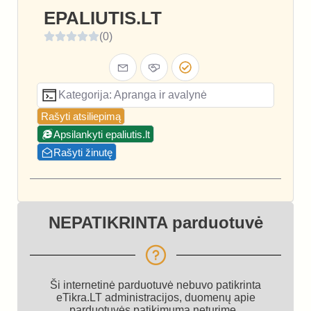
EPALIUTIS.LT
(0)
Kategorija: Apranga ir avalynė
Rašyti atsiliepimą
Apsilankyti epaliutis.lt
Rašyti žinutę
NEPATIKRINTA parduotuvė
Ši internetinė parduotuvė nebuvo patikrinta
eTikra.LT administracijos, duomenų apie
parduotuvės patikimumą neturime.