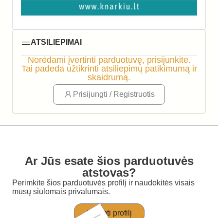
ATSILIEPIMAI
Norėdami įvertinti parduotuvę, prisijunkite.
Tai padeda užtikrinti atsiliepimų patikimumą ir
skaidrumą.
Prisijungti / Registruotis
Ar Jūs esate šios parduotuvės
atstovas?
Perimkite šios parduotuvės profilį ir naudokitės visais
mūsų siūlomais privalumais.
Perimti profilį