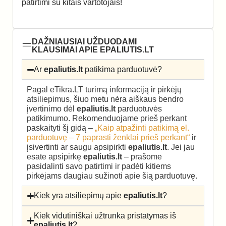
patirtimi su kitais vartotojais!
DAŽNIAUSIAI UŽDUODAMI
KLAUSIMAI APIE EPALIUTIS.LT
Ar
epaliutis.lt
patikima parduotuvė?
Pagal eTikra.LT turimą informaciją ir pirkėjų
atsiliepimus, šiuo metu nėra aiškaus bendro
įvertinimo dėl
epaliutis.lt
parduotuvės
patikimumo. Rekomenduojame prieš perkant
paskaityti šį gidą –
„Kaip atpažinti patikimą el.
parduotuvę – 7 paprasti ženklai prieš perkant“
ir
įsivertinti ar saugu apsipirkti
epaliutis.lt
. Jei jau
esate apsipirkę
epaliutis.lt
– prašome
pasidalinti savo patirtimi ir padėti kitiems
pirkėjams daugiau sužinoti apie šią parduotuvę.
Kiek yra atsiliepimų apie
epaliutis.lt
?
Kiek vidutiniškai užtrunka pristatymas iš
epaliutis.lt
?