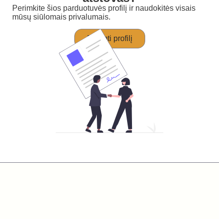
Perimkite šios parduotuvės profilį ir naudokitės visais
mūsų siūlomais privalumais.
Perimti profilį