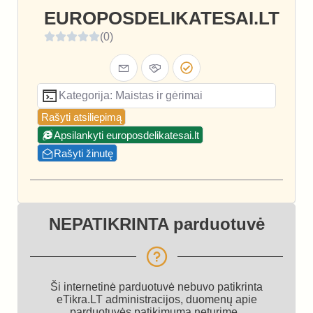
EUROPOSDELIKATESAI.LT
(0)
Kategorija: Maistas ir gėrimai
Rašyti atsiliepimą
Apsilankyti europosdelikatesai.lt
Rašyti žinutę
NEPATIKRINTA parduotuvė
Ši internetinė parduotuvė nebuvo patikrinta
eTikra.LT administracijos, duomenų apie
parduotuvės patikimumą neturime.