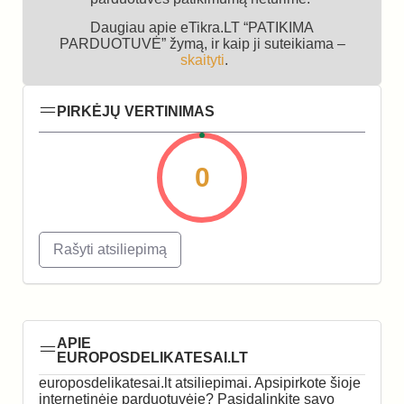
Daugiau apie eTikra.LT “PATIKIMA
PARDUOTUVĖ” žymą, ir kaip ji suteikiama –
skaityti
.
PIRKĖJŲ VERTINIMAS
0
Rašyti atsiliepimą
APIE
EUROPOSDELIKATESAI.LT
europosdelikatesai.lt atsiliepimai. Apsipirkote šioje
internetinėje parduotuvėje? Pasidalinkite savo