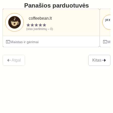
Panašios parduotuvės
coffeebean.lt
(viso įvertinimų – 0)
Maistas ir gėrimai
Mai
Atgal
Kitas