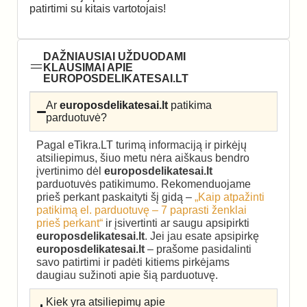
patirtimi su kitais vartotojais!
DAŽNIAUSIAI UŽDUODAMI
KLAUSIMAI APIE
EUROPOSDELIKATESAI.LT
Ar
europosdelikatesai.lt
patikima
parduotuvė?
Pagal eTikra.LT turimą informaciją ir pirkėjų
atsiliepimus, šiuo metu nėra aiškaus bendro
įvertinimo dėl
europosdelikatesai.lt
parduotuvės patikimumo. Rekomenduojame
prieš perkant paskaityti šį gidą –
„Kaip atpažinti
patikimą el. parduotuvę – 7 paprasti ženklai
prieš perkant“
ir įsivertinti ar saugu apsipirkti
europosdelikatesai.lt
. Jei jau esate apsipirkę
europosdelikatesai.lt
– prašome pasidalinti
savo patirtimi ir padėti kitiems pirkėjams
daugiau sužinoti apie šią parduotuvę.
Kiek yra atsiliepimų apie