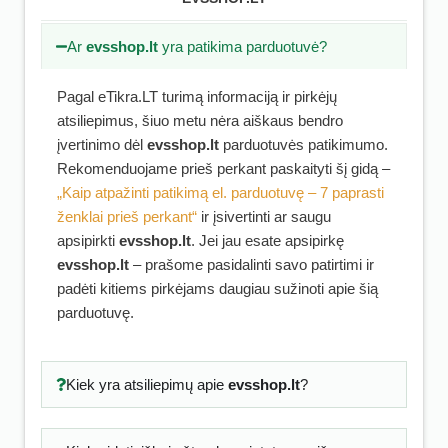
Ar
evsshop.lt
yra patikima parduotuvė?
Pagal eTikra.LT turimą informaciją ir pirkėjų
atsiliepimus, šiuo metu nėra aiškaus bendro
įvertinimo dėl
evsshop.lt
parduotuvės patikimumo.
Rekomenduojame prieš perkant paskaityti šį gidą –
„Kaip atpažinti patikimą el. parduotuvę – 7 paprasti
ženklai prieš perkant“
ir įsivertinti ar saugu
apsipirkti
evsshop.lt
. Jei jau esate apsipirkę
evsshop.lt
– prašome pasidalinti savo patirtimi ir
padėti kitiems pirkėjams daugiau sužinoti apie šią
parduotuvę.
Kiek yra atsiliepimų apie
evsshop.lt
?