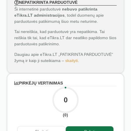
NEPATIKRINTA PARDUOTUVĖ
Ši internetinė parduotuvė
nebuvo patikrinta
eTikra.LT administracijos
, todėl duomenų apie
parduotuvės patikimumą šiuo metu neturime.
Tai nereiškia, kad parduotuvė yra nepatikima. Tai
reiškia tik tai, kad eTikra.LT dar neatliko papildomo šios
parduotuvės patikrinimo.
Daugiau apie eTikra.LT „PATIKRINTA PARDUOTUVĖ“
žymą ir kaip ji suteikiama –
skaityti
.
PIRKĖJŲ VERTINIMAS
0
(0)