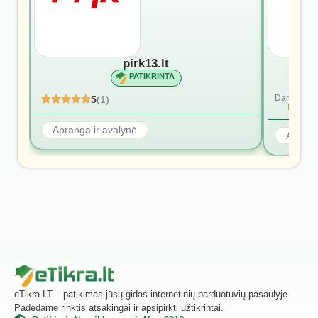
pirk13.lt
PATIKRINTA
Dar nėra at
5
(1)
Rašyti p
Apranga ir avalynė
Aprang
eTikra.LT – patikimas jūsų gidas internetinių parduotuvių pasaulyje.
Padedame rinktis atsakingai ir apsipirkti užtikrintai.