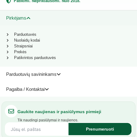
Patikimi. Nepriklausomi. Nuo 2018.
Pirkėjams
Parduotuvės
Nuolaidų kodai
Straipsniai
Prekės
Patikrintos parduotuvės
Parduotuvių savininkams
Pagalba / Kontaktai
Gaukite naujienas ir pasiūlymus pirmieji
Tik naudingi pasiūlymai ir naujienos.
Prenumeruoti