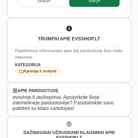
Skaityti
Rašyti
TRUMPAI APIE EVSSHOP.LT
Papildomos informacijos apie šią parduotuvę šiuo metu
neturime.
KATEGORIJA
Apranga ir avalynė
APIE PARDUOTUVĘ
evsshop.lt atsiliepimai. Apsipirkote šioje
internetinėje parduotuvėje? Pasidalinkite savo
patirtimi su kitais vartotojais!
DAŽNIAUSIAI UŽDUODAMI KLAUSIMAI APIE
EVSSHOP.LT