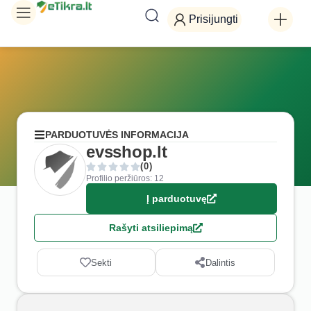
Prisijungti
PARDUOTUVĖS INFORMACIJA
evsshop.lt
(0)
Profilio peržiūros: 12
Į parduotuvę
Rašyti atsiliepimą
Sekti
Dalintis