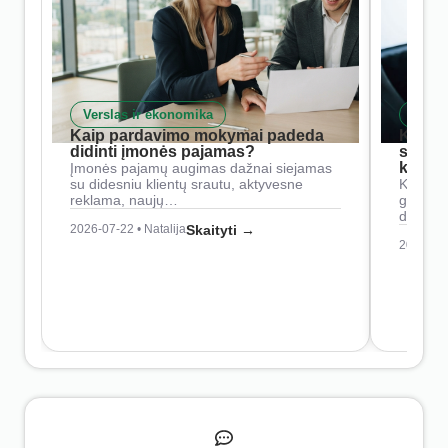
Verslas ir ekonomika
Skait
Kaip pardavimo mokymai padeda
Kaip 
didinti įmonės pajamas?
siste
konkur
Įmonės pajamų augimas dažnai siejamas
su didesniu klientų srautu, aktyvesne
Konkure
reklama, naujų…
geresnė
didesn
2026-07-22 • Natalija
Skaityti →
2026-07-