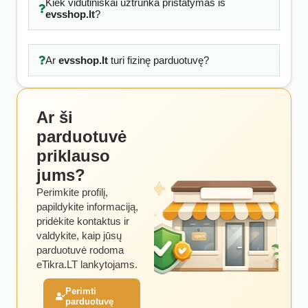
Kiek vidutiniškai užtrunka pristatymas iš
evsshop.lt
?
Ar
evsshop.lt
turi fizinę parduotuvę?
Ar ši
parduotuvė
priklauso
jums?
Perimkite profilį,
papildykite informaciją,
pridėkite kontaktus ir
valdykite, kaip jūsų
parduotuvė rodoma
eTikra.LT lankytojams.
Perimti
parduotuvę