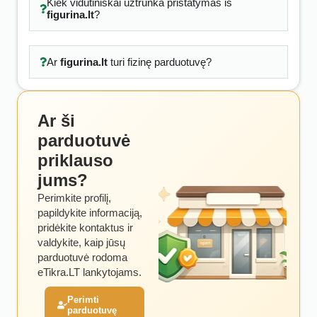
Kiek vidutiniškai užtrunka pristatymas iš
figurina.lt
?
Ar
figurina.lt
turi fizinę parduotuvę?
Ar ši
parduotuvė
priklauso
jums?
Perimkite profilį,
papildykite informaciją,
pridėkite kontaktus ir
valdykite, kaip jūsų
parduotuvė rodoma
eTikra.LT lankytojams.
Perimti
parduotuvę