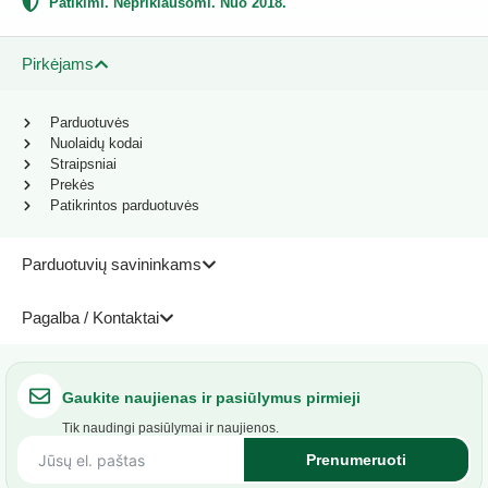
Patikimi. Nepriklausomi. Nuo 2018.
Pirkėjams
Parduotuvės
Nuolaidų kodai
Straipsniai
Prekės
Patikrintos parduotuvės
Parduotuvių savininkams
Pagalba / Kontaktai
Gaukite naujienas ir pasiūlymus pirmieji
Tik naudingi pasiūlymai ir naujienos.
Prenumeruoti