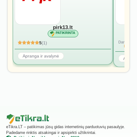
pirk13.lt
PATIKRINTA
Dar nėra at
5
(1)
Rašyti p
Apranga ir avalynė
Aprang
eTikra.LT – patikimas jūsų gidas internetinių parduotuvių pasaulyje.
Padedame rinktis atsakingai ir apsipirkti užtikrintai.