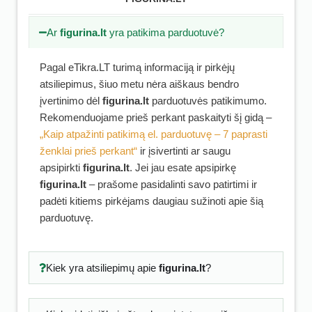
Ar
figurina.lt
yra patikima parduotuvė?
Pagal eTikra.LT turimą informaciją ir pirkėjų
atsiliepimus, šiuo metu nėra aiškaus bendro
įvertinimo dėl
figurina.lt
parduotuvės patikimumo.
Rekomenduojame prieš perkant paskaityti šį gidą –
„Kaip atpažinti patikimą el. parduotuvę – 7 paprasti
ženklai prieš perkant“
ir įsivertinti ar saugu
apsipirkti
figurina.lt
. Jei jau esate apsipirkę
figurina.lt
– prašome pasidalinti savo patirtimi ir
padėti kitiems pirkėjams daugiau sužinoti apie šią
parduotuvę.
Kiek yra atsiliepimų apie
figurina.lt
?