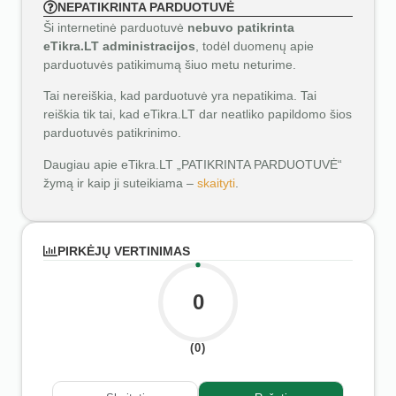
NEPATIKRINTA PARDUOTUVĖ
Ši internetinė parduotuvė
nebuvo patikrinta
eTikra.LT administracijos
, todėl duomenų apie
parduotuvės patikimumą šiuo metu neturime.
Tai nereiškia, kad parduotuvė yra nepatikima. Tai
reiškia tik tai, kad eTikra.LT dar neatliko papildomo šios
parduotuvės patikrinimo.
Daugiau apie eTikra.LT „PATIKRINTA PARDUOTUVĖ“
žymą ir kaip ji suteikiama –
skaityti
.
PIRKĖJŲ VERTINIMAS
0
(0)