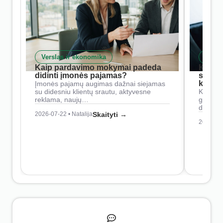
Verslas ir ekonomika
Skait
Kaip pardavimo mokymai padeda
Kaip 
didinti įmonės pajamas?
siste
konkur
Įmonės pajamų augimas dažnai siejamas
su didesniu klientų srautu, aktyvesne
Konkure
reklama, naujų…
geresnė
didesn
2026-07-22 • Natalija
Skaityti →
2026-07-