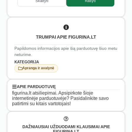
Skaityti
Rašyti
TRUMPAI APIE FIGURINA.LT
Papildomos informacijos apie šią parduotuvę šiuo metu
neturime.
KATEGORIJA
Apranga ir avalynė
APIE PARDUOTUVĘ
figurina.lt atsiliepimai. Apsipirkote šioje
internetinėje parduotuvėje? Pasidalinkite savo
patirtimi su kitais vartotojais!
DAŽNIAUSIAI UŽDUODAMI KLAUSIMAI APIE
FIGURINA.LT