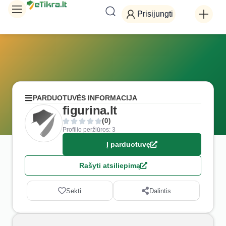
Prisijungti
PARDUOTUVĖS INFORMACIJA
figurina.lt
(0)
Profilio peržiūros: 3
Į parduotuvę
Rašyti atsiliepimą
Sekti
Dalintis