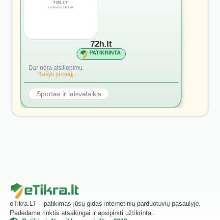
72h.lt
PATIKRINTA
Dar nėra atsiliepimų.
Rašyti pirmąjį.
Sportas ir laisvalaikis
eTikra.LT – patikimas jūsų gidas internetinių parduotuvių pasaulyje.
Padedame rinktis atsakingai ir apsipirkti užtikrintai.