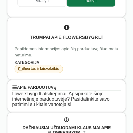
Skaityti
Rašyti
TRUMPAI APIE FLOWERSBYGP.LT
Papildomos informacijos apie šią parduotuvę šiuo metu
neturime.
KATEGORIJA
Sportas ir laisvalaikis
APIE PARDUOTUVĘ
flowersbygp.lt atsiliepimai. Apsipirkote šioje
internetinėje parduotuvėje? Pasidalinkite savo
patirtimi su kitais vartotojais!
DAŽNIAUSIAI UŽDUODAMI KLAUSIMAI APIE
FLOWERSBYGP.LT