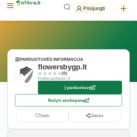
Prisijungti
PARDUOTUVĖS INFORMACIJA
flowersbygp.lt
(0)
Profilio peržiūros: 8
Į parduotuvę
Rašyti atsiliepimą
Sekti
Dalintis