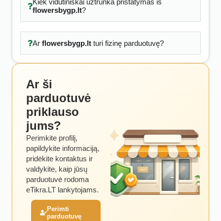
Kiek vidutiniškai užtrunka pristatymas iš
flowersbygp.lt
?
Ar
flowersbygp.lt
turi fizinę parduotuvę?
Ar ši
parduotuvė
priklauso
jums?
Perimkite profilį,
papildykite informaciją,
pridėkite kontaktus ir
valdykite, kaip jūsų
parduotuvė rodoma
eTikra.LT lankytojams.
Perimti
parduotuvę