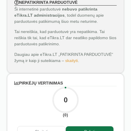
NEPATIKRINTA PARDUOTUVĖ
Ši internetinė parduotuvė
nebuvo patikrinta
eTikra.LT administracijos
, todėl duomenų apie
parduotuvės patikimumą šiuo metu neturime.
Tai nereiškia, kad parduotuvė yra nepatikima. Tai
reiškia tik tai, kad eTikra.LT dar neatliko papildomo šios
parduotuvės patikrinimo.
Daugiau apie eTikra.LT „PATIKRINTA PARDUOTUVĖ“
žymą ir kaip ji suteikiama –
skaityti
.
PIRKĖJŲ VERTINIMAS
0
(0)