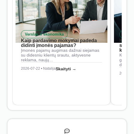
Verslas ir ekonomika
Skait
Kaip pardavimo mokymai padeda
Kaip 
didinti įmonės pajamas?
siste
konkur
Įmonės pajamų augimas dažnai siejamas
su didesniu klientų srautu, aktyvesne
Konkure
reklama, naujų…
geresnė
didesn
2026-07-22 • Natalija
Skaityti →
2026-07-