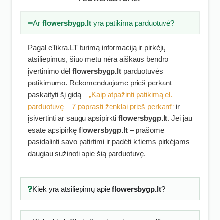
Ar
flowersbygp.lt
yra patikima parduotuvė?
Pagal eTikra.LT turimą informaciją ir pirkėjų
atsiliepimus, šiuo metu nėra aiškaus bendro
įvertinimo dėl
flowersbygp.lt
parduotuvės
patikimumo. Rekomenduojame prieš perkant
paskaityti šį gidą –
„Kaip atpažinti patikimą el.
parduotuvę – 7 paprasti ženklai prieš perkant“
ir
įsivertinti ar saugu apsipirkti
flowersbygp.lt
. Jei jau
esate apsipirkę
flowersbygp.lt
– prašome
pasidalinti savo patirtimi ir padėti kitiems pirkėjams
daugiau sužinoti apie šią parduotuvę.
Kiek yra atsiliepimų apie
flowersbygp.lt
?