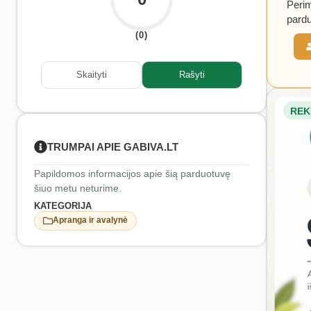
Perim
pardu
(0)
Skaityti
Rašyti
REK
TRUMPAI APIE GABIVA.LT
Papildomos informacijos apie šią parduotuvę
šiuo metu neturime.
KATEGORIJA
Apranga ir avalynė