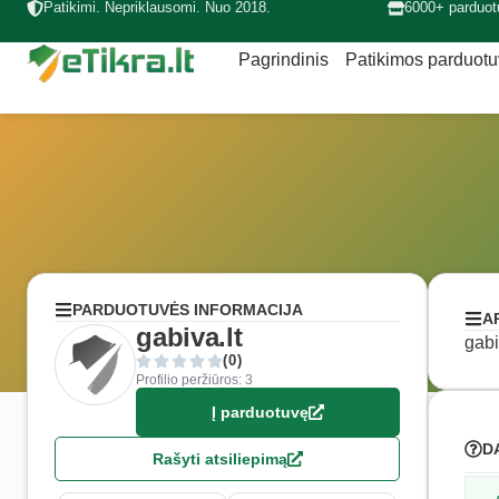
Patikimi. Nepriklausomi. Nuo 2018.
6000+ parduot
Pagrindinis
Patikimos parduot
PARDUOTUVĖS INFORMACIJA
A
gabiva.lt
gabi
(0)
Profilio peržiūros: 3
Į parduotuvę
D
Rašyti atsiliepimą