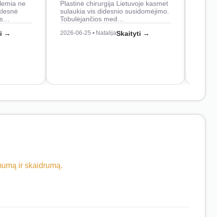
lemia ne
Plastinė chirurgija Lietuvoje kasmet
naudo
klesnė
sulaukia vis didesnio susidomėjimo.
Juos
os…
Tobulėjančios med…
2026-0
ti →
2026-06-25 • Natalija
Skaityti →
imumą ir skaidrumą.