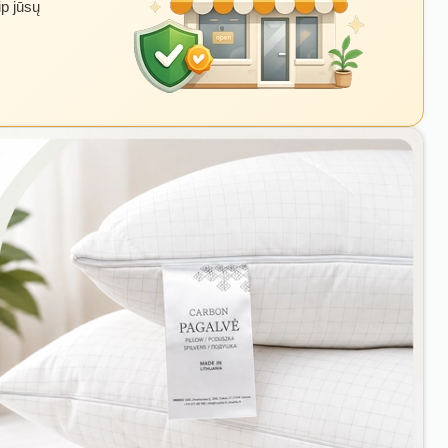
ip jūsų