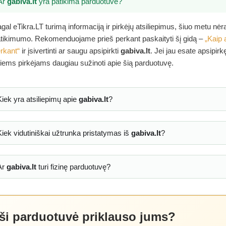
Ar
gabiva.lt
yra patikima parduotuvė?
gal eTikra.LT turimą informaciją ir pirkėjų atsiliepimus, šiuo metu nė
tikimumo. Rekomenduojame prieš perkant paskaityti šį gidą –
„Kaip 
rkant“
ir įsivertinti ar saugu apsipirkti
gabiva.lt
. Jei jau esate apsipir
tiems pirkėjams daugiau sužinoti apie šią parduotuvę.
Kiek yra atsiliepimų apie
gabiva.lt
?
Kiek vidutiniškai užtrunka pristatymas iš
gabiva.lt
?
Ar
gabiva.lt
turi fizinę parduotuvę?
 ši parduotuvė priklauso jums?