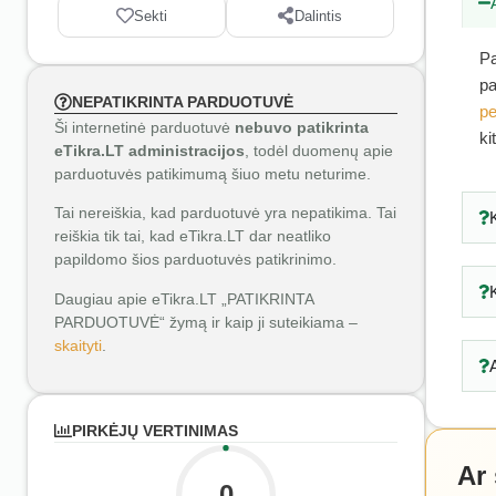
Sekti
Dalintis
Pa
pa
NEPATIKRINTA PARDUOTUVĖ
pe
Ši internetinė parduotuvė
nebuvo patikrinta
ki
eTikra.LT administracijos
, todėl duomenų apie
parduotuvės patikimumą šiuo metu neturime.
Tai nereiškia, kad parduotuvė yra nepatikima. Tai
reiškia tik tai, kad eTikra.LT dar neatliko
papildomo šios parduotuvės patikrinimo.
Daugiau apie eTikra.LT „PATIKRINTA
PARDUOTUVĖ“ žymą ir kaip ji suteikiama –
skaityti
.
PIRKĖJŲ VERTINIMAS
Ar
0