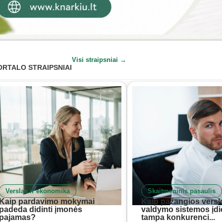
Visi straipsniai →
ORTALO STRAIPSNIAI
Verslas ir ekonomika
Skaitmeninis pasaulis
Kaip pardavimo mokymai
Kaip pažangios versl
padeda didinti įmonės
valdymo sistemos įd
pajamas?
tampa konkurenci...