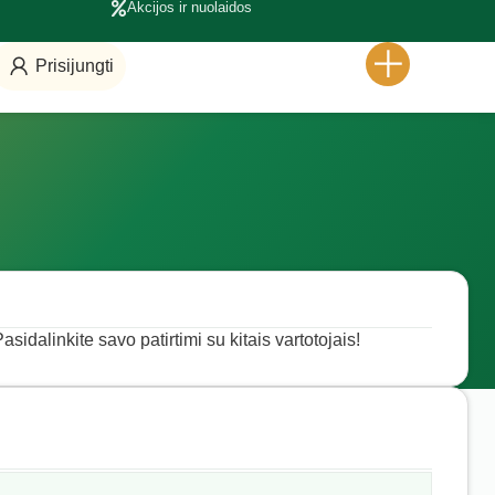
Akcijos ir nuolaidos
Prisijungti
asidalinkite savo patirtimi su kitais vartotojais!