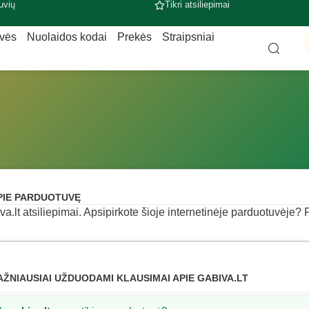
uvių
Tikri atsiliepimai
uvės
Nuolaidos kodai
Prekės
Straipsniai
PIE PARDUOTUVĘ
va.lt atsiliepimai. Apsipirkote šioje internetinėje parduotuvėje? P
AŽNIAUSIAI UŽDUODAMI KLAUSIMAI APIE GABIVA.LT