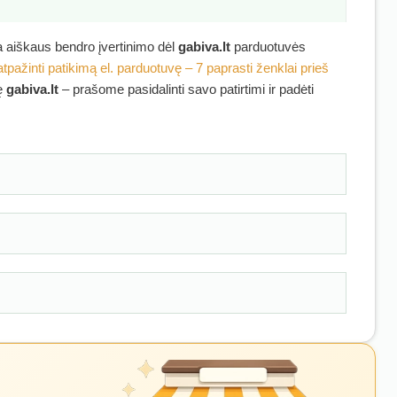
ra aiškaus bendro įvertinimo dėl
gabiva.lt
parduotuvės
atpažinti patikimą el. parduotuvę – 7 paprasti ženklai prieš
kę
gabiva.lt
– prašome pasidalinti savo patirtimi ir padėti