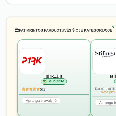
Vi
PATIKRINTOS PARDUOTUVĖS ŠIOJE KATEGORIJOJE
pirk13.lt
sti
PATIKRINTA
Dar nėra atsili
5
(1)
Rašyti pirmą
Apranga ir avalynė
Apranga i