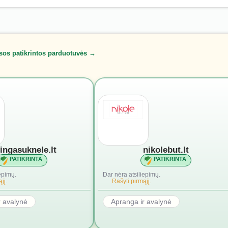
sos patikrintos parduotuvės →
lingasuknele.lt
nikolebut.lt
PATIKRINTA
PATIKRINTA
epimų.
Dar nėra atsiliepimų.
jį.
Rašyti pirmąjį.
r avalynė
Apranga ir avalynė