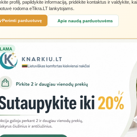
kite profilį, papildykite informaciją, pridėkite kontaktus ir valdykite, ka
otuvė rodoma eTikra.LT lankytojams.
Perimti parduotuvę
Apie naudą parduotuvėms
LAMA