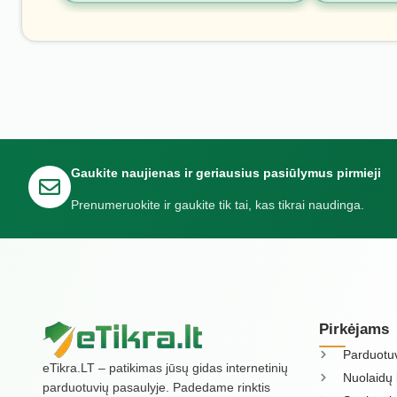
Gaukite naujienas ir geriausius pasiūlymus pirmieji
Prenumeruokite ir gaukite tik tai, kas tikrai naudinga.
Pirkėjams
Parduotu
eTikra.LT – patikimas jūsų gidas internetinių
Nuolaidų 
parduotuvių pasaulyje. Padedame rinktis