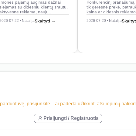
Įmonės pajamų augimas dažnai
Konkurencinį pranašumą 
siejamas su didesniu klientų srautu,
tik geresnė prekė, patrau
aktyvesne reklama, naujų…
kaina ar didesnis reklam
2026-07-22 • Natalija
Skaityti →
2026-07-20 • Natalija
Skaity
 parduotuvę, prisijunkite. Tai padeda užtikrinti atsiliepimų patik
Prisijungti / Registruotis