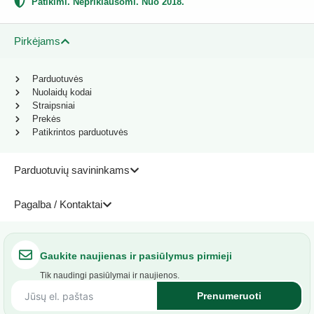
Patikimi. Nepriklausomi. Nuo 2018.
Pirkėjams
Parduotuvės
Nuolaidų kodai
Straipsniai
Prekės
Patikrintos parduotuvės
Parduotuvių savininkams
Pagalba / Kontaktai
Gaukite naujienas ir pasiūlymus pirmieji
Tik naudingi pasiūlymai ir naujienos.
Prenumeruoti