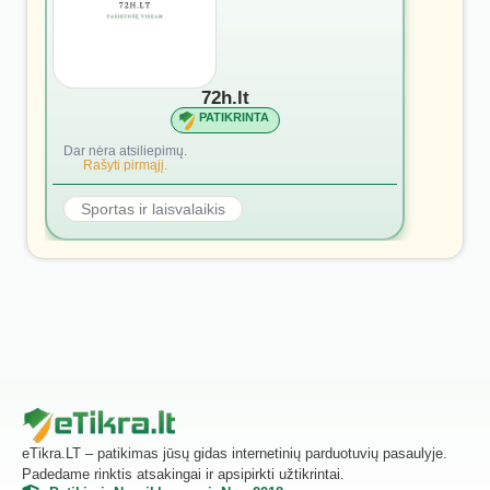
72h.lt
PATIKRINTA
Dar nėra atsiliepimų.
Rašyti pirmąjį.
Sportas ir laisvalaikis
eTikra.LT – patikimas jūsų gidas internetinių parduotuvių pasaulyje.
Padedame rinktis atsakingai ir apsipirkti užtikrintai.