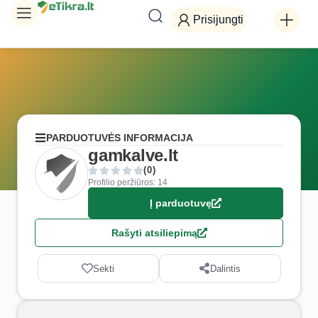
Prisijungti
PARDUOTUVĖS INFORMACIJA
gamkalve.lt
(0)
Profilio peržiūros: 14
Į parduotuvę
Rašyti atsiliepimą
Sekti
Dalintis