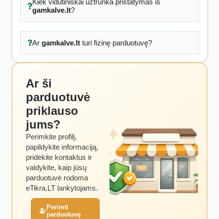
Kiek vidutiniškai užtrunka pristatymas iš
gamkalve.lt
?
Ar
gamkalve.lt
turi fizinę parduotuvę?
Ar ši
parduotuvė
priklauso
jums?
Perimkite profilį,
papildykite informaciją,
pridėkite kontaktus ir
valdykite, kaip jūsų
parduotuvė rodoma
eTikra.LT lankytojams.
Perimti
parduotuvę