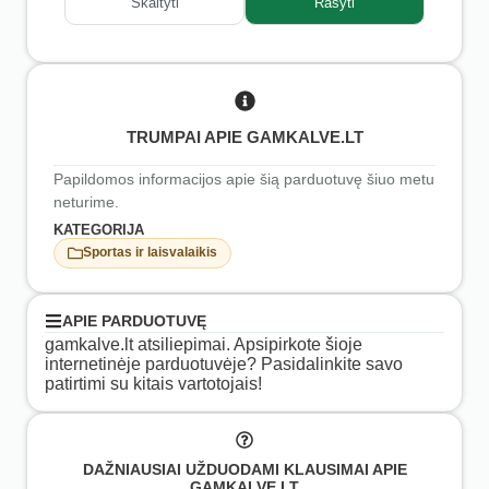
Skaityti
Rašyti
TRUMPAI APIE GAMKALVE.LT
Papildomos informacijos apie šią parduotuvę šiuo metu
neturime.
KATEGORIJA
Sportas ir laisvalaikis
APIE PARDUOTUVĘ
gamkalve.lt atsiliepimai. Apsipirkote šioje
internetinėje parduotuvėje? Pasidalinkite savo
patirtimi su kitais vartotojais!
DAŽNIAUSIAI UŽDUODAMI KLAUSIMAI APIE
GAMKALVE.LT