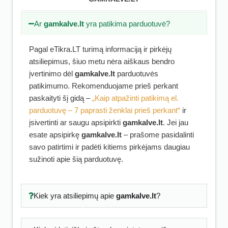
Ar
gamkalve.lt
yra patikima parduotuvė?
Pagal eTikra.LT turimą informaciją ir pirkėjų
atsiliepimus, šiuo metu nėra aiškaus bendro
įvertinimo dėl
gamkalve.lt
parduotuvės
patikimumo. Rekomenduojame prieš perkant
paskaityti šį gidą –
„Kaip atpažinti patikimą el.
parduotuvę – 7 paprasti ženklai prieš perkant“
ir
įsivertinti ar saugu apsipirkti
gamkalve.lt
. Jei jau
esate apsipirkę
gamkalve.lt
– prašome pasidalinti
savo patirtimi ir padėti kitiems pirkėjams daugiau
sužinoti apie šią parduotuvę.
Kiek yra atsiliepimų apie
gamkalve.lt
?