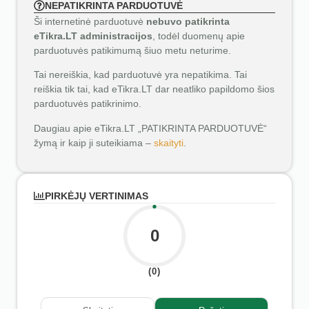
NEPATIKRINTA PARDUOTUVĖ
Ši internetinė parduotuvė
nebuvo patikrinta
eTikra.LT administracijos
, todėl duomenų apie
parduotuvės patikimumą šiuo metu neturime.
Tai nereiškia, kad parduotuvė yra nepatikima. Tai
reiškia tik tai, kad eTikra.LT dar neatliko papildomo šios
parduotuvės patikrinimo.
Daugiau apie eTikra.LT „PATIKRINTA PARDUOTUVĖ“
žymą ir kaip ji suteikiama –
skaityti
.
PIRKĖJŲ VERTINIMAS
0
(0)