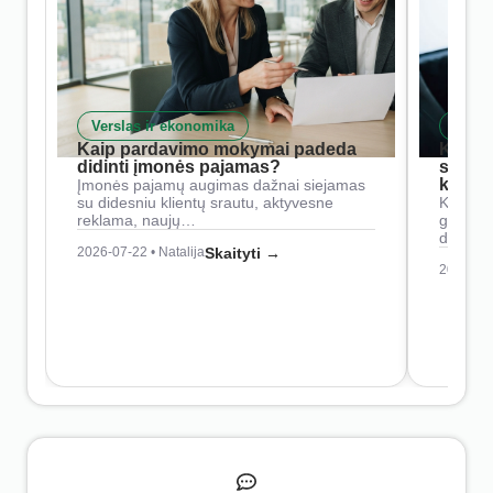
Verslas ir ekonomika
Skait
Kaip pardavimo mokymai padeda
Kaip 
didinti įmonės pajamas?
siste
konkur
Įmonės pajamų augimas dažnai siejamas
su didesniu klientų srautu, aktyvesne
Konkure
reklama, naujų…
geresnė
didesn
2026-07-22 • Natalija
Skaityti →
2026-07-