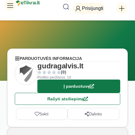
Prisijungti
PARDUOTUVĖS INFORMACIJA
gudragalvis.lt
(0)
Profilio peržiūros: 10
Į parduotuvę
Rašyti atsiliepimą
Sekti
Dalintis