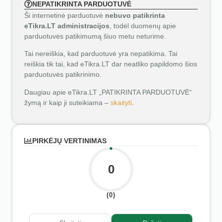
NEPATIKRINTA PARDUOTUVĖ
Ši internetinė parduotuvė
nebuvo patikrinta
eTikra.LT administracijos
, todėl duomenų apie
parduotuvės patikimumą šiuo metu neturime.
Tai nereiškia, kad parduotuvė yra nepatikima. Tai
reiškia tik tai, kad eTikra.LT dar neatliko papildomo šios
parduotuvės patikrinimo.
Daugiau apie eTikra.LT „PATIKRINTA PARDUOTUVĖ“
žymą ir kaip ji suteikiama –
skaityti
.
PIRKĖJŲ VERTINIMAS
0
(0)