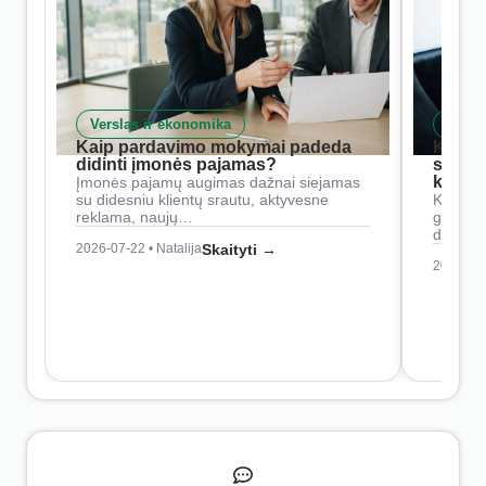
Verslas ir ekonomika
Skait
Kaip pardavimo mokymai padeda
Kaip 
didinti įmonės pajamas?
siste
konkur
Įmonės pajamų augimas dažnai siejamas
su didesniu klientų srautu, aktyvesne
Konkure
reklama, naujų…
geresnė
didesn
2026-07-22 • Natalija
Skaityti →
2026-07-