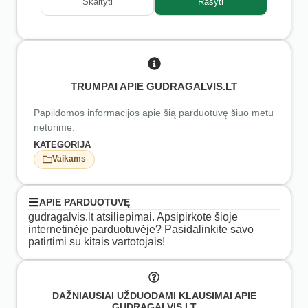
Skaityti
Rašyti
TRUMPAI APIE GUDRAGALVIS.LT
Papildomos informacijos apie šią parduotuvę šiuo metu
neturime.
KATEGORIJA
Vaikams
APIE PARDUOTUVĘ
gudragalvis.lt atsiliepimai. Apsipirkote šioje
internetinėje parduotuvėje? Pasidalinkite savo
patirtimi su kitais vartotojais!
DAŽNIAUSIAI UŽDUODAMI KLAUSIMAI APIE
GUDRAGALVIS.LT