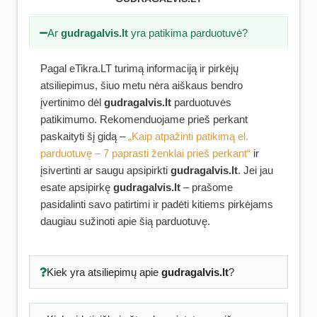
Ar
gudragalvis.lt
yra patikima parduotuvė?
Pagal eTikra.LT turimą informaciją ir pirkėjų
atsiliepimus, šiuo metu nėra aiškaus bendro
įvertinimo dėl
gudragalvis.lt
parduotuvės
patikimumo. Rekomenduojame prieš perkant
paskaityti šį gidą –
„Kaip atpažinti patikimą el.
parduotuvę – 7 paprasti ženklai prieš perkant“
ir
įsivertinti ar saugu apsipirkti
gudragalvis.lt
. Jei jau
esate apsipirkę
gudragalvis.lt
– prašome
pasidalinti savo patirtimi ir padėti kitiems pirkėjams
daugiau sužinoti apie šią parduotuvę.
Kiek yra atsiliepimų apie
gudragalvis.lt
?