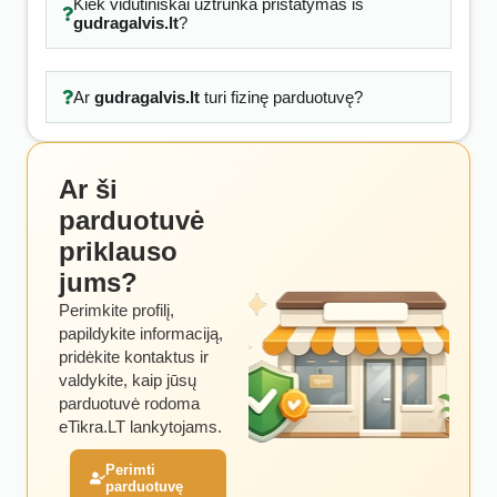
Kiek vidutiniškai užtrunka pristatymas iš
gudragalvis.lt
?
Ar
gudragalvis.lt
turi fizinę parduotuvę?
Ar ši
parduotuvė
priklauso
jums?
Perimkite profilį,
papildykite informaciją,
pridėkite kontaktus ir
valdykite, kaip jūsų
parduotuvė rodoma
eTikra.LT lankytojams.
Perimti
parduotuvę