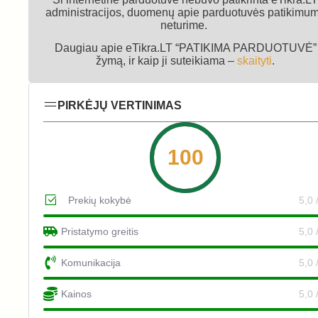
administracijos, duomenų apie parduotuvės patikimu
neturime.
Daugiau apie eTikra.LT “PATIKIMA PARDUOTUVĖ”
žymą, ir kaip ji suteikiama –
skaityti
.
PIRKĖJŲ VERTINIMAS
100
Prekių kokybė
5,0 
Pristatymo greitis
5,0 
Komunikacija
5,0 
Kainos
5,0 