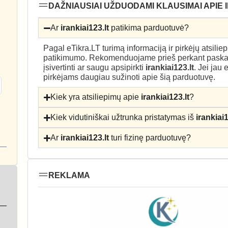
DAŽNIAUSIAI UŽDUODAMI KLAUSIMAI APIE I
Ar
irankiai123.lt
patikima parduotuvė?
Pagal eTikra.LT turimą informaciją ir pirkėjų atsili
patikimumo. Rekomenduojame prieš perkant paskait
įsivertinti ar saugu apsipirkti
irankiai123.lt
. Jei jau
pirkėjams daugiau sužinoti apie šią parduotuvę.
Kiek yra atsiliepimų apie
irankiai123.lt
?
Kiek vidutiniškai užtrunka pristatymas iš
irankiai1
Ar
irankiai123.lt
turi fizinę parduotuvę?
REKLAMA