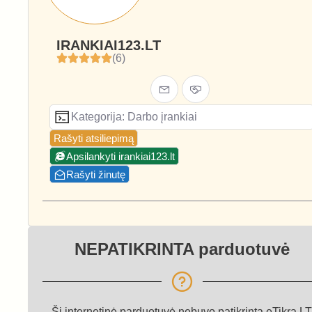
IRANKIAI123.LT
(6)
Kategorija: Darbo įrankiai
Rašyti atsiliepimą
Apsilankyti irankiai123.lt
Rašyti žinutę
NEPATIKRINTA parduotuvė
Ši internetinė parduotuvė nebuvo patikrinta eTikra.LT