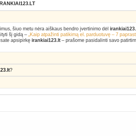
RANKIAI123.LT
epimus, šiuo metu nėra aiškaus bendro įvertinimo dėl
irankiai123.
yti šį gidą –
„Kaip atpažinti patikimą el. parduotuvę – 7 paprast
 esate apsipirkę
irankiai123.lt
– prašome pasidalinti savo patirtimi
23.lt
?