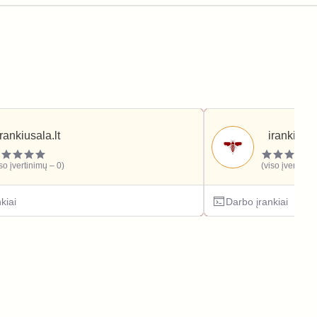
irankiusala.lt
irankiutu
iso įvertinimų – 0)
(viso įvertinim
kiai
Darbo įrankiai