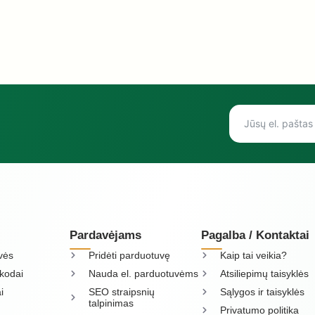
Pardavėjams
Pagalba / Kontaktai
vės
Pridėti parduotuvę
Kaip tai veikia?
kodai
Nauda el. parduotuvėms
Atsiliepimų taisyklės
i
SEO straipsnių
Sąlygos ir taisyklės
talpinimas
Privatumo politika