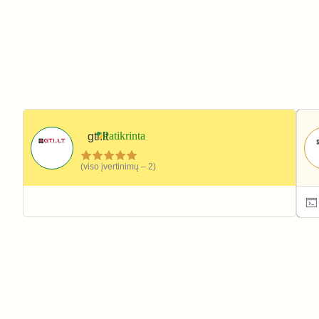
gti.lt
(viso įvertinimų – 2)
Darbo įrankiai