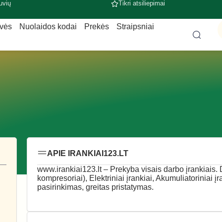
uvių
Tikri atsiliepimai
uvės
Nuolaidos kodai
Prekės
Straipsniai
APIE IRANKIAI123.LT
www.irankiai123.lt – Prekyba visais darbo įrankiais. 
kompresoriai), Elektriniai įrankiai, Akumuliatoriniai į
pasirinkimas, greitas pristatymas.