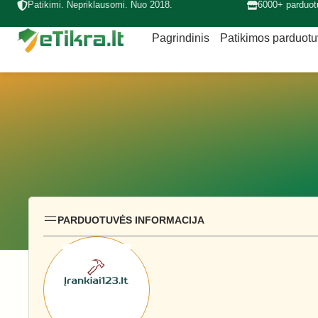
Patikimi. Nepriklausomi. Nuo 2018.
6000+ parduot
Pagrindinis
Patikimos parduot
PARDUOTUVĖS INFORMACIJA