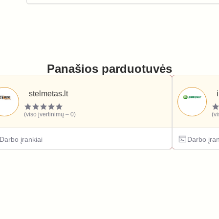
Panašios parduotuvės
stelmetas.lt
(viso įvertinimų – 0)
(v
Darbo įrankiai
Darbo įran