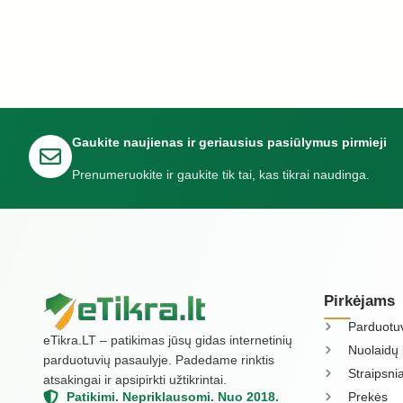
Gaukite naujienas ir geriausius pasiūlymus pirmieji
Prenumeruokite ir gaukite tik tai, kas tikrai naudinga.
Pirkėjams
Parduotu
eTikra.LT – patikimas jūsų gidas internetinių
Nuolaidų 
parduotuvių pasaulyje. Padedame rinktis
Straipsnia
atsakingai ir apsipirkti užtikrintai.
Prekės
Patikimi. Nepriklausomi. Nuo 2018.