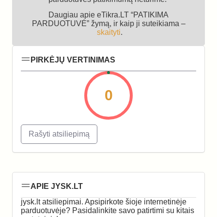
Daugiau apie eTikra.LT “PATIKIMA
PARDUOTUVĖ” žymą, ir kaip ji suteikiama –
skaityti
.
PIRKĖJŲ VERTINIMAS
0
Rašyti atsiliepimą
APIE JYSK.LT
jysk.lt atsiliepimai. Apsipirkote šioje internetinėje
parduotuvėje? Pasidalinkite savo patirtimi su kitais