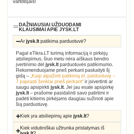
vartotojais!
DAŽNIAUSIAI UŽDUODAMI
KLAUSIMAI APIE JYSK.LT
Ar
jysk.lt
patikima parduotuvė?
Pagal eTikra.LT turimą informaciją ir pirkėjų
atsiliepimus, šiuo metu nėra aiškaus bendro
įvertinimo dėl
jysk.lt
parduotuvės patikimumo.
Rekomenduojame prieš perkant paskaityti šį
gidą –
„Kaip atpažinti patikimą el. parduotuvę –
7 paprasti ženklai prieš perkant“
ir įsivertinti ar
saugu apsipirkti
jysk.lt
. Jei jau esate apsipirkę
jysk.lt
– prašome pasidalinti savo patirtimi ir
padėti kitiems pirkėjams daugiau sužinoti apie
šią parduotuvę.
Kiek yra atsiliepimų apie
jysk.lt
?
Kiek vidutiniškai užtrunka pristatymas iš
jysk.lt
?