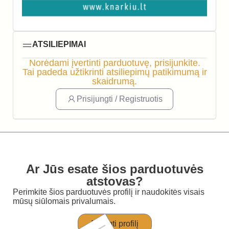
ATSILIEPIMAI
Norėdami įvertinti parduotuvę, prisijunkite.
Tai padeda užtikrinti atsiliepimų patikimumą ir
skaidrumą.
Prisijungti / Registruotis
Ar Jūs esate šios parduotuvės
atstovas?
Perimkite šios parduotuvės profilį ir naudokitės visais
mūsų siūlomais privalumais.
Perimti profilį