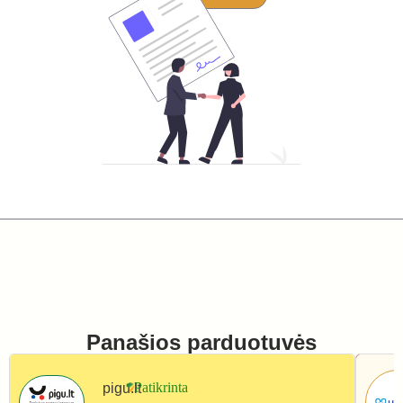
Panašios parduotuvės
pigu.lt