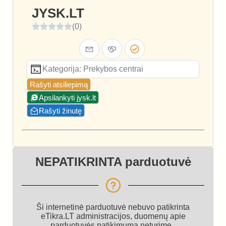
JYSK.LT
(0)
Kategorija: Prekybos centrai
Rašyti atsiliepimą
Apsilankyti jysk.lt
Rašyti žinutę
NEPATIKRINTA parduotuvė
Ši internetinė parduotuvė nebuvo patikrinta
eTikra.LT administracijos, duomenų apie
parduotuvės patikimumą neturime.