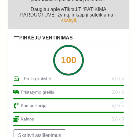
Daugiau apie eTikra.LT “PATIKIMA
PARDUOTUVĖ” žymą, ir kaip ji suteikiama –
skaityti
.
PIRKĖJŲ VERTINIMAS
100
Prekių kokybė
5,0 / 5
Pristatymo greitis
5,0 / 5
Komunikacija
5,0 / 5
Kainos
5,0 / 5
Skaityti atsiliepimus