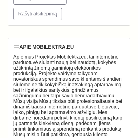
Rašyti atsiliepimą
APIE MOBILEKTRA.EU
Apie mus Projektas Mobilektra.eu, tai internetinė
parduotuvė siūlanti naują bei naudotą, kokybės
užtikrintą žinomų gamintojų elektronikos
produkciją. Projekto valdyme taikydami
novatoriškus sprendimus savo klientams šiandien
siūlome ne tik kokybišką ir atsakingą aptarnavimą,
bet ir ilgalaikius santykius, grindžiamus
sąžiningumu bei tarpusavio bendradarbiavimu.
Mūsų vizija Mūsų tikslas būti profesionaliausia bei
dinamiškiausia internetine parduotuve Lietuvoje,
laiko, pinigų bei aptarnavimo atžvilgiu. Mes
dirbame norėdami pelnyti klientų pasitikėjimą kaip
jų partneris kiekvieną dieną, padėdami jiems
priimti tinkamiausią sprendimą renkantis produktą.
Mūsų misija Būti patikima, geriausia kliento