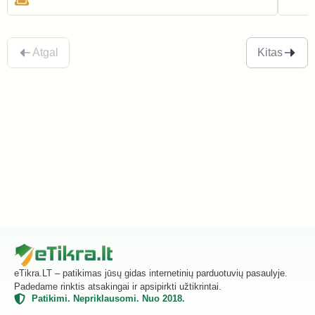
Elektronika ir technika
Ele
Atgal
Kitas
eTikra.LT – patikimas jūsų gidas internetinių parduotuvių pasaulyje.
Padedame rinktis atsakingai ir apsipirkti užtikrintai.
Patikimi. Nepriklausomi. Nuo 2018.