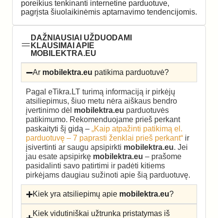
poreikius tenkinanti internetine parduotuve,
pagrįsta šiuolaikinėmis aptarnavimo tendencijomis.
DAŽNIAUSIAI UŽDUODAMI
KLAUSIMAI APIE
MOBILEKTRA.EU
Ar
mobilektra.eu
patikima parduotuvė?
Pagal eTikra.LT turimą informaciją ir pirkėjų
atsiliepimus, šiuo metu nėra aiškaus bendro
įvertinimo dėl
mobilektra.eu
parduotuvės
patikimumo. Rekomenduojame prieš perkant
paskaityti šį gidą –
„Kaip atpažinti patikimą el.
parduotuvę – 7 paprasti ženklai prieš perkant“
ir
įsivertinti ar saugu apsipirkti
mobilektra.eu
. Jei
jau esate apsipirkę
mobilektra.eu
– prašome
pasidalinti savo patirtimi ir padėti kitiems
pirkėjams daugiau sužinoti apie šią parduotuvę.
Kiek yra atsiliepimų apie
mobilektra.eu
?
Kiek vidutiniškai užtrunka pristatymas iš