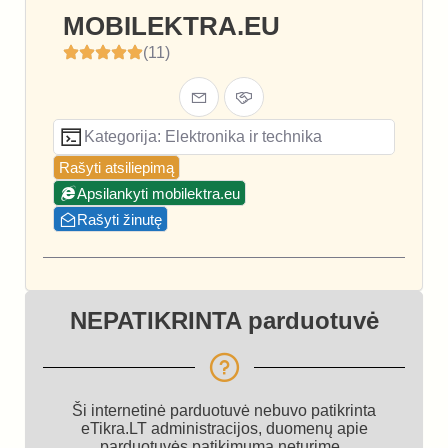
MOBILEKTRA.EU
(11)
Kategorija: Elektronika ir technika
Rašyti atsiliepimą
Apsilankyti mobilektra.eu
Rašyti žinutę
NEPATIKRINTA parduotuvė
Ši internetinė parduotuvė nebuvo patikrinta
eTikra.LT administracijos, duomenų apie
parduotuvės patikimumą neturime.