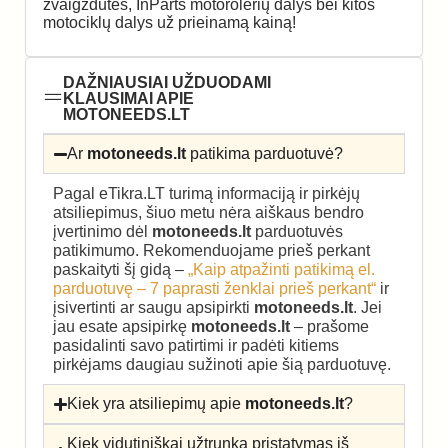
žvaigždutės, InParts motorolerių dalys bei kitos
motociklų dalys už prieinamą kainą!
DAŽNIAUSIAI UŽDUODAMI
KLAUSIMAI APIE
MOTONEEDS.LT
Ar
motoneeds.lt
patikima parduotuvė?
Pagal eTikra.LT turimą informaciją ir pirkėjų
atsiliepimus, šiuo metu nėra aiškaus bendro
įvertinimo dėl
motoneeds.lt
parduotuvės
patikimumo. Rekomenduojame prieš perkant
paskaityti šį gidą –
„Kaip atpažinti patikimą el.
parduotuvę – 7 paprasti ženklai prieš perkant“
ir
įsivertinti ar saugu apsipirkti
motoneeds.lt
. Jei
jau esate apsipirkę
motoneeds.lt
– prašome
pasidalinti savo patirtimi ir padėti kitiems
pirkėjams daugiau sužinoti apie šią parduotuvę.
Kiek yra atsiliepimų apie
motoneeds.lt
?
Kiek vidutiniškai užtrunka pristatymas iš