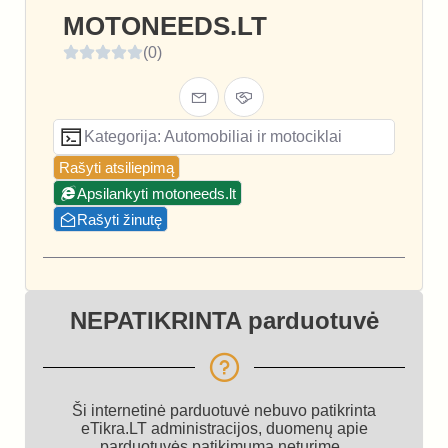
MOTONEEDS.LT
(0)
Kategorija: Automobiliai ir motociklai
Rašyti atsiliepimą
Apsilankyti motoneeds.lt
Rašyti žinutę
NEPATIKRINTA parduotuvė
Ši internetinė parduotuvė nebuvo patikrinta
eTikra.LT administracijos, duomenų apie
parduotuvės patikimumą neturime.