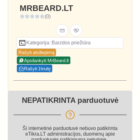
MRBEARD.LT
(0)
Kategorija: Barzdos priežiūra
Rašyti atsiliepimą
Apsilankyti MrBeard.lt
Rašyti žinutę
NEPATIKRINTA parduotuvė
Ši internetinė parduotuvė nebuvo patikrinta
eTikra.LT administracijos, duomenų apie
parduotuvės patikimumą neturime.