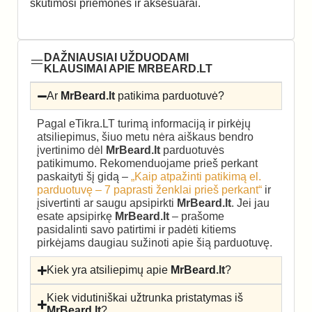
skutimosi priemonės ir aksesuarai.
DAŽNIAUSIAI UŽDUODAMI
KLAUSIMAI APIE MRBEARD.LT
Ar
MrBeard.lt
patikima parduotuvė?
Pagal eTikra.LT turimą informaciją ir pirkėjų
atsiliepimus, šiuo metu nėra aiškaus bendro
įvertinimo dėl
MrBeard.lt
parduotuvės
patikimumo. Rekomenduojame prieš perkant
paskaityti šį gidą –
„Kaip atpažinti patikimą el.
parduotuvę – 7 paprasti ženklai prieš perkant“
ir
įsivertinti ar saugu apsipirkti
MrBeard.lt
. Jei jau
esate apsipirkę
MrBeard.lt
– prašome
pasidalinti savo patirtimi ir padėti kitiems
pirkėjams daugiau sužinoti apie šią parduotuvę.
Kiek yra atsiliepimų apie
MrBeard.lt
?
Kiek vidutiniškai užtrunka pristatymas iš
MrBeard.lt
?