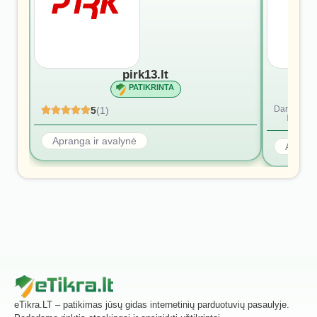
pirk13.lt
PATIKRINTA
Dar nėra at
5
(1)
Rašyti p
Apranga ir avalynė
Aprang
eTikra.LT – patikimas jūsų gidas internetinių parduotuvių pasaulyje.