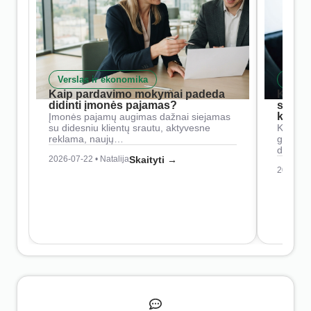
Verslas ir ekonomika
Skait
Kaip pardavimo mokymai padeda
Kaip 
didinti įmonės pajamas?
siste
konkur
Įmonės pajamų augimas dažnai siejamas
su didesniu klientų srautu, aktyvesne
Konkure
reklama, naujų…
geresnė
didesn
2026-07-22 • Natalija
Skaityti →
2026-07-