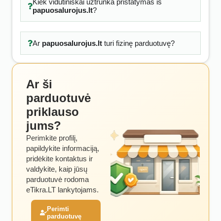
Kiek vidutiniškai užtrunka pristatymas iš
papuosalurojus.lt
?
Ar
papuosalurojus.lt
turi fizinę parduotuvę?
Ar ši
parduotuvė
priklauso
jums?
Perimkite profilį,
papildykite informaciją,
pridėkite kontaktus ir
valdykite, kaip jūsų
parduotuvė rodoma
eTikra.LT lankytojams.
Perimti
parduotuvę