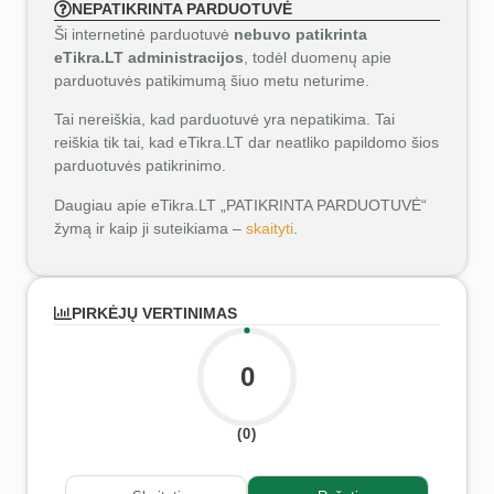
NEPATIKRINTA PARDUOTUVĖ
Ši internetinė parduotuvė
nebuvo patikrinta
eTikra.LT administracijos
, todėl duomenų apie
parduotuvės patikimumą šiuo metu neturime.
Tai nereiškia, kad parduotuvė yra nepatikima. Tai
reiškia tik tai, kad eTikra.LT dar neatliko papildomo šios
parduotuvės patikrinimo.
Daugiau apie eTikra.LT „PATIKRINTA PARDUOTUVĖ“
žymą ir kaip ji suteikiama –
skaityti
.
PIRKĖJŲ VERTINIMAS
0
(0)