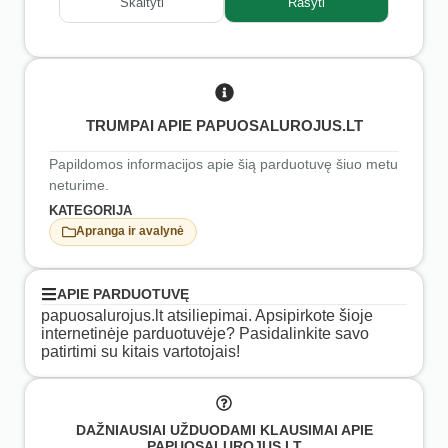
Skaityti
Rašyti
TRUMPAI APIE PAPUOSALUROJUS.LT
Papildomos informacijos apie šią parduotuvę šiuo metu
neturime.
KATEGORIJA
Apranga ir avalynė
APIE PARDUOTUVĘ
papuosalurojus.lt atsiliepimai. Apsipirkote šioje
internetinėje parduotuvėje? Pasidalinkite savo
patirtimi su kitais vartotojais!
DAŽNIAUSIAI UŽDUODAMI KLAUSIMAI APIE
PAPUOSALUROJUS.LT