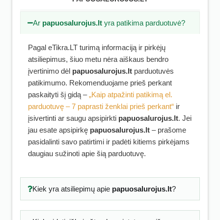
Ar
papuosalurojus.lt
yra patikima parduotuvė?
Pagal eTikra.LT turimą informaciją ir pirkėjų
atsiliepimus, šiuo metu nėra aiškaus bendro
įvertinimo dėl
papuosalurojus.lt
parduotuvės
patikimumo. Rekomenduojame prieš perkant
paskaityti šį gidą –
„Kaip atpažinti patikimą el.
parduotuvę – 7 paprasti ženklai prieš perkant“
ir
įsivertinti ar saugu apsipirkti
papuosalurojus.lt
. Jei
jau esate apsipirkę
papuosalurojus.lt
– prašome
pasidalinti savo patirtimi ir padėti kitiems pirkėjams
daugiau sužinoti apie šią parduotuvę.
Kiek yra atsiliepimų apie
papuosalurojus.lt
?