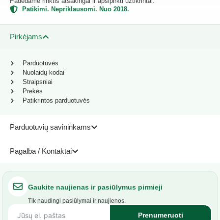
Padedame rinktis atsakingai ir apsipirkti užtikrintai.
Patikimi. Nepriklausomi. Nuo 2018.
Pirkėjams
Parduotuvės
Nuolaidų kodai
Straipsniai
Prekės
Patikrintos parduotuvės
Parduotuvių savininkams
Pagalba / Kontaktai
Gaukite naujienas ir pasiūlymus pirmieji
Tik naudingi pasiūlymai ir naujienos.
Prenumeruoti