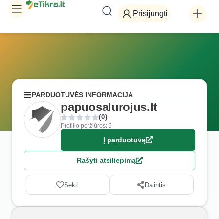
Prisijungti
PARDUOTUVĖS INFORMACIJA
papuosalurojus.lt
(0)
Profilio peržiūros: 6
Į parduotuvę
Rašyti atsiliepimą
Sekti
Dalintis