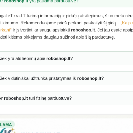
Ar
roboshop.lt
yra patikima parduotuvė?
gal eTikra.LT turimą informaciją ir pirkėjų atsiliepimus, šiuo metu nė
tikimumo. Rekomenduojame prieš perkant paskaityti šį gidą –
„Kaip 
rkant“
ir įsivertinti ar saugu apsipirkti
roboshop.lt
. Jei jau esate apsi
dėti kitiems pirkėjams daugiau sužinoti apie šią parduotuvę.
Kiek yra atsiliepimų apie
roboshop.lt
?
Kiek vidutiniškai užtrunka pristatymas iš
roboshop.lt
?
Ar
roboshop.lt
turi fizinę parduotuvę?
LAMA