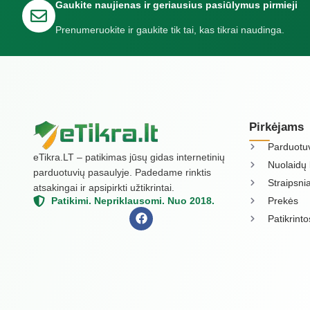
Gaukite naujienas ir geriausius pasiūlymus pirmieji
Prenumeruokite ir gaukite tik tai, kas tikrai naudinga.
Pirkėjams
Parduotu
eTikra.LT – patikimas jūsų gidas internetinių
Nuolaidų 
parduotuvių pasaulyje. Padedame rinktis
Straipsnia
atsakingai ir apsipirkti užtikrintai.
Prekės
Patikimi. Nepriklausomi. Nuo 2018.
Patikrint