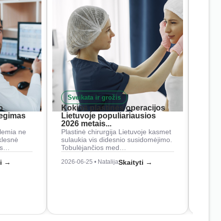
Sveikata ir grožis
Nam
o
Kokios plastinės operacijos
Į ką 
iegimas
Lietuvoje populiariausios
rank
2026 metais...
Rankš
lemia ne
Plastinė chirurgija Lietuvoje kasmet
naudo
klesnė
sulaukia vis didesnio susidomėjimo.
Juos
os…
Tobulėjančios med…
2026-0
ti →
2026-06-25 • Natalija
Skaityti →