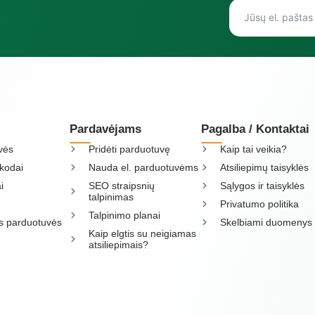
Pardavėjams
Pagalba / Kontaktai
vės
Pridėti parduotuvę
Kaip tai veikia?
kodai
Nauda el. parduotuvėms
Atsiliepimų taisyklės
i
SEO straipsnių
Sąlygos ir taisyklės
talpinimas
Privatumo politika
Talpinimo planai
os parduotuvės
Skelbiami duomenys
Kaip elgtis su neigiamas
atsiliepimais?