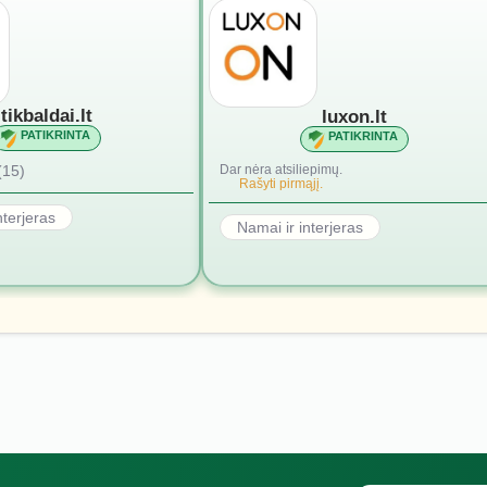
tikbaldai.lt
luxon.lt
PATIKRINTA
PATIKRINTA
(15)
Dar nėra atsiliepimų.
Rašyti pirmąjį.
nterjeras
Namai ir interjeras