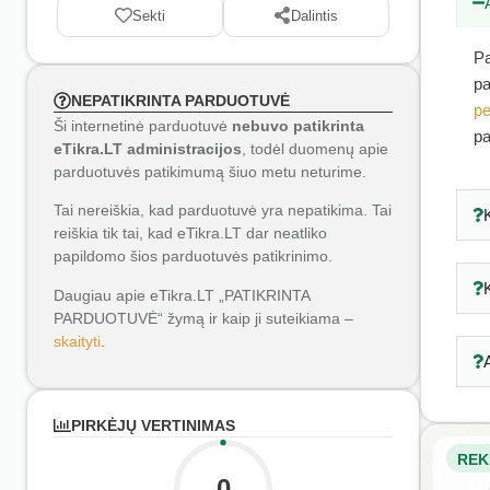
Sekti
Dalintis
Pa
pa
NEPATIKRINTA PARDUOTUVĖ
pe
Ši internetinė parduotuvė
nebuvo patikrinta
pa
eTikra.LT administracijos
, todėl duomenų apie
parduotuvės patikimumą šiuo metu neturime.
Tai nereiškia, kad parduotuvė yra nepatikima. Tai
reiškia tik tai, kad eTikra.LT dar neatliko
papildomo šios parduotuvės patikrinimo.
Daugiau apie eTikra.LT „PATIKRINTA
PARDUOTUVĖ“ žymą ir kaip ji suteikiama –
skaityti
.
PIRKĖJŲ VERTINIMAS
REK
0