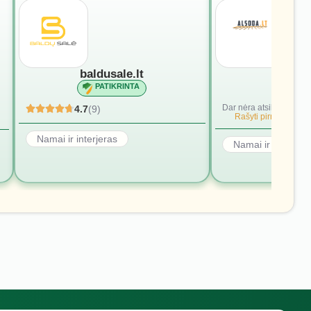
baldusale.lt
alsod
PATIKRINTA
PATI
Dar nėra atsiliepimų.
4.7
(9)
Rašyti pirmąjį.
Namai ir interjeras
Namai ir interjera