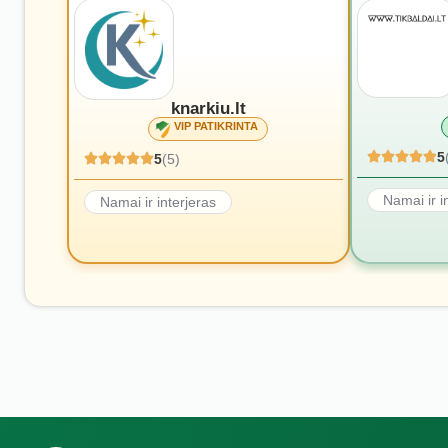
knarkiu.lt
VIP PATIKRINTA
5
5
(5)
Namai ir i
Namai ir interjeras