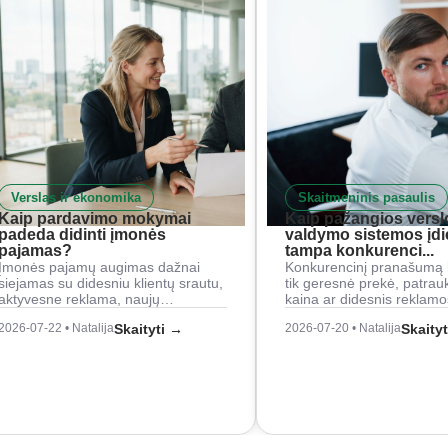
Verslas ir ekonomika
Skaitmeninis pasaulis
Kaip pardavimo mokymai
Kaip pažangios versl
padeda didinti įmonės
valdymo sistemos įd
pajamas?
tampa konkurenci...
Įmonės pajamų augimas dažnai
Konkurencinį pranašumą 
siejamas su didesniu klientų srautu,
tik geresnė prekė, patrau
aktyvesne reklama, naujų…
kaina ar didesnis reklam
2026-07-22 • Natalija
Skaityti →
2026-07-20 • Natalija
Skaity