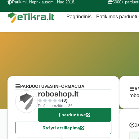
Patikimi. Nepriklausomi. Nuo 2018.
6000+ parduot
Pagrindinis
Patikimos parduot
PARDUOTUVĖS INFORMACIJA
A
roboshop.lt
robo
(0)
Profilio peržiūros: 36
Į parduotuvę
D
Rašyti atsiliepimą