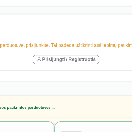
 parduotuvę, prisijunkite. Tai padeda užtikrinti atsiliepimų patik
Prisijungti / Registruotis
sos patikrintos parduotuvės →