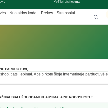
uvių
Tikri atsiliepimai
uvės
Nuolaidos kodai
Prekės
Straipsniai
PIE PARDUOTUVĘ
shop.lt atsiliepimai. Apsipirkote šioje internetinėje parduotuvėje?
AŽNIAUSIAI UŽDUODAMI KLAUSIMAI APIE ROBOSHOP.LT