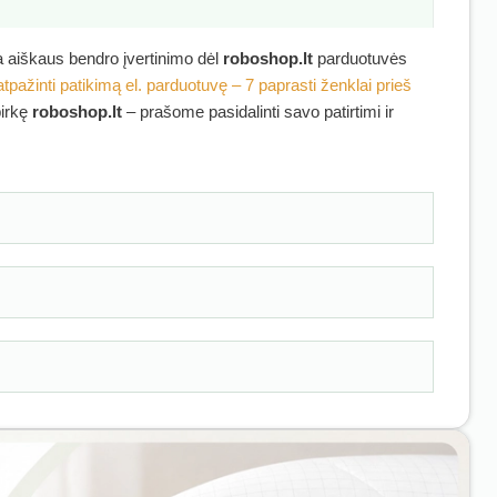
ra aiškaus bendro įvertinimo dėl
roboshop.lt
parduotuvės
atpažinti patikimą el. parduotuvę – 7 paprasti ženklai prieš
pirkę
roboshop.lt
– prašome pasidalinti savo patirtimi ir